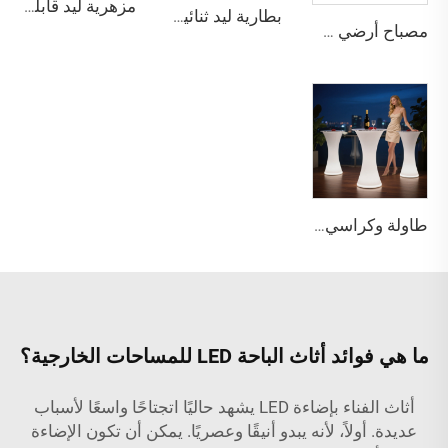
مزهرية ليد قابلة لإعادة الشحن وإلى التعتيم عن بعد، مناسبة للنوم والغرفة المعيشة والشقة والفندق والفيلا والبار وديكور الاستقبال
بطارية ليد ثنائية النواة للإضاءة في أثاث البار وديكور الحفلات
مصباح أرضي LED زاوي ذكي متعدد الألوان (RGB) مع تحكم صوتي وبواسطة الموسيقى لتزيين المنزل أو ألعاب الفيديو
طاولة وكراسي بار خارجية عصرية مضيئة وصديقة للبيئة ومقاومة للماء مع إضاءة LED، مناسبة للحفلات والمناسبات
ما هي فوائد أثاث الباحة LED للمساحات الخارجية؟
أثاث الفناء بإضاءة LED يشهد حاليًا اتجتاحًا واسعًا لأسباب
عديدة. أولاً، لأنه يبدو أنيقًا وعصريًا. يمكن أن تكون الإضاءة