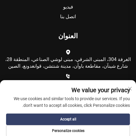
فيديو
اتصل بنا
العنوان
الغرفة 304، المبنى الشرقي، مبنى لوشي الصناعي، المنطقة 28،
شارع شينآن، مقاطعة باوآن، مدينة شنتشن، قوانغدونغ، الصين
+86-15986792249
We value your privacy
We use cookies and similar tools to provide our services. If you
[email protected]
don't want to accept all cookies, click Personalize cookies.
Accept all
حقوق النشر © شركة شنتشن كولكينغ للتكنولوجيا المحدودة. جميع
Personalize cookies
الحقوق محفوظة -
سياسة الخصوصية
-
مدونة