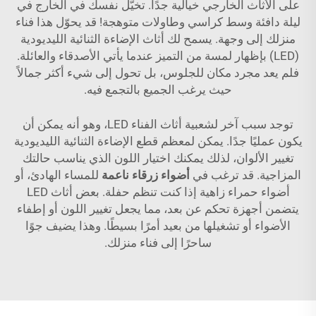
على الأثاث الخارجي خيالية جدًا. تخيّل نفسك في الخارج في
ليلة دافئة وسط كراسي وطاولات متوهجة! قد يحوّل هذا فناء
منزلك إلى وجهة. يسمح لك أثاث الإضاءة الثنائية الليديودية
(LED) بإظهار لمسة من التميز عندما يأتي الأصدقاء والعائلة.
فلم يعد مجرد مكان للجلوس، بل تحول إلى شيء أكثر جمالاً
حيث يرغب الجميع بالتجمع فيه.
توجد سبب آخر لشعبية أثاث الفناء LED، وهو أنه يمكن أن
يكون عمليًا جدًا. يمكن لمعظم قطع الإضاءة الثنائية الليديودية
تغيير الألوان، لذلك يمكنك اختيار اللون الذي يناسب حالتك
المزاجية. قد ترغب في
أضواء زرقاء ناعمة
للمساء الهادئ، أو
أضواء حمراء زاهية إذا كنت تنظم حفلة. بعض أثاث LED
يتضمن أجهزة تحكم عن بعد، مما يجعل تغيير اللون أو إطفاء
الأضواء أو تشغيلها من بعيد أمرًا بسيطًا. وهذا يضيف جوًا
ساحرًا إلى فناء منزلك.