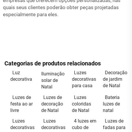
empresas que oferecem opções personalizadas, nas
quais seus clientes poderão obter peças projetadas
especialmente para eles.
Categorias de produtos relacionados
Luz
Luzes
Decoração
Iluminação
decorativa
decorativas
de jardim
solar de
para casa
de Natal
Natal
Luzes de
Luzes de
Luzes
Bateria
festa ao ar
decoração
coloridas
luzes de
livre
de Natal
de Natal
natal
Luzes
Luzes
4 luzes em
Luzes de
decorativas
decorativas
cubo de
fadas para