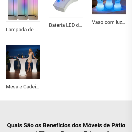
Vaso com luz LED recarregável com controle remoto, regulável, para uso noturno em quarto, sala de estar, apartamento, hotel, vila, bar ou recepção
Bateria LED de duplo núcleo para móveis com LED, decoração para bar e festa
Lâmpada de chão LED RGB inteligente com controle por voz e música para decoração doméstica de jogos
Mesa e Cadeiras LED Modernas Ecológicas com Resistência à Água para Uso em Festas e Eventos ao Ar Livre
Quais São os Benefícios dos Móveis de Pátio