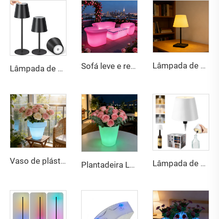
Lâmpada de mesa recarregável com toque e atenuação contínua em duas cores
Sofá leve e recarregável à prova d'água com LED para bar e exterior
Lâmpada de mesa sem fio RGB com 3 níveis de atenuação e 3 níveis de brilho
Vaso de plástico leve recarregável com LED luminoso e mudança de cor
Lâmpada de garrafa com toque USB recarregável, luz com atenuação de 3 cores compatível com múltiplos ambientes
Plantadeira LED luminosa recarregável multicolorida - Vaso decorativo impermeável para uso externo em bares, pátios e festas