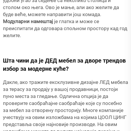
удобни угао за седење са неколико столица и
столом око њега. Ово је мање, али ако желите да
буде веће, можете направити још комада.
Модуларни намештај
је глатка и може се
преиспитати да одговара спољном простору кад год
желите.
Шта чини да је ДЕД мебел за дворе трендов
избор за модерне куће?
Дакле, ако тражите ексклузивне дизајне ЛЕД мебела
за терасу за продају у вашој продавници, постоји
пуно места за гледање. Одлична опција је да
проверите саобраћајне саобраћаје које су посебно
за мебел за отворену просторију. Многе компаније
учествују на овим изложбама на којима ЦООЛ ЦИНГ
представља своје најновије производе. На овим