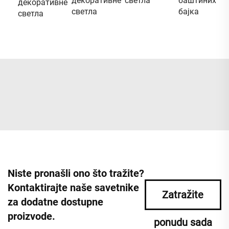
декоративне
светла
баштиних
декоративне
светла
бајка
светла
Niste pronašli ono što tražite?
Kontaktirajte naše savetnike
Zatražite
za dodatne dostupne
proizvode.
ponudu sada