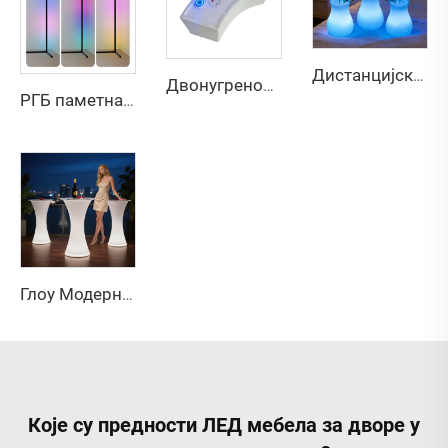
Дистанцијски Контрал Смрњивац Наплаћивац Лед Ваза Светлост Ноћ за спаваћу собу Дневни собу Апартман Хотел Вила Бар Рецепција Декор
Двонугреново диодирана батерија за диодиране намештаје за барске забаве
РГБ паметна музика гласова контрола угао ЛЕД подна лампа за кућну игру декор
Глоу Модерн Еко-Фриендлиел Воде Резистентни ванземни ЛЕД Бар Стол и Столове Мебел за партију и догађај
Које су предности ЛЕД мебела за дворе у