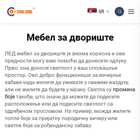
SR
Мебел за двориште
ЛЕД мебел за двориште је веома корисна и ове
предности могу вам помоћи да донесете одлуку.
Прво, она доноси светлост у ваш спољашњи
простор. Ово добро функционише за вечерње
забаве када желите да уживате у свежем ваздуху,
али не желите да будете у мраку. Светла су
промена
боје
такође, што значи да можете да подесите
расположење или да подесите светлост са
одређеном прославом. На пример, можда желите
топле боје за пријатну породичну вечеру или
светле боје за рођенданску забаву.