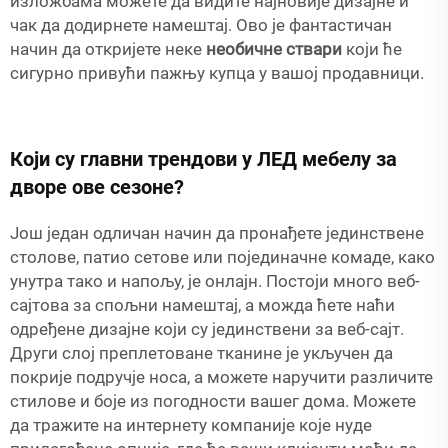
изложбама можете да видите најновије дизајне и
чак да додирнете намештај. Ово је фантастичан
начин да откријете неке
необичне ствари
који ће
сигурно привући пажњу купца у вашој продавници.
Који су главни трендови у ЛЕД мебелу за
дворе ове сезоне?
Још један одличан начин да пронађете јединствене
столове, патио сетове или појединачне комаде, како
унутра тако и напољу, је онлајн. Постоји много веб-
сајтова за спољни намештај, а можда ћете наћи
одређене дизајне који су јединствени за веб-сајт.
Други слој преплетоване тканине је укључен да
покрије подручје носа, а можете наручити различите
стилове и боје из погодности вашег дома. Можете
да тражите на интернету компаније које нуде