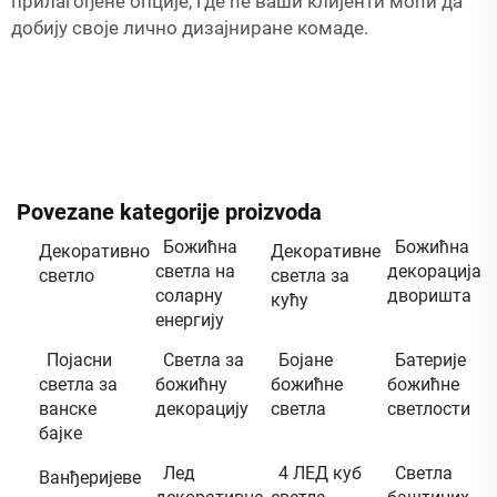
прилагођене опције, где ће ваши клијенти моћи да
добију своје лично дизајниране комаде.
Povezane kategorije proizvoda
Божићна
Божићна
Декоративно
Декоративне
светла на
декорација
светло
светла за
соларну
дворишта
кућу
енергију
Појасни
Светла за
Бојане
Батерије
светла за
божићну
божићне
божићне
ванске
декорацију
светла
светлости
бајке
Лед
4 ЛЕД куб
Светла
Ванђеријеве