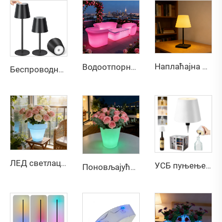
Наплаћајна додирљива двобојна безстепна лампа за сто
Водоотпорни ИНДЕЛЕД СВЕГОВОГ ДОБРА за бар и ван
Беспроводна РГБ боце столна лампа 3 ниво затамњења 3 ниво затамњења
ЛЕД светлац који мења боју пуним лаким пластичним цвећним салом
УСБ пуњење Ботле лампе додир 3 боје слаби светлост за мулти сцене компатибилан
Поновљајући се вишебојни ЛЕД сјајни плантер - водоотпорни ванземни декор Цвећни садав за забаву у бару