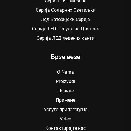
Серија LED Мебела
Серија Соларних Светиљки
Лед Батеријски Серија
Серија LED Посуда за Цветове
Серија ЛЕД ледених канти
Брзе везе
O Nama
Proizvodi
Новине
Примене
Услуге прилагођене
Video
Контактирајте нас