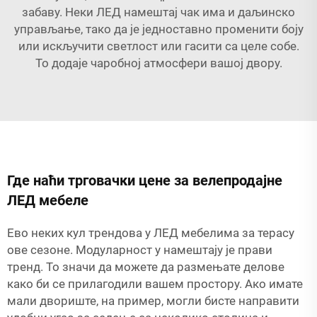
забаву. Неки ЛЕД намештај чак има и даљинско
управљање, тако да је једноставно променити боју
или искључити светлост или гасити са целе собе.
То додаје чаробној атмосфери вашој двору.
Где наћи трговачки цене за велепродајне
ЛЕД мебеле
Ево неких кул трендова у ЛЕД мебелима за терасу
ове сезоне. Модуларност у намештају је прави
тренд. То значи да можете да размењате делове
како би се прилагодили вашем простору. Ако имате
мали двориште, на пример, могли бисте направити