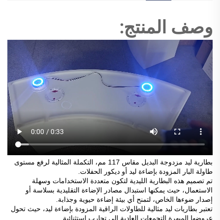
وصف المنتج:
بطارية ليد مزدوجة البديل مقاس 117 مم، التكملة المثالية لرفع مستوى
طاولة البار المزودة بإضاءة ليد أو ديكور الحفلات.
تم تصميم هذه البطارية الليدية لتكون متعددة الاستخدامات وسهلة
الاستعمال، حيث يمكنها استبدال مصادر الإضاءة التقليدية بسلاسة أو
إصدار ضوءها الخاص، لتمنح أي بيئة إضاءة حيوية وجذابة.
تعتبر بطاريات ليد مثالية للطاولات الراقية المزودة بإضاءة ليد، حيث تحول
عروضها المبهرة التجمعات العادية إلى تجارب استثنائية.