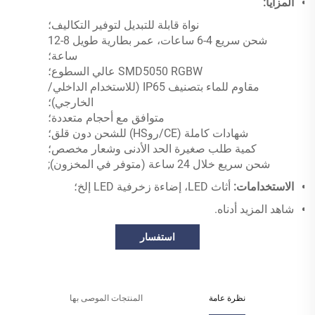
المزايا:
نواة قابلة للتبديل لتوفير التكاليف؛
شحن سريع 4-6 ساعات، عمر بطارية طويل 8-12
ساعة؛
SMD5050 RGBW عالي السطوع؛
مقاوم للماء بتصنيف IP65 (للاستخدام الداخلي/
الخارجي)؛
متوافق مع أحجام متعددة؛
شهادات كاملة (CE/روHS) للشحن دون قلق؛
كمية طلب صغيرة الحد الأدنى وشعار مخصص؛
شحن سريع خلال 24 ساعة (متوفر في المخزون);
الاستخدامات:
أثاث LED، إضاءة زخرفية LED إلخ؛
شاهد المزيد أدناه.
استفسار
نظرة عامة
المنتجات الموصى بها