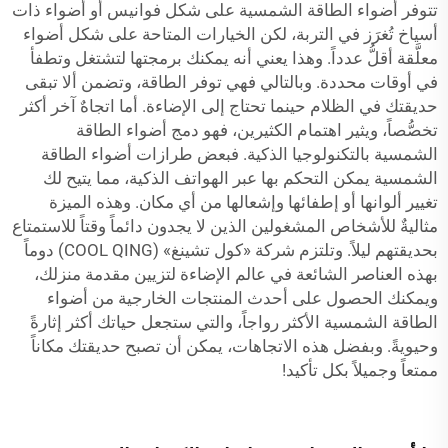
تتوفر أضواء الطاقة الشمسية على شكل فوانيس أو أضواء ذات
أسياخ تُغرَز في التربة، لكن الخيارات المتاحة على شكل أضواء
معلَّقة أقلُّ عدداً. وهذا يعني أنه يمكنك برمجتها لتشتغل وتطفأ
في أوقات محددة. وبالتالي فهي توفر الطاقة، وتضمن ألا تبقى
حديقتك في الظلام حينما تحتاج إلى الإضاءة. أما اتجاهٌ آخر أكثر
تخصُّصاً، ويثير اهتمام الكثيرين، فهو دمج أضواء الطاقة
الشمسية بالتكنولوجيا الذكية. فبعض طرازات أضواء الطاقة
الشمسية يمكن التحكم بها عبر الهواتف الذكية، مما يتيح لك
تغيير ألوانها أو إطفائها وإشعالها من أي مكان. وهذه الميزة
مثاليةٌ للأشخاص المشغولين الذين لا يجدون دائماً وقتاً للاستمتاع
بحديقتهم ليلاً. وتلتزم شركة «كول تشينغ» (COOL QING) دوماً
بهذه العناصر الشائعة في عالم الإضاءة لتزيين مقدمة منزلك،
ويمكنك الحصول على أحدث المنتجات الخارجية من أضواء
الطاقة الشمسية الأكثر رواجاً، والتي ستجعل حياتك أكثر إثارةً
وحيويةً. وبفضل هذه الاتجاهات، يمكن أن تصبح حديقتك مكاناً
ممتعاً وجميلاً بكل تأكيد!