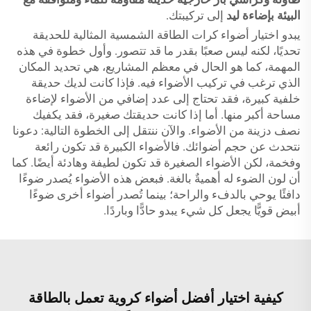
البيئة بإضاءة ليد
إلى تركيبتك.
يبدو اختيار أضواء كرات الطاقة الشمسية المثالية للحديقة
تحديًا، لكنه ليس صعبًا بقدر ما قد تتصور. وأول خطوة في هذه
المهمة، كما هو الحال في معظم المشاريع، هي تحديد المكان
الذي ترغب في تركيب الأضواء فيه. فإذا كانت لديك حديقة
خلفية كبيرة، فقد تحتاج إلى عدد إضافي من الأضواء لإضاءة
مساحة أكبر منها. أما إذا كانت حديقتك صغيرة، فقد يكفيك
نصف دزينة من الأضواء. والآن ننتقل إلى الخطوة التالية: دعونا
نتحدث عن حجم أضوائك. فالأضواء الكبيرة قد تكون رائعة
وفخمة، لكن الأضواء الصغيرة قد تكون لطيفة وهادئة أيضًا. كما
أن لون الضوء له أهميةٌ بالغة. فبعض هذه الأضواء يُصدر ضوءًا
دافئًا يوحي بالدفء والراحة؛ بينما تُصدر أضواء أخرى ضوءًا
أبيض قويًّا يجعل كل شيء يبدو حادًّا وباردًا.
كيفية اختيار أفضل أضواء كروية تعمل بالطاقة