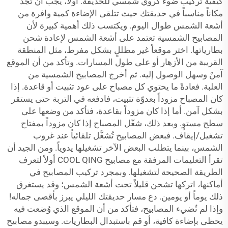
كيفية تركيب ضوء كروي شمسي للحديقة. أولاً، يجب أن تجد
مكاناً مناسباً في حديقتك حيث تتلقى الإضاءة كمية وافرة من
أشعة الشمس طوال اليوم. ويكتسب ذلك أهمية كبيرة لأن
المصابيح الشمسية تعتمد على أشعة الشمس لإعادة شحن
بطارياتها. اختر موقعاً غير مظللٍ بشكل مفرط، مثل المنطقة
القريبة من الأزهار أو على طول المسارات. وتأكد من أن الموقع
آمنٌ وسهل الوصول إليه. ثم أخرج المصابيح الشمسية من
العلبة. فعادةً ما يحتوي كل مصباح على عود تثبيت أو قاعدة. إذا
كان المصباح مزوداً بعدوّة تثبيت، فادفعه في التربة حتى يستقر
بشكل آمن. أما إذا كان مزوداً بقاعدة، فتأكد من وضعها على
سطح مستوٍ. وبعد ذلك، شغّل المصباح إذا كان مزوداً بمفتاح
تشغيل/إيقاف. فبعض المصابيح تُشغَّل تلقائياً عند غروب
الشمس، بينما يتطلب البعض الآخر تشغيلها يدوياً. ومن الجيد أن
تقرأ التعليمات المرفقة مع مصابيح COOL QING أولاً لتعرف
الطريقة الصحيحة لتشغيلها. وبمجرد تركيب المصابيح في
أماكنها، اتركها تشحن قليلاً تحت أشعة الشمس؛ وقد يستغرق
ذلك يوماً أو يومين. دع مسار حديقتك الليلي يبرز بأقصى جماله!
وإذا لم تُضيء المصابيح، فتأكد من أن الموقع الذي وُضعت فيه
يحظى بإضاءة كافية، أو قم باستبدال البطاريات. وسيبدو مصابيح