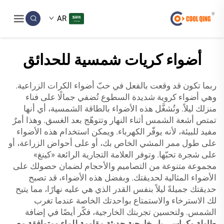
AR
أضواء كريات شمسية للحدائق
ربما تكون قد وقعت بالفعل في حبّ أضواء الكرات الزراعية.
وهي أضواء كروية شديدة السطوع تُضفي جمالًا على فناء
منزلك ليلاً. وتُشغَّل هذه الأضواء بالطاقة الشمسية، أي أنها
تمتص أشعة الشمس أثناء النهار وتتوهّج بعد الغسق. وهذا أمرٌ
مفيد للبيئة، لأنه يوفّر الكهرباء. ويمكن استخدام هذه الأضواء
على طول ممر المشي الخاص بك، أو على أحواض الزراعة، أو
على شجرة تحبّها. وتوفر العلامة التجارية الرائعة «كينغ»
مجموعة متنوعة من التصاميم والأحجام لضمان حصولك على
الأضواء المثالية لحديقتك. وبفضل هذه الأضواء، قد تصبح
حديقتك جميلةً ليلاً بنفس القدر الذي هي عليه نهارًا، مما يتيح
لك الاسترخاء والاستمتاع بواحدتك الخاصة عندما تغرب
الشمس. ولتحسين تجربتك الخارجية، فكّر أيضًا في إضافة
طاولة وكراسي بار خارجية حديثة مقاومة للماء ومتوافقة مع