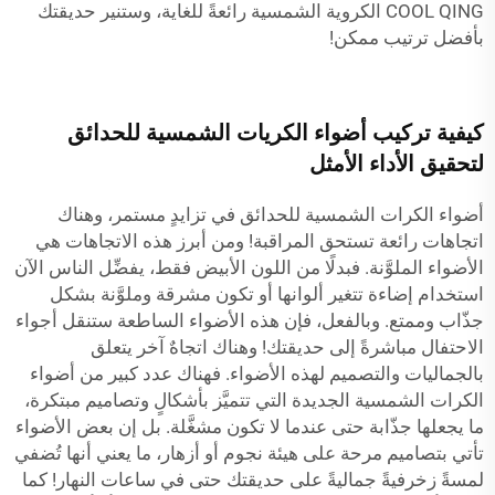
COOL QING الكروية الشمسية رائعةً للغاية، وستنير حديقتك
بأفضل ترتيب ممكن!
كيفية تركيب أضواء الكريات الشمسية للحدائق
لتحقيق الأداء الأمثل
أضواء الكرات الشمسية للحدائق في تزايدٍ مستمر، وهناك
اتجاهات رائعة تستحق المراقبة! ومن أبرز هذه الاتجاهات هي
الأضواء الملوَّنة. فبدلًا من اللون الأبيض فقط، يفضِّل الناس الآن
استخدام إضاءة تتغير ألوانها أو تكون مشرقة وملوَّنة بشكل
جذّاب وممتع. وبالفعل، فإن هذه الأضواء الساطعة ستنقل أجواء
الاحتفال مباشرةً إلى حديقتك! وهناك اتجاهٌ آخر يتعلق
بالجماليات والتصميم لهذه الأضواء. فهناك عدد كبير من أضواء
الكرات الشمسية الجديدة التي تتميَّز بأشكالٍ وتصاميم مبتكرة،
ما يجعلها جذّابة حتى عندما لا تكون مشغَّلة. بل إن بعض الأضواء
تأتي بتصاميم مرحة على هيئة نجوم أو أزهار، ما يعني أنها تُضفي
لمسةً زخرفيةً جماليةً على حديقتك حتى في ساعات النهار! كما