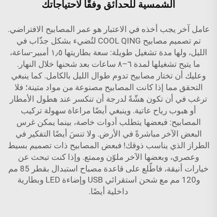
الشمسية للحدائق وفقًا لاحتياجاتك
عامل آخر يجب أخذه في الاعتبار هو عمر المصابيح الافتراضي.
تم تصميم مصابيح COOL QING لتُضيء بشكل جذّاب في
الليل، ولها مدة تشغيل طويلة: سعة بطاريتها ١٫٥ أمبير-ساعة،
ما يتيح تشغيلها لمدة ٦–٨ ساعات بعد شحنها خلال النهار.
وعليك أن تختار مصابيح تدوم طوال الليل بالكامل. كما ينبغي
التحقق مما إذا كانت المصابيح مصنوعة من مواد متينة؛ فلا
ترغب في أن تكون هشّةً لدرجة أن تنكسر عند هطول الأمطار
أو هبوب رياح عاتية. وينبغي أيضًا مراعاة سهولة تركيب
المصابيح: فبعضها يتطلب أدوات خاصة، بينما يمكن غرس
البعض الآخر مباشرةً في الأرض. ولا تنسَ أيضًا التفكير في
الطراز الذي يناسب ذوقك! فبعض المصابيح ذات تصميم بسيط
وعصري، وبعضها الآخر ملوّن وممتع. وإذا كنت تبحث عن
خيارات أنيقة، فاطّلع على
قاعدة مصباح استبدال بقطر 85 مم
و120 مم مع شحن استقرائي USB وإضاءة LED وبطارية
داخلية
أيضًا.