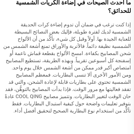
ما أحدث الصيحات في إضاءة الكريات الشمسية
للحدائق؟
إذا كنت ترغب في ضمان أن تدوم إضاءة كرات الحديقة
الشمسية لديك لفترة طويلة، فإليك بعض النصائح البسيطة
للعناية الجيدة بها. أولاً وقبل كل شيء، تأكَّد من أن الألواح
الشمسية نظيفة دائماً. فالأتربة والأوراق تمنع أشعة الشمس من
شحن المصابيح بكفاءة. امسح الألواح بقطعة قماش ناعمة أو
إسفنجة كل أسبوعين تقريباً. وبهذه الطريقة، تستطيع المصابيح
امتصاص أكبر قدر ممكن من أشعة الشمس خلال يوم واحد.
ومن الأمور الأخرى ألا تنسى البطاريات. فمعظم المصابيح
الشمسية تحتوي على بطاريات قابلة لإعادة الشحن، والتي قد
تفقد فعاليتها مع مرور الوقت. فإذا بدأت المصابيح بالتوهُّن، فقد
حان الوقت لتغيير البطاريات. وتتميز مصابيح COOL QING عادةً
بتوفير تعليمات واضحة حول كيفية استبدال البطاريات. فقط
تأكَّد من استخدام نوع البطارية الصحيح لتحقيق أفضل أداء.