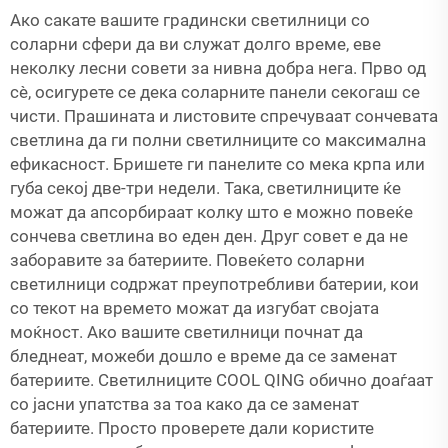
Ако сакате вашите градински светилници со
соларни сфери да ви служат долго време, еве
неколку лесни совети за нивна добра нега. Прво од
сè, осигурете се дека соларните панели секогаш се
чисти. Прашината и листовите спречуваат сончевата
светлина да ги полни светилниците со максимална
ефикасност. Бришете ги панелите со мека крпа или
губа секој две-три недели. Така, светилниците ќе
можат да апсорбираат колку што е можно повеќе
сончева светлина во еден ден. Друг совет е да не
заборавите за батериите. Повеќето соларни
светилници содржат преупотребливи батерии, кои
со текот на времето можат да изгубат својата
моќност. Ако вашите светилници почнат да
бледнеат, можеби дошло е време да се заменат
батериите. Светилниците COOL QING обично доаѓаат
со јасни упатства за тоа како да се заменат
батериите. Просто проверете дали користите