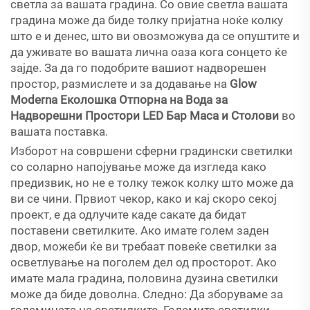
светла за вашата градина. Со овие светла вашата
градина може да биде толку пријатна ноќе колку
што е и денес, што ви овозможува да се опуштите и
да уживате во вашата лична оаза кога сонцето ќе
зајде. За да го подобрите вашиот надворешен
простор, размислете и за додавање на
Glow
Moderna Еколошка Отпорна на Вода за
Надворешни Простори LED Бар Маса и Столови
во
вашата поставкa.
Изборот на совршени сферни градински светилки
со соларно напојување може да изгледа како
предизвик, но не е толку тежок колку што може да
ви се чини. Првиот чекор, како и кај скоро секој
проект, е да одлучите каде сакате да бидат
поставени светилките. Ако имате голем заден
двор, можеби ќе ви требаат повеќе светилки за
осветлување на поголем дел од просторот. Ако
имате мала градина, половина дузина светилки
може да биде доволна. Следно: Да зборуваме за
големината на светилките. Големите светилки