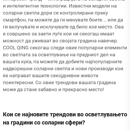
и интелигентни технологии. Известни модели на
соларни светла дори се контролирани преку
смартфон, па можете да ги менувате боите … или да
ги вклучувате и исклучувате од било кое место. Ова
е совршено за заети луѓе кои не секогаш имаат
можност да уживаат во својата градина навечер.
COOL QING секогаш следи овие популарни елементи
во светлата за осветлување на предниот дел на
вашата куќа, па можете да добиете најпопуларните
надворешни соларни светла и нови производи кои
ќе направат вашите секојдневни животи
поинтересни. Со овие трендови вашата градина
може да стане забавно и прекрасно место!
Кои се најновите трендови во осветлувањето
на градини со соларни сфери?