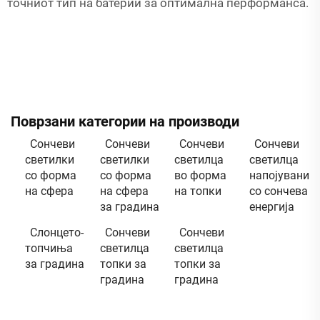
точниот тип на батерии за оптимална перформанса.
Поврзани категории на производи
Сончеви
Сончеви
Сончеви
Сончеви
светилки
светилки
светилца
светилца
со форма
со форма
во форма
напојувани
на сфера
на сфера
на топки
со сончева
за градина
енергија
Слонцето-
Сончеви
Сончеви
топчиња
светилца
светилца
за градина
топки за
топки за
градина
градина