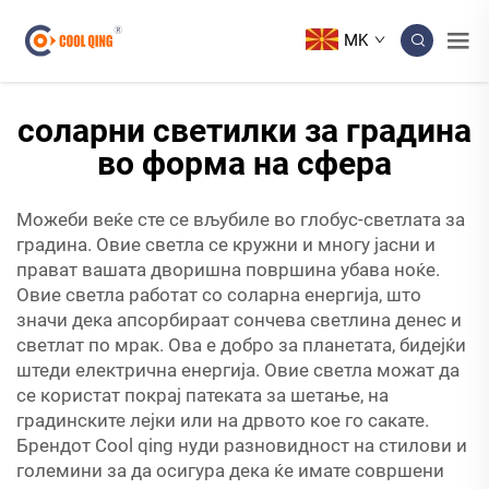
MK
соларни светилки за градина
во форма на сфера
Можеби веќе сте се вљубиле во глобус-светлата за
градина. Овие светла се кружни и многу јасни и
прават вашата дворишна површина убава ноќе.
Овие светла работат со соларна енергија, што
значи дека апсорбираат сончева светлина денес и
светлат по мрак. Ова е добро за планетата, бидејќи
штеди електрична енергија. Овие светла можат да
се користат покрај патеката за шетање, на
градинските лејки или на дрвото кое го сакате.
Брендот Cool qing нуди разновидност на стилови и
големини за да осигура дека ќе имате совршени