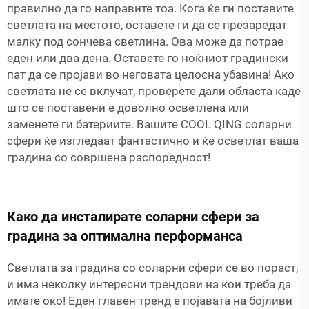
правилно да го направите тоа. Кога ќе ги поставите
светлата на местото, оставете ги да се презаредат
малку под сончева светлина. Ова може да потрае
еден или два дена. Оставете го ноќниот градински
пат да се пројави во неговата целосна убавина! Ако
светлата не се вклучат, проверете дали областа каде
што се поставени е доволно осветлена или
заменете ги батериите. Вашите COOL QING соларни
сфери ќе изгледаат фантастично и ќе осветлат ваша
градина со совршена распоредност!
Како да инсталирате соларни сфери за
градина за оптимална перформанса
Светлата за градина со соларни сфери се во пораст,
и има неколку интересни трендови на кои треба да
имате око! Еден главен тренд е појавата на бојливи