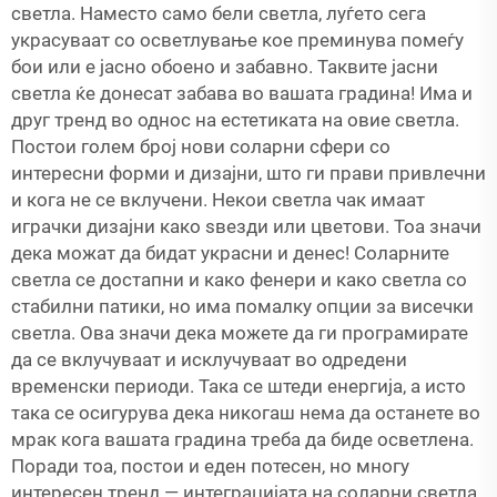
светла. Наместо само бели светла, луѓето сега
украсуваат со осветлување кое преминува помеѓу
бои или е јасно обоено и забавно. Таквите јасни
светла ќе донесат забава во вашата градина! Има и
друг тренд во однос на естетиката на овие светла.
Постои голем број нови соларни сфери со
интересни форми и дизајни, што ги прави привлечни
и кога не се вклучени. Некои светла чак имаат
играчки дизајни како ѕвезди или цветови. Тоа значи
дека можат да бидат украсни и денес! Соларните
светла се достапни и како фенери и како светла со
стабилни патики, но има помалку опции за висечки
светла. Ова значи дека можете да ги програмирате
да се вклучуваат и исклучуваат во одредени
временски периоди. Така се штеди енергија, а исто
така се осигурува дека никогаш нема да останете во
мрак кога вашата градина треба да биде осветлена.
Поради тоа, постои и еден потесен, но многу
интересен тренд — интеграцијата на соларни светла