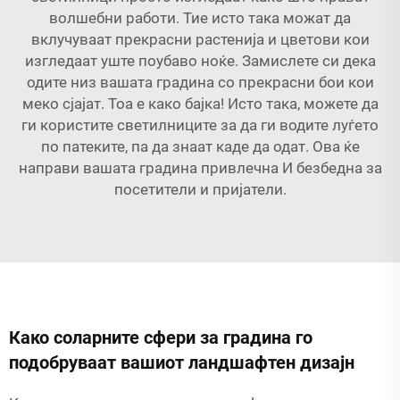
волшебни работи. Тие исто така можат да
вклучуваат прекрасни растенија и цветови кои
изгледаат уште поубаво ноќе. Замислете си дека
одите низ вашата градина со прекрасни бои кои
меко сјајат. Тоа е како бајка! Исто така, можете да
ги користите светилниците за да ги водите луѓето
по патеките, па да знаат каде да одат. Ова ќе
направи вашата градина привлечна И безбедна за
посетители и пријатели.
Како соларните сфери за градина го
подобруваат вашиот ландшафтен дизајн