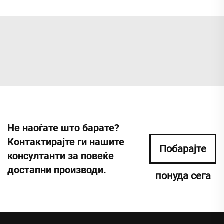
Не наоѓате што барате?
Контактирајте ги нашите
Побарајте
консултанти за повеќе
достапни производи.
понуда сега