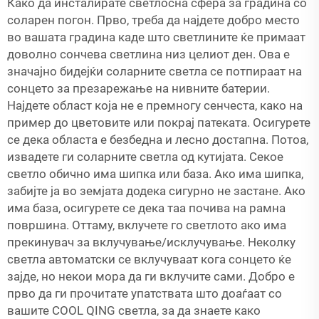
Како да инсталирате светлосна сфера за градина со
соларен погон. Прво, треба да најдете добро место
во вашата градина каде што светлините ќе примаат
доволно сончева светлина низ целиот ден. Ова е
значајно бидејќи соларните светла се потпираат на
сонцето за презарежање на нивните батерии.
Најдете област која не е премногу сенчеста, како на
пример до цветовите или покрај патеката. Осигурете
се дека областа е безбедна и лесно достапна. Потоа,
извадете ги соларните светла од кутијата. Секое
светло обично има шипка или база. Ако има шипка,
забијте ја во земјата додека сигурно не застане. Ако
има база, осигурете се дека таа почива на рамна
површина. Оттаму, вклучете го светлото ако има
прекинувач за вклучување/исклучување. Неколку
светла автоматски се вклучуваат кога сонцето ќе
зајде, но некои мора да ги вклучите сами. Добро е
прво да ги прочитате упатствата што доаѓаат со
вашите COOL QING светла, за да знаете како