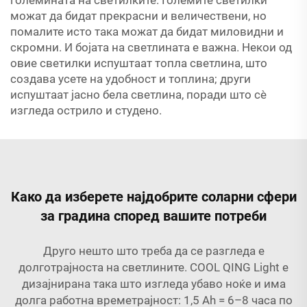
можат да бидат прекрасни и величествени, но
помалите исто така можат да бидат миловидни и
скромни. И бојата на светлината е важна. Некои од
овие светилки испуштаат топла светлина, што
создава усете на удобност и топлина; други
испуштаат јасно бела светлина, поради што сè
изгледа острило и студено.
Како да изберете најдобрите соларни сфери
за градина според вашите потреби
Друго нешто што треба да се разгледа е
долготрајноста на светлините. COOL QING Light е
дизајнирана така што изгледа убаво ноќе и има
долга работна времетрајност: 1,5 Ah = 6–8 часа по