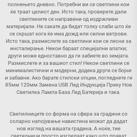
полнењето дневно. Потребни ви се светлини кои
ќе траат целиот ден. Исто така, проверете дали
светлините се направени од издржливи
материјали. Не сакате да бидат толку слаби што ќе
се скршат кога ќе има дожд или силни ветрови.
Исто така, размислете за светлини кои се лесни за
инсталирање. Некои бараат специјални алатки;
други може едноставно да ги забиете во земјата.
Размислете и за вашиот стил! Некои светлини се
минималистични и модерни, додека други се бојни
и забавни. Ако барате стилски опции, погледнете ги
85мм 120мм Замена USB Лед Индукција Преку Нов
Светилка Лампа База Лед Батерија
и така.
Светилниците со форма на сфера за градини со
соларно напојување навистина можат да дадат
нов изглед на вашата градина. А ноќе, тие
светилници просто изгледаат како што прават