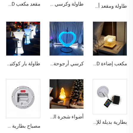
طاولة وكرسي بار من البلاستيك عالي الجودة من LED متعدد الألوان (RGB)، مناسبة للمناسبات والحفلات في الهواء الطلق، كرسي بار فاخر قابل للبيع السريع
مقعد مكعب LED مع تحكم عن بعد، طاولة طويلة كرسي للخارجيات، أثاث بار، كرسي بلاستيكي مقاوم للماء، يحتوي على خاصية تغيير اللون
طاولة ومقعد أسطوانيان بـ 16 لونًا من مصابيح LED
مكعب إضاءة LED ديناميكي بتأثير اموج الماء - لمبة محيطة كريستالية RGB مع جهاز تحكم عن بعد
كرسي أرجوحة متوهجة بـ LED للبالغين والأطفال، أرجوحة خارجية متعددة الألوان RGB مع 16 لونًا وتغير الألوان عن بعد IP65 مقاوم للماء
طاولة بار كوكتيل عالية بإضاءة ليد مبتكرة وتغير الألوان إلى 16 لونًا
أضواء شجرة الكريسماس القابلة لإعادة الشحن IP65، إضاءة ليلية LED صديقة للبيئة مع تحكم عن بعد
بطارية بديلة للإضاءة الشمسية LED مع لمبة IP54 وفتيلة للحديقة الخارجية
مصباح بطارية LED RGB عن بعد بالأشعة تحت الحمراء، يعمل بـ 5 بطاريات AA أو بالتشغيل الكهربائي، بنظام مزدوج للتغير بالألوان