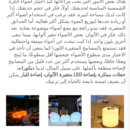
هناك بعض الأمور التي يجب مراعاتها عند اختيار أضواء الكرة
الشمسية المناسبة لحديقتك. أولاً، فكر في حجم حديقتك. إذا
كانت لديك مساحة كبيرة، فقد ترغب في استخدام أضواء أكبر
أو زيادة عددها لتوزيع الضوء بشكل أكثر فعالية. أما الحدائق
الصغيرة، فقد تبدو رائعة مع بضع أضواء موضوعة بعناية. بعد
ذلك، فكر في الألوان. بعض الأضواء تتغير ألوانها، بينما تبقى
أخرى بلون واحد. إذا كنت تبحث عن أجواء ممتعة واحتفالية،
فقد تستمتع بالمصابيح المتغيرة اللون! كما ينبغي أن تأخذ في
الاعتبار مدى سطوع الأضواء. فبعضها أقل سطوعًا، ما يُنتج
وهجًا خافتًا، وبعضها يستخدم أكثر من عدد قليل من المصابيح
لإضاءة منطقة بأكملها. على سبيل المثال، لدينا
ديكورات
حفلات مبتكرة بإضاءة LED متغيرة الألوان، إضاءة للبار
يمكن
أن يضيف لمسة نابضة بالحياة إلى ترتيبك.