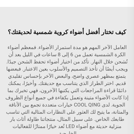
كيف تختار أفضل أضواء كروية شمسية لحديقتك؟
العامل الآخر المهم هو مدة استمرار الأضواء. فمعظم أضواء
الكرة الشمسية تعمل من 6 إلى 8 ساعات في الليل بعد أن
تُشحن خلال النهار. تأكد من اختيار أضواء تحفظ الشحن جيدًا.
ويجب أيضًا أن تأخذ التصميم والأسلوب بعين الاعتبار. فبعضها
يتمتع بمظهر عصري واضح، والبعض الآخر بإحساس تقليدي
قديم. اختر الطراز الذي يتناسب مع حديقتك. وأخيرًا، يمكنك
دائمًا قراءة المراجعات التي يكتبها الآخرون، فهي تخبرك بما
إذا كانت الأضواء متينة وتعمل بكفاءة في جميع أنواع الظروف
الجوية. لدى COOL QING خيارات متعددة تجمع بين الأناقة
والمتانة، ما يتيح لك العثور على النظارات المثالية التي تناسب
طابعك الخاص. على سبيل المثال، منتجاتنا
طاولة أثاث بار
منزلية حديثة مع أضواء LED
تُعد خيارًا ممتازًا للفعاليات
الخارجية.