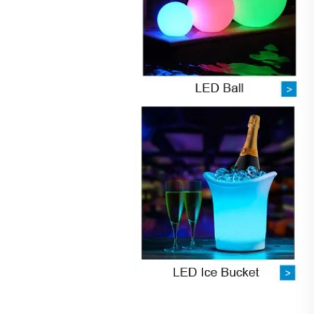
طاولة كوكتيل LED متغيرة الألوان، إضاءة بار نوادي ليلية، طاولة إضاءة LED