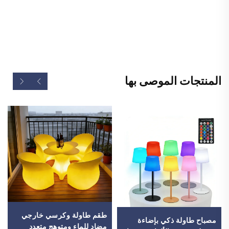
طاولة كOCKTAIL بإضاءة LED وتغيير الألوان، إضاءة للنوادي
والبارات، طاولة LED
المنتجات الموصى بها
طقم طاولة وكرسي خارجي
مصباح طاولة ذكي بإضاءة
مضاد للماء ومتوهج متعدد