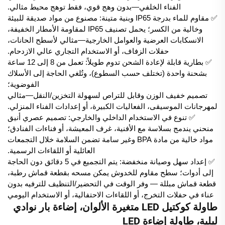
الفناء الخلفي—بدون وهج قوي، فقط توهج محيط مثالي.
✅ مقاوم للماء بدرجة IP65 وبنية متينة: مصنوع من مواد صديقة للبيئة
وخالية من الكسر؛ يحمل تصنيف IP65 لمقاومة الأمطار الخفيفة،
الانسكابات العرضية والعوامل الخارجية—مثالي لأسطح الحانات،
حفلات الزفاف، أو الاستخدام التجاري عالي الازدحام.
✅ بطارية قابلة لإعادة الشحن تدوم طويلاً: تعمل من 8 إلى 12 ساعة
بشحنة واحدة (تختلف حسب السطوع)، وتُلغي الحاجة إلى الأسلاك
الفوضوية؛
تصميم خفيف الوزن وقابل للتراص لسهولة التخزين/النقل—مثالي
لمهرجانات الموسيقى، الفعاليات الكبيرة، أو إعدادات الفناء المنزلي.
✅ تنوع في الاستخدام الداخلي والخارجي: تصميم عصري أنيق
منحني يندمج بسلاسة مع الأفنية، غرف المعيشة، أو فناءات الفنادق؛
مواد خالية من مادة BPA وغير سامة تضمن السلامة خلال التجمعات
العائلية أو اللقاءات الرسمية.
✅ إعداد سهل وصيانة منخفضة: يتم التجميع في 5 دقائق دون الحاجة
إلى أدوات؛ سطح مقاوم للخدوش يمكن مسحه بقطعة قماش رطبة،
قطعة قماش مبللة — وفر الوقت في التحضير/التنظيف للترفيه بدون
عناء في حفلات التخرج، أو اللقاءات الاحتفالية، أو الاستخدام اليومي
طاولة كوكتيل LED متغيرة الألوان، إضاءة بار نوادي
ليلية، طاولة إضاءة LED