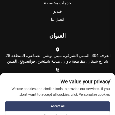
خدمات مخصصة
فيديو
اتصل بنا
العنوان
الغرفة 304، المبنى الشرقي، مبنى لوشي الصناعي، المنطقة 28،
شارع شينآن، مقاطعة باوآن، مدينة شنتشن، قوانغدونغ، الصين
+86-15986792249
We value your privacy
We use cookies and similar tools to provide our services. If you
[email protected]
don't want to accept all cookies, click Personalize cookies.
Accept all
حقوق النشر © شركة شنتشن كولكينغ للتكنولوجيا المحدودة. جميع