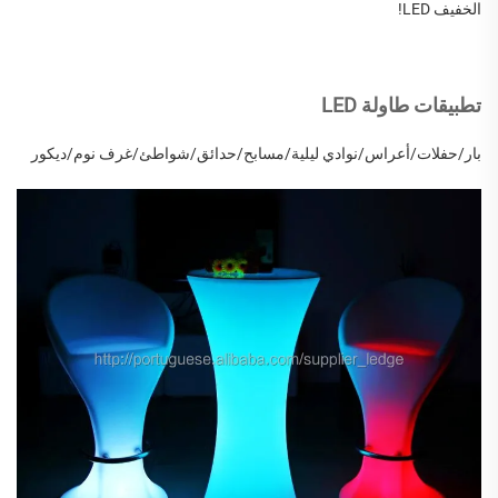
الخفيف LED!
تطبيقات طاولة LED
بار/حفلات/أعراس/نوادي ليلية/مسابح/حدائق/شواطئ/غرف نوم/ديكور