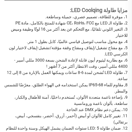
مزايا طاولة LED Coolqing:
1، موفرة للطاقة، تصميم عصري، جميلة وساطعة.
2، طاولة الـ LED مع
CE، RoHs، FCC
شهادة للمنتج بالكامل،
مادة PE
3، التغير اللوني تلقائيًا، مع
التحكم عن بعد
أكثر من
16 لونًا
وظيفة وميض
للاختيار
4، مع محول مناسب لتوصيل قياسي عالميًا، كابل بطول 1 متر.
5، مع مفتاح تشغيل/إيقاف ومفتاح وقفة مؤقتة/تشغيل-إيقاف لاختيار لون
الكرسي LED.
6، مع بطارية ليثيوم أيون قابلة لإعادة الشحن بسعة 3000 مللي أمبير -
4400 مللي أمبير، وقت الانتظار أكثر من
7 أشهر
!
7، طاولة LED تُشحن لمدة 6-8 ساعات ويمكنها العمل بالإنارة من 8 إلى 12
ساعة.
8,
مقاوم للماء IP65-68
يمكن استخدامه في الهواء الطلق، معرّضًا للشمس
والمطر.
9، بإضاءة ناعمة متعددة الألوان، تُستخدم داخليًا، آمنة للأطفال والكبار،
ساطعة، بألوان ناعمة ورومانسية
10، يمكن دعم نظام DMX عند الحاجة
11. تغيير كامل للألوان أو أبيض (أحمر، أزرق، أخضر، بنفسجي، أبيض،
برتقالي)
12. ضمان طاولة LED:
5 سنوات
الضمان يشمل الهيكل وسنة واحدة للنظام