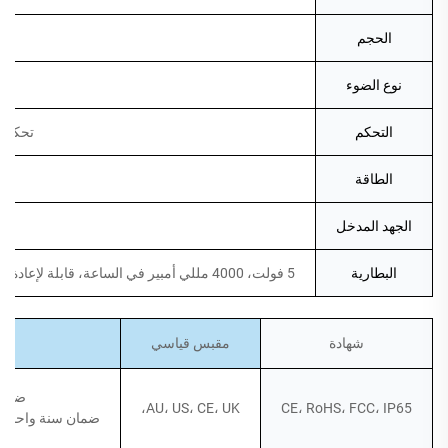
الحجم
نوع الضوء
التحكم
تحكم ب
الطاقة
الجهد المدخل
البطارية
5 فولت، 4000 مللي أمبير في الساعة، قابلة لإعادة الشحن، تعمل لمدة 6-8 ساعات وتستمر في العمل من 8 إلى 12 ساعة، ووقت الاستعداد 7 أشهر.
شهادة
مقبس قياسي
ضمان 5 سنوات ل
AU، US، CE، UK،
CE، RoHS، FCC، IP65
ضمان سنة واحدة لنظ