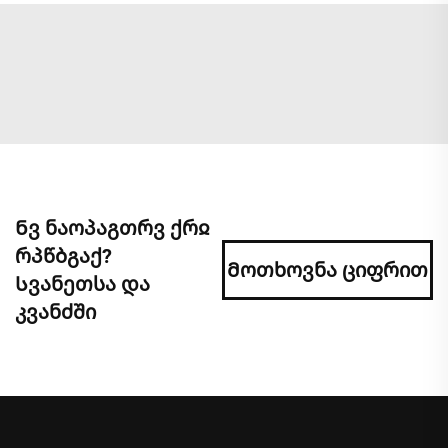
Ნვ ნაოპაგთრვ ქრჲ
რპწბგაქ?
Მოთხოვნა ციფრით
Სვანეთსა და
კვანძში