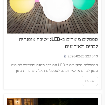
ספסלים מוארים ב-LED: ישיבה אופנתית
לברים ולאירועים
2026-02-20 22:15:13
הספסלים המוארים ב-LED הם דרך מהנה ומודרנית להוסיף
סגנון לברים או לאירועים. לספסלים האלה יש נורות בתוך
עצמם, והם יכולים לשנות צבע כדי ליצור אטמוספרות שונות.
הצג עוד
דמיינו שאתם יושבים על ספסל שמזדקר בצבעים זוהרים תוך
כדי שתייה עם החברים...