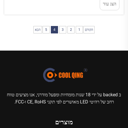
הצג עוד
יפים ומעניקים לכל הסביבה מראה מדהים בלילה. אתם
יושבים ליד המים ורואים צבע...
הקודם
1
2
3
4
5
הבא
ב backed על ידי 18 שנות מומחיות ומפעל מודרני, אנו מציעים טווח
רחב של רהיטי LED מאושרים לפי תקני CE, RoHS ו-FCC.
מוצרים