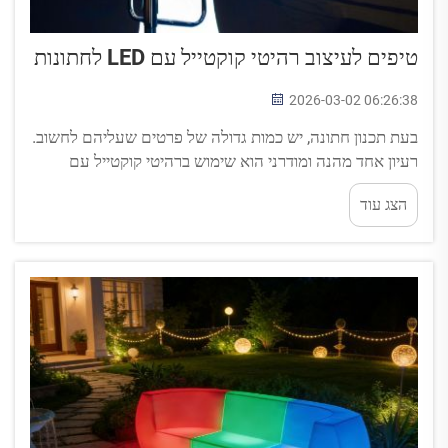
טיפים לעיצוב רהיטי קוקטייל עם LED לחתונות
2026-03-02 06:26:38
בעת תכנון חתונה, יש כמות גדולה של פרטים שעליהם לחשוב.
רעיון אחד מהנה ומודרני הוא שימוש ברהיטי קוקטייל עם
טכנולוגיית LED כדי להוסיף ניחוח סגנוני. פריטים אלו יכולים
הצג עוד
להאיר את אולם החרוז שלכם וליצור אטמוספירה קסומה. ל-
COOL QING יש מגוון רחב של רהיטי קוקטייל עם LED...