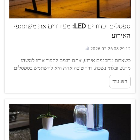
ספסלים וכדורים LED: מעוררים את משתתפי
האירוע
2026-02-26 08:29:12
כשאתם מתכננים אירוע, אתם רוצים להפוך אותו למשהו
מרגש ובלתי נשכח. דרך טובה אחת היא להשתמש בספסלים
וכדורים LED כדי להבטיח שהאורחים ייהנו מאוד. פריטים אלו
הצג עוד
זוהרים וצבעוניים נראים באמת מרשימים ויוצרים אווירה
מהנה. אנשים משתמשים...