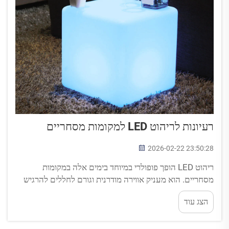
רעיונות לריהוט LED למקומות מסחריים
2026-02-22 23:50:28
ריהוט LED הופך פופולרי במיוחד בימים אלה במקומות
מסחריים. הוא מעניק אווירה מודרנית וגורם לחללים להרגיש
חיים יותר ומרגשים יותר. חברות רבות משתמשות בו כרגע כדי
הצג עוד
למשוך לקוחות ולתת למיקום שלהן מראה ידידותי. לדוגמה,
מסעדות, קפיטריות או חנויות, ת...