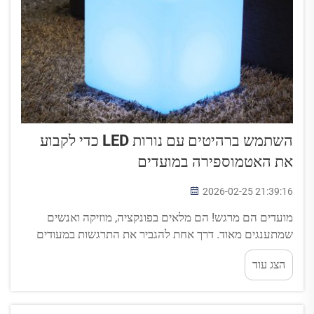
השתמש ברהיטים עם נורות LED כדי לקבוע
את האטמוספירה במועדים
2026-02-25 21:39:16
מועדים הם מרגש! הם מלאים בפונקציה, מוזיקה ואנשים
שמתענגים מאוד. דרך אחת להגביר את התרגשות במעודים
היא באמצעות רהיטים עם נורות LED. פריטים אלו מזדקרים
הצג עוד
בצבעים שונים ויכולים לשנות לחלוטין את האווירה במקום.
דמיינו שאתם יושבים...