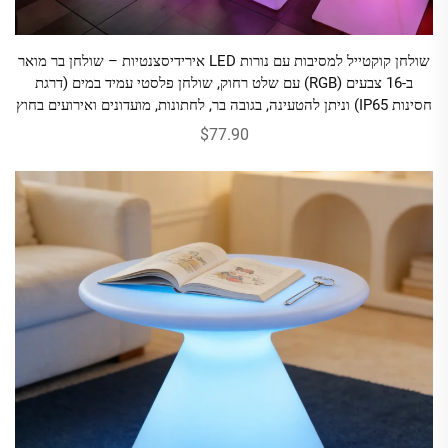
שולחן קוקטייל למסיבות עם נורות LED אירידיסצנטיות – שולחן בר מואר
ב-16 צבעים (RGB) עם שלט רחוק, שולחן פלסטי עמיד במים (דרגת
חסינות IP65) וניתן להטעינה, בגובה בר, לחתונות, מועדונים ואירועים בחוץ
$77.90