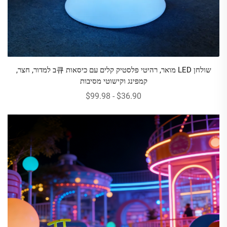
שולחן LED מואר, רהיטי פלסטיק קלים עם כיסאות 큐ב למדור, חצר,
קמפינג וקישוטי מסיבות
$36.90 - $99.98