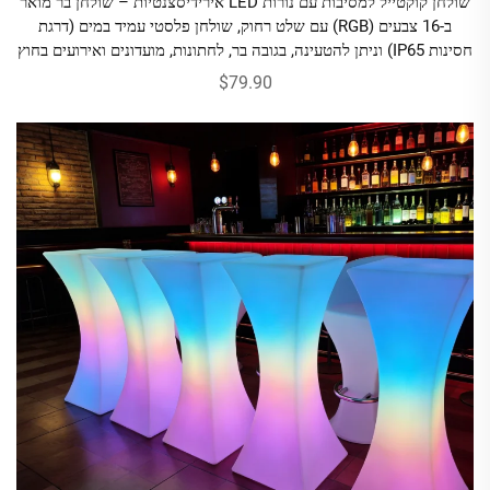
שולחן קוקטייל למסיבות עם נורות LED אירידיסצנטיות – שולחן בר מואר
ב-16 צבעים (RGB) עם שלט רחוק, שולחן פלסטי עמיד במים (דרגת
חסינות IP65) וניתן להטעינה, בגובה בר, לחתונות, מועדונים ואירועים בחוץ
$79.90