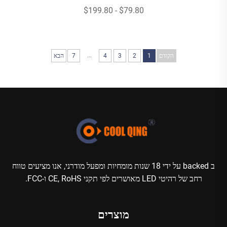
$79.80 - $199.80
...
הקודם
1
2
3
4
7
הבא
ב backed על ידי 18 שנות מומחיות ומפעל מודרני, אנו מציעים טווח
רחב של רהיטי LED מאושרים לפי תקני CE, RoHS ו-FCC.
מוצרים