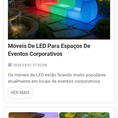
Móveis De LED Para Espaços De
Eventos Corporativos
2026-03-01 07:52:08
Os móveis de LED estão ficando muito populares
atualmente em locais de eventos corporativos.
Não se trata apenas de sentar ou ficar em algum
VER MAIS
lugar, mas sim de criar uma atmosfera e uma
experiência especiais para que as pessoas
lembrem-se do evento. Imagine-se entrando em
uma sala com mesas ...