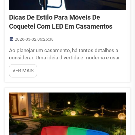
Dicas De Estilo Para Móveis De
Coquetel Com LED Em Casamentos
2026-03-02 06:26:38
Ao planejar um casamento, há tantos detalhes a
considerar. Uma ideia divertida e moderna é usar
móveis de coquetel com LED para adicionar estilo.
VER MAIS
Essas peças podem iluminar sua recepção e criar
uma atmosfera mágica. A COOL QING possui uma
linha de móveis de coquetel com LED...