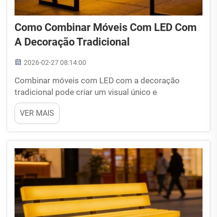
Como Combinar Móveis Com LED Com
A Decoração Tradicional
2026-02-27 08:14:00
Combinar móveis com LED com a decoração
tradicional pode criar um visual único e
empolgante na sua casa. Trata-se essencialmente
VER MAIS
de integrar a sensação moderna e vibrante das
luzes LED ao estilo clássico e acolhedor dos
móveis antigos. Essa mistura pode tornar o
ambiente fresco, mas ainda assim ...