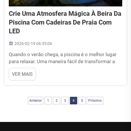
Crie Uma Atmosfera Mágica À Beira Da
Piscina Com Cadeiras De Praia Com
LED
2026-02-19 06:35:06
Quando o verão chega, a piscina é o melhor lugar
para relaxar. Uma maneira fácil de transformar a
área ao redor da piscina em algo mágico é
VER MAIS
adicionar essas cadeiras de praia com LED. Elas
acendem com cores agradáveis e deixam tudo
incrível à noite. Você se senta perto da água e vê as
cores...
Anterior
1
2
3
4
5
Próximo