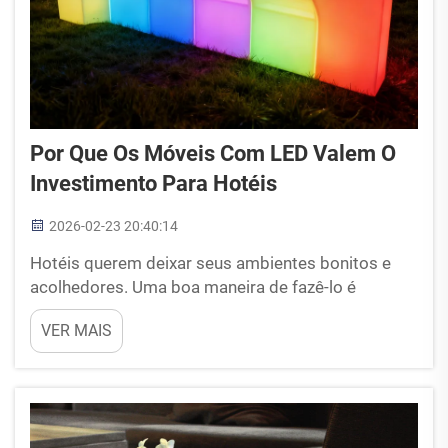
Por Que Os Móveis Com LED Valem O
Investimento Para Hotéis
2026-02-23 20:40:14
Hotéis querem deixar seus ambientes bonitos e
acolhedores. Uma boa maneira de fazê-lo é
utilizando móveis com LED. Esse tipo de móvel não
VER MAIS
é apenas comum: ele se ilumina com diversas
cores! Pode transformar completamente a
aparência do hotel e tornar a estadia mais divertida
para os hóspedes. INCRÍVEL...