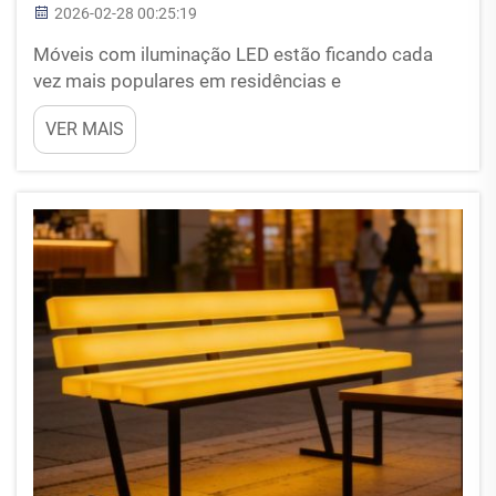
2026-02-28 00:25:19
Móveis com iluminação LED estão ficando cada
vez mais populares em residências e
estabelecimentos comerciais atualmente. Esse
VER MAIS
tipo de móvel é especial porque possui luzes
embutidas que podem mudar de cor e brilho
facilmente. Imagine-se sentado no sofá, iluminado
na sua cor favorita, ou uma mesa que...