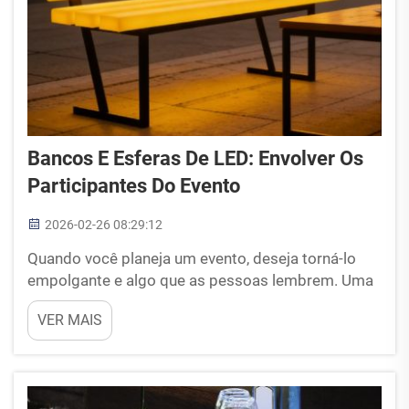
Bancos E Esferas De LED: Envolver Os
Participantes Do Evento
2026-02-26 08:29:12
Quando você planeja um evento, deseja torná-lo
empolgante e algo que as pessoas lembrem. Uma
boa maneira de fazê-lo é utilizar bancos e esferas
VER MAIS
de LED para garantir que os convidados se
divirtam muito. Esses objetos brilhantes e
coloridos têm uma aparência realmente
impressionante e criam uma atmosfera divertida.