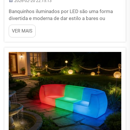
2026-02-20 22:15:13
Banquinhos iluminados por LED são uma forma
divertida e moderna de dar estilo a bares ou
eventos. Esses banquinhos possuem luzes
VER MAIS
internas e podem mudar de cor para criar
diferentes ambientes. Imagine-se sentado em um
banquinho que brilha com cores vibrantes
enquanto toma uma bebida com os amigos...