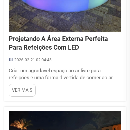
Projetando A Área Externa Perfeita
Para Refeições Com LED
2026-02-21 02:04:48
Criar um agradável espaço ao ar livre para
refeições é uma forma divertida de comer ao ar
livre, sob o céu. Com um bom projeto, ele pode se
VER MAIS
tornar um local acolhedor para jantares em família
ou uma área animada para encontros entre
amigos. Um dos aspectos mais importantes desse
projeto é a iluminação. As luzes LED deixam seu
espaço ao ar livre...