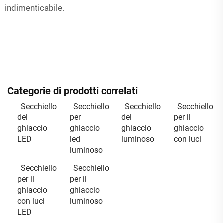
indimenticabile.
Categorie di prodotti correlati
Secchiello
Secchiello
Secchiello
Secchiello
del
per
del
per il
ghiaccio
ghiaccio
ghiaccio
ghiaccio
LED
led
luminoso
con luci
luminoso
Secchiello
Secchiello
per il
per il
ghiaccio
ghiaccio
con luci
luminoso
LED