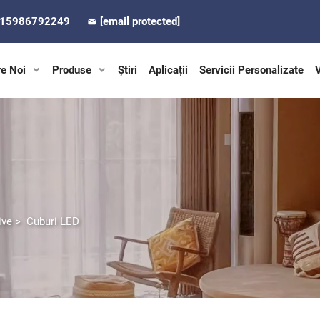
-15986792249
[email protected]
e Noi
Produse
Știri
Aplicații
Servicii Personalizate
ive
>
Cuburi LED