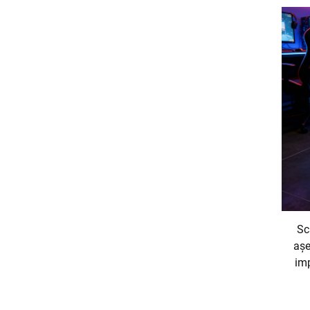
Sc
așe
im