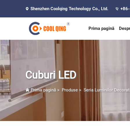
Shenzhen Coolqing Technology Co., Ltd.
+86
Prima pagină
Despr
Cuburi LED
Prima pagină
>
Produse
>
Seria Luminilor Decorat