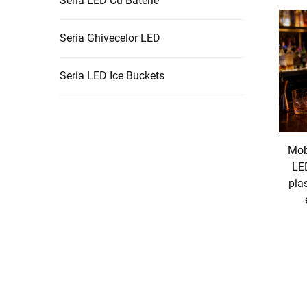
Seria LED Cu Baterie
Seria Ghivecelor LED
Seria LED Ice Buckets
Mob
LE
plas