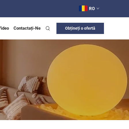
RO
Video
Contactați-Ne
Obțineți o ofertă