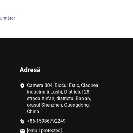
Următor
Adresă
Camera 304, Blocul Estic, Clădirea
Industrială Lushi, Districtul 28,
strada Xin’an, districtul Bao'an,
orașul Shenzhen, Guangdong,
China
+86-15986792249
[email protected]