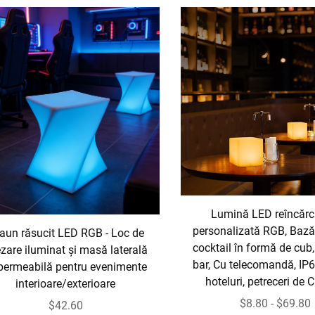
Lumină LED reîncărc
personalizată RGB, Baz
aun răsucit LED RGB - Loc de
cocktail în formă de cub,
zare iluminat și masă laterală
bar, Cu telecomandă, IP6
permeabilă pentru evenimente
hoteluri, petreceri de 
interioare/exterioare
$8.80 - $69.80
$42.60