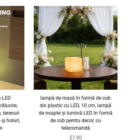
ie LED
lampă de masă în formă de cub
rălucire,
din plastic cu LED, 10 cm, lampă
 terenuri
de noapte și lumină LED în formă
 și holuri,
de cub pentru decor, cu
cm
telecomandă
$7.80