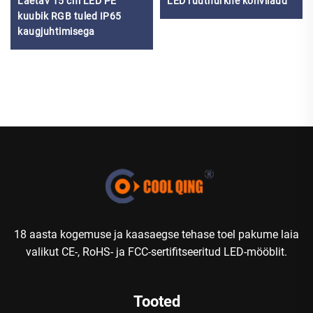
Laetav 15 cm LED PE
LED ruutnurkne kohvilaud
kuubik RGB tuled IP65
kaugjuhtimisega
18 aasta kogemuse ja kaasaegse tehase toel pakume laia
valikut CE-, RoHS- ja FCC-sertifitseeritud LED-mööblit.
Tooted