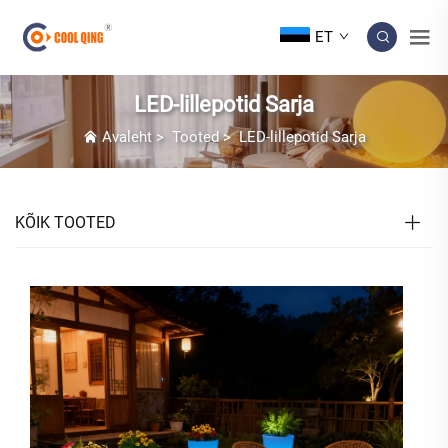
ET
LED-lillepotid Sarja
Avaleht
>
Tooted
>
LED-lillepotid Sarja
KÕIK TOOTED