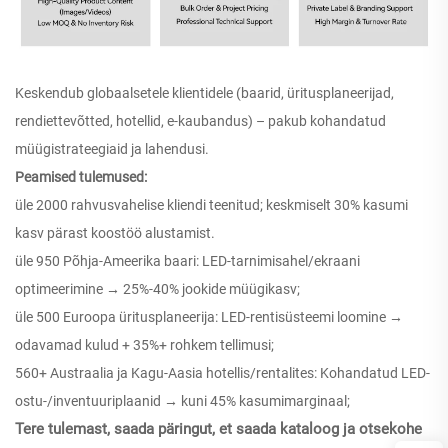
Keskendub globaalsetele klientidele (baarid, üritusplaneerijad,
rendiettevõtted, hotellid, e-kaubandus) – pakub kohandatud
müügistrateegiaid ja lahendusi.
Peamised tulemused:
üle 2000 rahvusvahelise kliendi teenitud; keskmiselt 30% kasumi
kasv pärast koostöö alustamist.
üle 950 Põhja-Ameerika baari: LED-tarnimisahel/ekraani
optimeerimine → 25%-40% jookide müügikasv;
üle 500 Euroopa üritusplaneerija: LED-rentisüsteemi loomine →
odavamad kulud + 35%+ rohkem tellimusi;
560+ Austraalia ja Kagu-Aasia hotellis/rentalites: Kohandatud LED-
ostu-/inventuuriplaanid → kuni 45% kasumimarginaal;
Tere tulemast, saada päringut, et saada kataloog ja otsekohe