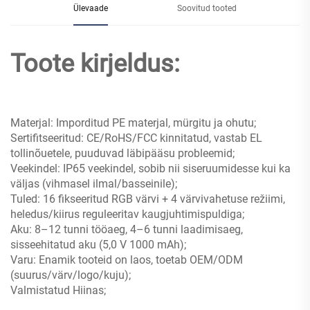
Ülevaade
Soovitud tooted
Toote kirjeldus:
Materjal: Imporditud PE materjal, mürgitu ja ohutu;
Sertifitseeritud: CE/RoHS/FCC kinnitatud, vastab EL
tollinõuetele, puuduvad läbipääsu probleemid;
Veekindel: IP65 veekindel, sobib nii siseruumidesse kui ka
väljas (vihmasel ilmal/basseinile);
Tuled: 16 fikseeritud RGB värvi + 4 värvivahetuse režiimi,
heledus/kiirus reguleeritav kaugjuhtimispuldiga;
Aku: 8–12 tunni tööaeg, 4–6 tunni laadimisaeg,
sisseehitatud aku (5,0 V 1000 mAh);
Varu: Enamik tooteid on laos, toetab OEM/ODM
(suurus/värv/logo/kuju);
Valmistatud Hiinas;