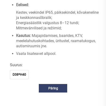
Eelised:
Kestev, veekindel IP65, päiksekindel, kõvakeneline
ja keskkonnasõbralik;
Energiasäästlik valgustus 8–12 tundi;
Mitmevärvilised ja režiimid;
Kasutus:
Majapidamises, baarides, KTV,
meelelahutuskohtades, üritustel, raamatukogus,
autismiruumis jne.
Vaata lisateavet allpool.
Suurus:
D38*H40
Päring