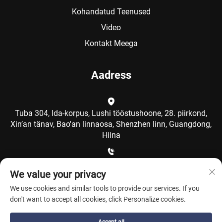
Kohandatud Teenused
Video
Kontakt Meega
Aadress
Tuba 304, Ida-korpus, Lushi tööstushoone, 28. piirkond,
Xin’an tänav, Bao'an linnaosa, Shenzhen linn, Guangdong,
Hiina
+86-15986792249
We value your privacy
We use cookies and similar tools to provide our services. If you
[email protected]
don't want to accept all cookies, click Personalize cookies.