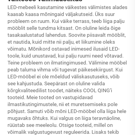
LED-mebeeli kasutamine väikestes välimistes alades
kaasab kaasa mõningaid väljakutseid. Üks suur
probleem on ruum. Kui väike terrass, teeb liiga palju
mööblit selle tundma kitsast. On oluline leida õige
tasakaalustatud lahendus. Soovite piisavalt mööblit,
et nautida, kuid mitte nii palju, et liikumine oleks
võimatu. Mõnikord ostavad inimesed ilusaid LED-
toole, kuid unustavad, kui palju ruumi need võtavad.
Teine probleem on ilmatingimused. Välimine mööbel
peab taluma vihma või tugevat päikesekiirgust. Kui
LED-mööbel ei ole mõeldud väliskasutuseks, võib
see kahjustuda. Seepärast on oluline valida
kõrgkvaliteedilist toodet, näiteks COOL QING’i
tooteid. Meie tooted on vastupidavad
ilmastikutingimustele, nii et muretsemiseks pole
põhjust. Samuti võib mõni LED-mööbel olla liiga hele
mugavaks õhtuks. Kui valgus on liiga teravnäoline,
rüüstab see meeleolu. Otsige tooteid, millel on
võimalik valgustugevust reguleerida. Lisaks tekib