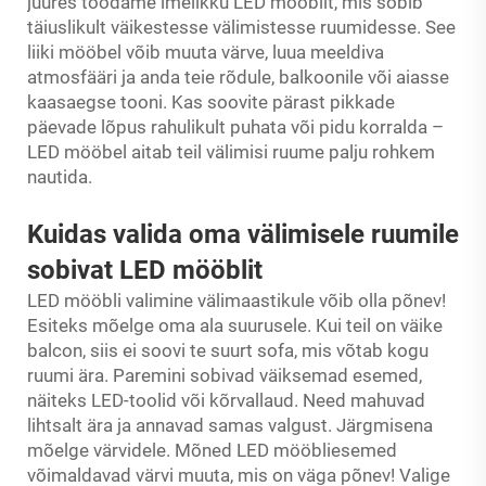
juures toodame imelikku LED mööblit, mis sobib
täiuslikult väikestesse välimistesse ruumidesse. See
liiki mööbel võib muuta värve, luua meeldiva
atmosfääri ja anda teie rõdule, balkoonile või aiasse
kaasaegse tooni. Kas soovite pärast pikkade
päevade lõpus rahulikult puhata või pidu korralda –
LED mööbel aitab teil välimisi ruume palju rohkem
nautida.
Kuidas valida oma välimisele ruumile
sobivat LED mööblit
LED mööbli valimine välimaastikule võib olla põnev!
Esiteks mõelge oma ala suurusele. Kui teil on väike
balcon, siis ei soovi te suurt sofa, mis võtab kogu
ruumi ära. Paremini sobivad väiksemad esemed,
näiteks LED-toolid või kõrvallaud. Need mahuvad
lihtsalt ära ja annavad samas valgust. Järgmisena
mõelge värvidele. Mõned LED mööbliesemed
võimaldavad värvi muuta, mis on väga põnev! Valige