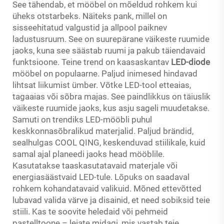
See tähendab, et mööbel on mõeldud rohkem kui
üheks otstarbeks. Näiteks pank, millel on
sisseehitatud valgustid ja allpool paiknev
ladustusruum. See on suurepärane väikeste ruumide
jaoks, kuna see säästab ruumi ja pakub täiendavaid
funktsioone. Teine trend on kaasaskantav
LED-diode
mööbel on populaarne. Paljud inimesed hindavad
lihtsat liikumist ümber. Võtke LED-tool etteaias,
tagaaias või sõbra majas. See paindlikkus on täiuslik
väikeste ruumide jaoks, kus asju sageli muudetakse.
Samuti on trendiks LED-mööbli puhul
keskkonnasõbralikud materjalid. Paljud brändid,
sealhulgas COOL QING, keskenduvad stiilikale, kuid
samal ajal planeedi jaoks head mööblile.
Kasutatakse taaskasutatavaid materjale või
energiasäästvaid LED-tule. Lõpuks on saadaval
rohkem kohandatavaid valikuid. Mõned ettevõtted
lubavad valida värve ja disainid, et need sobiksid teie
stiili. Kas te soovite heledaid või pehmeid
pastelltoone – leiate midagi, mis vastab teie