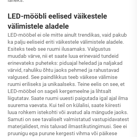
LED-mööbli eelised väikestele
välimistele aladele
LED-mööbel ei ole mitte ainult trendikas, vaid pakub
ka palju eeliseid eriti väikestele välimistele aladele.
Esiteks teeb see ruumi ilusamaks. Valgustus
muudab värve, nii et saate luua erinevaid tundeid
erinevateks puheteks: piduajal heledad ja naljakad
värvid, rahuliku õhtu jaoks pehmed ja rahustavad
valgused. See paindlikkus teeb väikese välimise
ruumi eriliseks ja unikaalseks. Teine eelis on see, et
LED-mööbel on sageli kergemeelne ja lihtsalt
liigutatav. Saate ruumi uuesti paigutada igal ajal ilma
suurema vaevata. Kui teil on külalisi, saate kiiresti
luua rohkem istekohti või avatud ala mängude jaoks.
Samuti on see tavaliselt valmistatud vastupidavatest
materjalidest, mis taluvad ilmastikutingimusi. See ei
pruunigu ega purune kergesti vihma või päikese