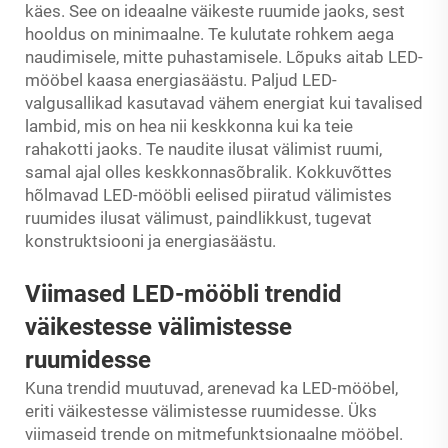
käes. See on ideaalne väikeste ruumide jaoks, sest
hooldus on minimaalne. Te kulutate rohkem aega
naudimisele, mitte puhastamisele. Lõpuks aitab LED-
mööbel kaasa energiasäästu. Paljud LED-
valgusallikad kasutavad vähem energiat kui tavalised
lambid, mis on hea nii keskkonna kui ka teie
rahakotti jaoks. Te naudite ilusat välimist ruumi,
samal ajal olles keskkonnasõbralik. Kokkuvõttes
hõlmavad LED-mööbli eelised piiratud välimistes
ruumides ilusat välimust, paindlikkust, tugevat
konstruktsiooni ja energiasäästu.
Viimased LED-mööbli trendid
väikestesse välimistesse
ruumidesse
Kuna trendid muutuvad, arenevad ka LED-mööbel,
eriti väikestesse välimistesse ruumidesse. Üks
viimaseid trende on mitmefunktsionaalne mööbel.