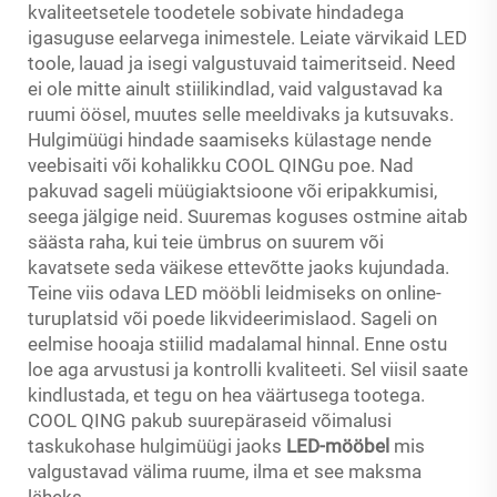
kvaliteetsetele toodetele sobivate hindadega
igasuguse eelarvega inimestele. Leiate värvikaid LED
toole, lauad ja isegi valgustuvaid taimeritseid. Need
ei ole mitte ainult stiilikindlad, vaid valgustavad ka
ruumi öösel, muutes selle meeldivaks ja kutsuvaks.
Hulgimüügi hindade saamiseks külastage nende
veebisaiti või kohalikku COOL QINGu poe. Nad
pakuvad sageli müügiaktsioone või eripakkumisi,
seega jälgige neid. Suuremas koguses ostmine aitab
säästa raha, kui teie ümbrus on suurem või
kavatsete seda väikese ettevõtte jaoks kujundada.
Teine viis odava LED mööbli leidmiseks on online-
turuplatsid või poede likvideerimislaod. Sageli on
eelmise hooaja stiilid madalamal hinnal. Enne ostu
loe aga arvustusi ja kontrolli kvaliteeti. Sel viisil saate
kindlustada, et tegu on hea väärtusega tootega.
COOL QING pakub suurepäraseid võimalusi
taskukohase hulgimüügi jaoks
LED-mööbel
mis
valgustavad välima ruume, ilma et see maksma
läheks.