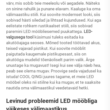
värv, mis sobib teie meeleolu või aegadele. Näiteks
on sinine rahulik ja punane elavam. Kaaluge ka oma
välimaastiku stiili. Kui soovite modernset looki, siis
sobivad hästi siledad ja lihtsad kujundused. Kui aga
eelistate rohkem rustikaalset stiili, siis sobivad
paremini LED mööbliesemed puukattega.
LED-
valgusega tool
küsimusi tuleks esitada ka
akutööajaga seoses. Mõned tooted töötavad akus,
teised vajavad pistikut. Kui soovite mööblit
paigutada kaugemale pistikupesast, siis on
akutööga mudelid tõenäoliselt parim valik. Ärge
unustage ka mugavust! Isegi kui see välja näeb hea,
peab see olema mugav. Proovige seda vajadusel ka
istuda! COOL QINGi juures tagame, et meie LED
mööbel oleks nii stiilne kui ka mugav, et te saaksite
nautida oma välimaastikul veedetavaid hetki.
Levinud probleemid LED mööbliga
väikeses välimaastikus