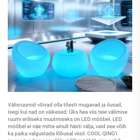
Välisruumid võivad olla tõesti mugavad ja ilusad,
isegi kui nad on väikesed. Üks hea viis teie välimise
ruumi eriliseks muutmiseks on LED mööbel. LED
mööbel ei näe mitte ainult hästi välja, vaid see võib
ka paika valgustada lõbusal viisil. COOL QING’i