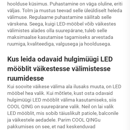
hoolduse küsimus. Puhastamine on väga oluline, eriti
väljas. Tolm ja mustus teevad selle üleüldiselt heleda
välimuse. Regulaarne puhastamine säilitab selle
värskena. Seega, kuigi LED-mööbel võib väikestes
välimistes alades olla suurepärane, tuleb selle
maksimaalse kasutamise tagamiseks arvestada
ruumiga, kvaliteediga, valgusega ja hooldusega.
Kus leida odavaid hulgimüügi LED
mööblit väikestesse välimistesse
ruumidesse
Kui soovite väikese välima ala ilusaks muuta, on LED
mööbel hea valik. Kui mõtlete, kust osta odavaid
hulgimüügi LED mööblit välima kasutamiseks, siis
COOL QING on suurepärane valik. Neil on lai valik
LED mööblit, mis sobib täiuslikult patiole, balconile
ja väikestele aedadele. Parim COOL QINGu
pakkumises on see, et nad keskenduvad