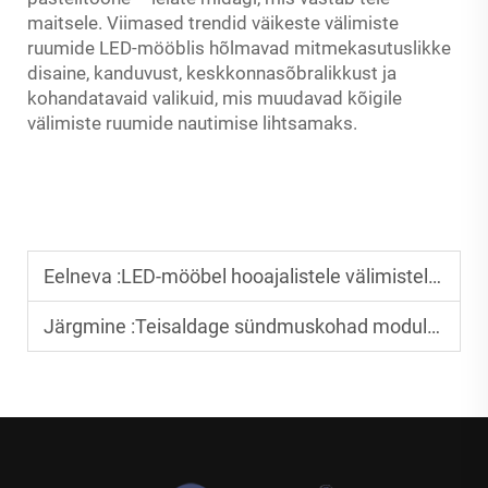
maitsele. Viimased trendid väikeste välimiste
ruumide LED-mööblis hõlmavad mitmekasutuslikke
disaine, kanduvust, keskkonnasõbralikkust ja
kohandatavaid valikuid, mis muudavad kõigile
välimiste ruumide nautimise lihtsamaks.
Eelneva :
LED-mööbel hooajalistele välimistele seadistustele
Järgmine :
Teisaldage sündmuskohad modulaarsete LED-elementidega