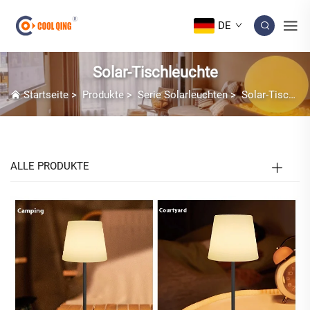
DE
Solar-Tischleuchte
Startseite
>
Produkte
>
Serie Solarleuchten
>
Solar-Tischleuchte
ALLE PRODUKTE