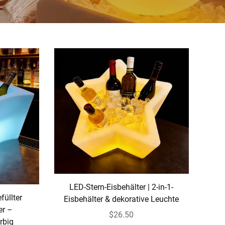
LED-Stern-Eisbehälter | 2-in-1-
füllter
Eisbehälter & dekorative Leuchte
er –
$26.50
rbig