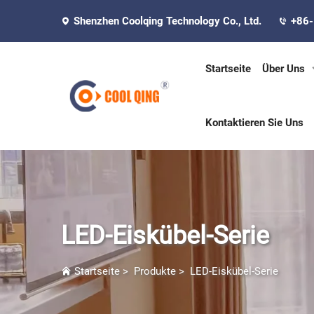
Shenzhen Coolqing Technology Co., Ltd.
+86
Startseite
Über Uns
Kontaktieren Sie Uns
LED-Eiskübel-Serie
Startseite
>
Produkte
>
LED-Eiskübel-Serie