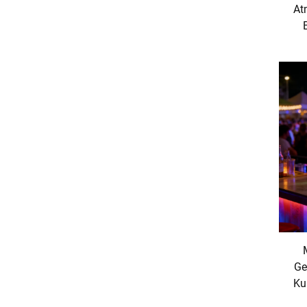
At
Ge
Ku