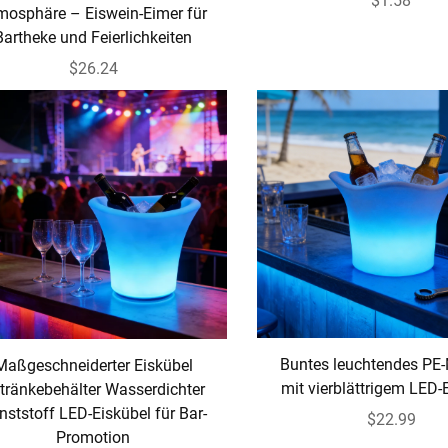
$1.58
mosphäre – Eiswein-Eimer für
Bartheke und Feierlichkeiten
$26.24
Buntes leuchtendes PE-
Maßgeschneiderter Eiskübel
mit vierblättrigem LED-
tränkebehälter Wasserdichter
nststoff LED-Eiskübel für Bar-
$22.99
Promotion