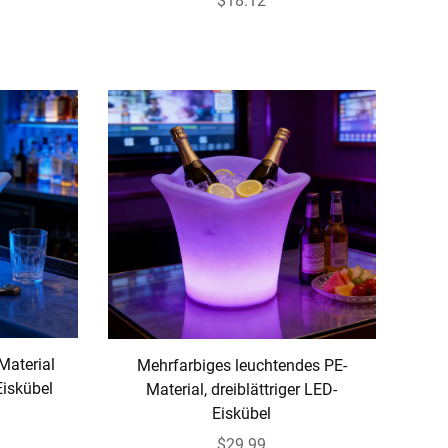
$18.12
Material
Mehrfarbiges leuchtendes PE-
Eiskübel
Material, dreiblättriger LED-
Eiskübel
$29.99