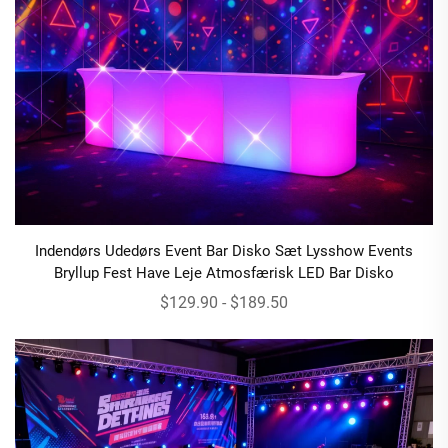
Indendørs Udedørs Event Bar Disko Sæt Lysshow Events
Bryllup Fest Have Leje Atmosfærisk LED Bar Disko
$129.90 - $189.50