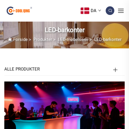
DA
LED-barkonter
Forside
>
Produkter
>
LED-møbelserie
>
LED-barkonter
ALLE PRODUKTER