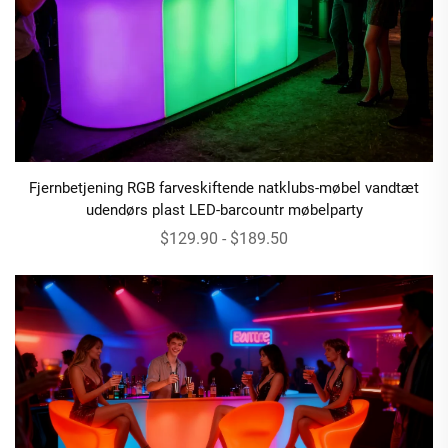
Fjernbetjening RGB farveskiftende natklubs-møbel vandtæt
udendørs plast LED-barcountr møbelparty
$129.90 - $189.50