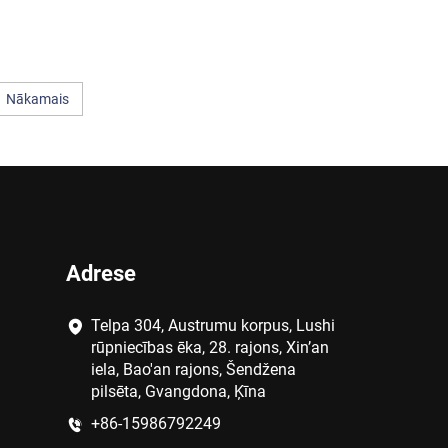
Nākamais
Adrese
Telpa 304, Austrumu korpus, Lushi
rūpniecības ēka, 28. rajons, Xin’an
iela, Bao'an rajons, Šendžena
pilsēta, Gvangdona, Ķīna
+86-15986792249