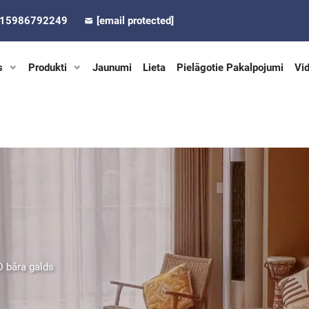
-15986792249
[email protected]
s
Produkti
Jaunumi
Lieta
Pielāgotie Pakalpojumi
Vi
 bāra galds