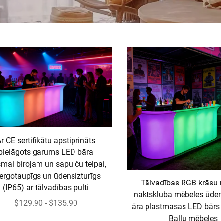
r CE sertifikātu apstiprināts
pielāgots garums LED bāra
smai birojam un sapulču telpai,
ergotaupīgs un ūdensizturīgs
Tālvadības RGB krāsu
(IP65) ar tālvadības pulti
naktskluba mēbeles ūden
$129.90 - $135.90
āra plastmasas LED bārs 
Ballu mēbeles