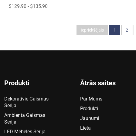
$129.90 - $135.90
Iepriekšējais
1
2
Produkti
Ātrās saites
Dekoratīvie Gaismas
Par Mums
Serija
Produkti
Ambienta Gaismas
Jaunumi
Serija
Lieta
LED Mēbeles Serija