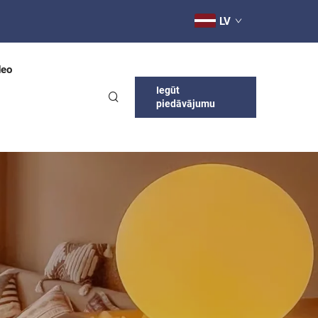
LV
deo
Iegūt
piedāvājumu