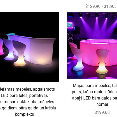
$129.90 - $189.5
Mājas bāra mēbeles, tā
dējamas mēbeles, apgaismots
pults, krāsu maiņa, ūden
LED bāra letes, portatīvas
apaļš LED bāra galds 
astmasas naktskluba mēbeles
nomai
 galdiem, bāra galda un krēslu
$199.60
komplekts