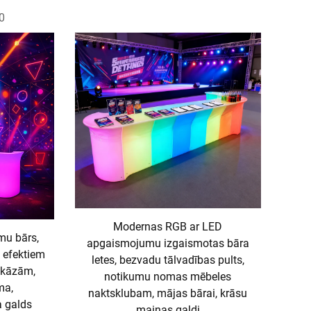
0
Modernas RGB ar LED
mu bārs,
apgaismojumu izgaismotas bāra
 efektiem
letes, bezvadu tālvadības pults,
 kāzām,
notikumu nomas mēbeles
ma,
naktsklubam, mājas bārai, krāsu
a galds
maiņas galdi