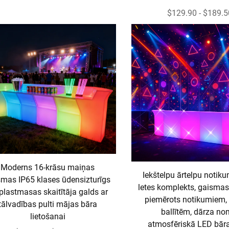
$129.90 - $189.5
Moderns 16-krāsu maiņas
Iekštelpu ārtelpu notiku
smas IP65 klases ūdensizturīgs
letes komplekts, gaismas
plastmasas skaitītāja galds ar
piemērots notikumiem,
tālvadības pulti mājas bāra
ballītēm, dārza no
lietošanai
atmosfēriskā LED bār