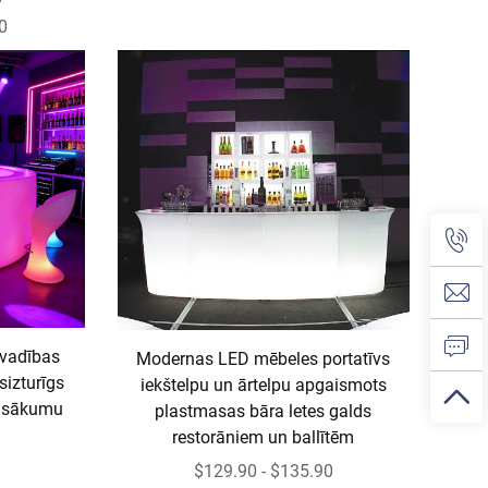
0
lvadības
Modernas LED mēbeles portatīvs
sizturīgs
iekštelpu un ārtelpu apgaismots
pasākumu
plastmasas bāra letes galds
restorāniem un ballītēm
$129.90 - $135.90