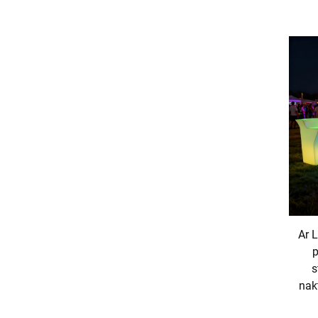
Ar 
p
s
nak