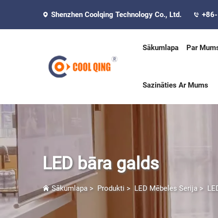
Shenzhen Coolqing Technology Co., Ltd.
+86
Sākumlapa
Par Mum
Sazināties Ar Mums
LED bāra galds
Sākumlapa
>
Produkti
>
LED Mēbeles Serija
>
LED