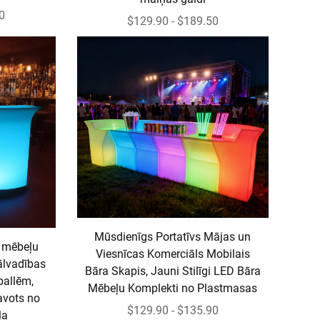
0
$129.90 - $189.50
Mūsdienīgs Portatīvs Mājas un
 mēbeļu
Viesnīcas Komerciāls Mobilais
ālvadības
Bāra Skapis, Jauni Stilīgi LED Bāra
 ballēm,
Mēbeļu Komplekti no Plastmasas
avots no
$129.90 - $135.90
ļa