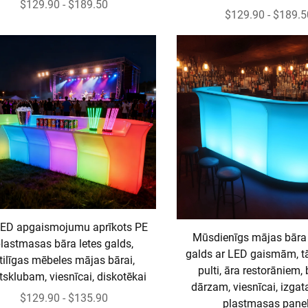
$129.90 - $189.50
$129.90 - $189.5
LED apgaismojumu aprīkots PE
Mūsdienīgs mājas bāra
lastmasas bāra letes galds,
galds ar LED gaismām, t
tilīgas mēbeles mājas bārai,
pulti, āra restorāniem,
tsklubam, viesnīcai, diskotēkai
dārzam, viesnīcai, izgat
$129.90 - $135.90
plastmasas pane