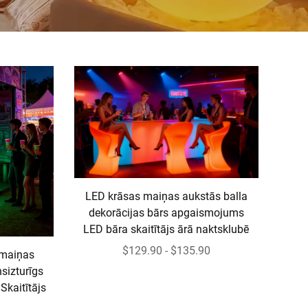
LED krāsas maiņas aukstās balla
dekorācijas bārs apgaismojums
LED bāra skaitītājs ārā naktsklubē
$129.90 - $135.90
 maiņas
sizturīgs
Skaitītājs