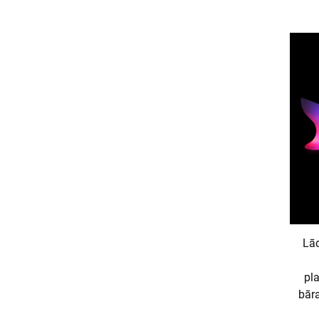
Lā
pl
bāra