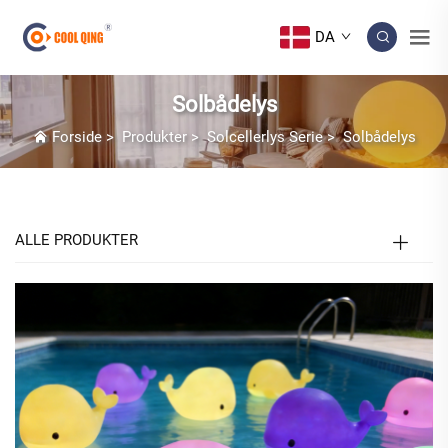
DA
Solbådelys
Forside
>
Produkter
>
Solcellerlys Serie
>
Solbådelys
ALLE PRODUKTER