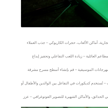
رية، أماكن الألعاب، حجرات الكاريوكي – جذب العملاء
اعم العائلية – زيادة اللعب التفاعلي وتحفيز إبداع
المهرجانات الموسيقية – قم بإنشاء أسطح مسرح مشرقة
 تُستخدم كديكورات في التفاعل بين الوالدين والأطفال أو
ي الحدائق، والأماكن الشهيرة للتصوير الفوتوغرافي – عزز