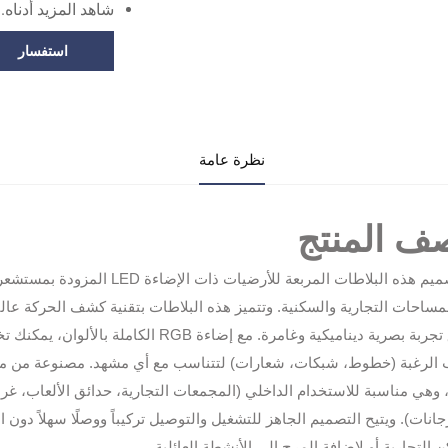
شاهد المزيد أدناه.
استفسار
نظرة عامة
ف المنتج
 هذه البلاطات المربعة للأرضيات ذات الإضاءة LED المزودة بمستشعر حركة من أجل
مساحات التجارية والسكنية. وتتميز هذه البلاطات بتقنية كشف الحركة عالية
لرغبة (خطوط، شبكات، شعارات) لتتناسب مع أي مشهد. مصنوعة من مادة
IP6، وهي مناسبة للاستخدام الداخلي (المجمعات التجارية، حدائق الألعاب، غ
جانات). ويتيح التصميم الجاهز للتشغيل والتوصيل تركيباً ووصلًا سهلاً دون ا
ن التجارية أو لإضافة المرح إلى الأنشطة العائلية.