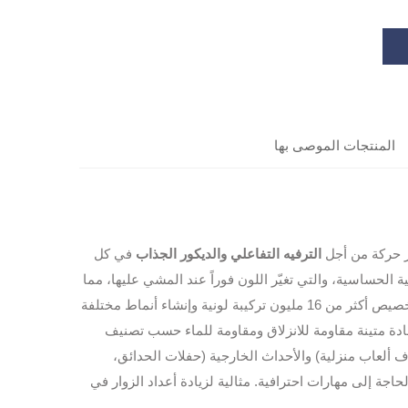
المنتجات الموصى بها
الترفيه التفاعلي والديكور الجذاب
في كل
 الحساسية، والتي تغيّر اللون فوراً عند المشي عليها، مما
يخلق تجربة بصرية ديناميكية وغامرة. مع إضاءة RGB الكاملة بالألوان، يمكنك تخصيص أكثر من 16 مليون تركيبة لونية وإنشاء أنماط مختلفة
 متينة مقاومة للانزلاق ومقاومة للماء حسب تصنيف
رف ألعاب منزلية) والأحداث الخارجية (حفلات الحدائق،
لحاجة إلى مهارات احترافية. مثالية لزيادة أعداد الزوار في