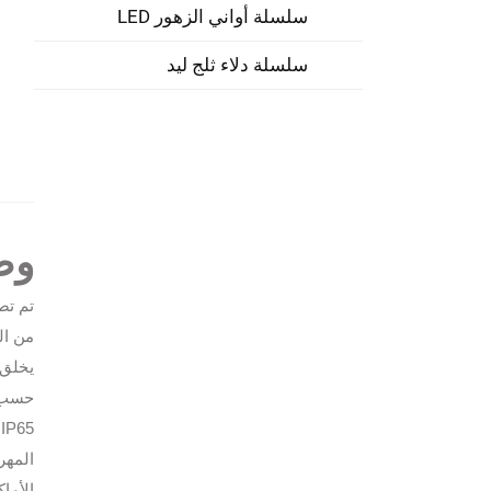
سلسلة أواني الزهور LED
سلسلة دلاء ثلج ليد
وص
تم تصميم
من ال
حسب ا
5
المهر
الأماك