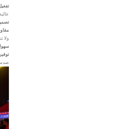
تفعيل
عالية
تصمي
مقاوم
ولا ت
سهولة
توفير
صدمة 