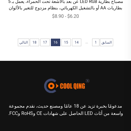
مصباح بطارية LED RGB عن بعد بالأشعة تحت الحمراء، يعمل بـ 5
بطاريات AA أو بالتشغيل الكهربائي، بنظام مزدوج للتغير بالألوان
$6.20 - $8.90
...
السابق
1
14
15
16
17
18
التالي
مدعومًا بخبرة تزيد عن 18 عامًا ومصنع حديث، نقدم مجموعة
واسعة من أثاث LED الحاصل على شهادات CE وRoHS وFCC.