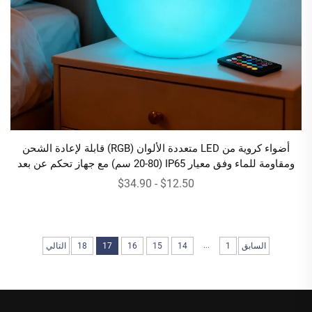
أضواء كروية من LED متعددة الألوان (RGB) قابلة لإعادة الشحن
ومقاومة للماء وفق معيار IP65 (20-80 سم) مع جهاز تحكم عن بعد
$12.50 - $34.90
...
السابق
1
14
15
16
17
18
التالي