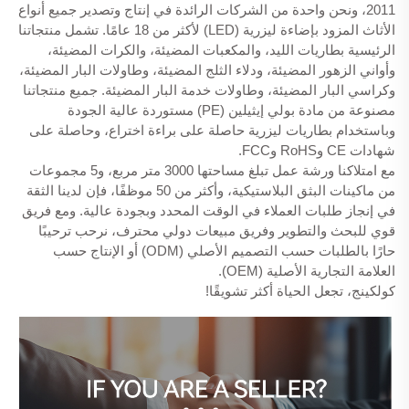
2011، ونحن واحدة من الشركات الرائدة في إنتاج وتصدير جميع أنواع
الأثاث المزود بإضاءة ليزرية (LED) لأكثر من 18 عامًا. تشمل منتجاتنا
الرئيسية بطاريات الليد، والمكعبات المضيئة، والكرات المضيئة،
وأواني الزهور المضيئة، ودلاء الثلج المضيئة، وطاولات البار المضيئة،
وكراسي البار المضيئة، وطاولات خدمة البار المضيئة. جميع منتجاتنا
مصنوعة من مادة بولي إيثيلين (PE) مستوردة عالية الجودة
وباستخدام بطاريات ليزرية حاصلة على براءة اختراع، وحاصلة على
شهادات CE وRoHS وFCC.
مع امتلاكنا ورشة عمل تبلغ مساحتها 3000 متر مربع، و5 مجموعات
من ماكينات البثق البلاستيكية، وأكثر من 50 موظفًا، فإن لدينا الثقة
في إنجاز طلبات العملاء في الوقت المحدد وبجودة عالية. ومع فريق
قوي للبحث والتطوير وفريق مبيعات دولي محترف، نرحب ترحيبًا
حارًا بالطلبات حسب التصميم الأصلي (ODM) أو الإنتاج حسب
العلامة التجارية الأصلية (OEM).
كولكينج، تجعل الحياة أكثر تشويقًا!