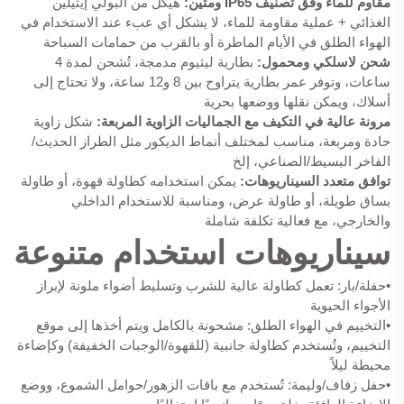
مقاوم للماء وفق تصنيف IP65 ومتين:
هيكل من البولي إيثيلين
الغذائي + عملية مقاومة للماء، لا يشكل أي عبء عند الاستخدام في
الهواء الطلق في الأيام الماطرة أو بالقرب من حمامات السباحة
شحن لاسلكي ومحمول:
بطارية ليثيوم مدمجة، تُشحن لمدة 4
ساعات، وتوفر عمر بطارية يتراوح بين 8 و12 ساعة، ولا تحتاج إلى
أسلاك، ويمكن نقلها ووضعها بحرية
مرونة عالية في التكيف مع الجماليات الزاوية المربعة:
شكل زاوية
حادة ومربعة، مناسب لمختلف أنماط الديكور مثل الطراز الحديث/
الفاخر البسيط/الصناعي، إلخ
توافق متعدد السيناريوهات:
يمكن استخدامه كطاولة قهوة، أو طاولة
بساق طويلة، أو طاولة عرض، ومناسبة للاستخدام الداخلي
والخارجي، مع فعالية تكلفة شاملة
سيناريوهات استخدام متنوعة
•
حفلة/بار: تعمل كطاولة عالية للشرب وتسليط أضواء ملونة لإبراز
الأجواء الحيوية
•
التخييم في الهواء الطلق: مشحونة بالكامل ويتم أخذها إلى موقع
التخييم، وتُستخدم كطاولة جانبية (للقهوة/الوجبات الخفيفة) وكإضاءة
محيطة ليلاً
•
حفل زفاف/وليمة: تُستخدم مع باقات الزهور/حوامل الشموع، ووضع