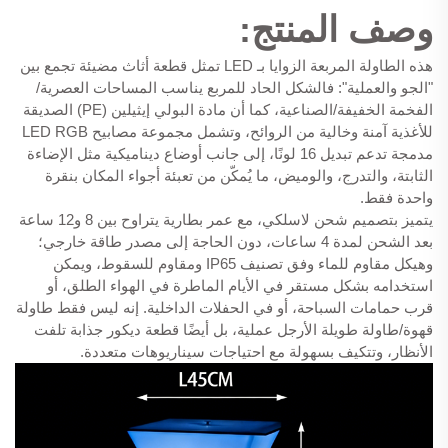
وصف المنتج:
هذه الطاولة المربعة الزوايا بـ LED تمثل قطعة أثاث مضيئة تجمع بين
"الجو والعملية": فالشكل الحاد للمربع يناسب المساحات العصرية/
الفخمة الخفيفة/الصناعية، كما أن مادة البولي إيثيلين (PE) الصديقة
للأغذية آمنة وخالية من الروائح، وتشمل مجموعة مصابيح LED RGB
مدمجة تدعم تبديل 16 لونًا، إلى جانب أوضاع ديناميكية مثل الإضاءة
الثابتة، والتدرج، والوميض، ما يُمكّن من تعبئة أجواء المكان بنقرة
واحدة فقط.
يتميز بتصميم شحن لاسلكي، مع عمر بطارية يتراوح بين 8 و12 ساعة
بعد الشحن لمدة 4 ساعات، دون الحاجة إلى مصدر طاقة خارجي؛
وهيكل مقاوم للماء وفق تصنيف IP65 ومقاوم للسقوط، ويمكن
استخدامه بشكل مستقر في الأيام الماطرة في الهواء الطلق، أو
قرب حمامات السباحة، أو في الحفلات الداخلية. إنه ليس فقط طاولة
قهوة/طاولة طويلة الأرجل عملية، بل أيضًا قطعة ديكور جذابة تلفت
الأنظار، وتتكيف بسهولة مع احتياجات سيناريوهات متعددة.