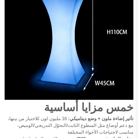
خمس مزايا أساسية
تأثير إضاءة ملون + وضع ديناميكي:
16 مليون لون للاختيار من بينها،
مع دعم أوضاع مثل السطوع الثابت/التحوّل التدريجي/الوميض،
مناسب لاحتياجات الأجواء المختلفة