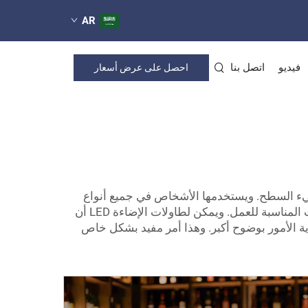
AR
فيديو
اتصل بنا
احصل على عرض أسعار
LE أيضًا على نطاق واسع في العديد من الشركات. وتتميز هذه الطاولات بإضاءة LED التي تضيء السطح. ويستخدمها الأشخاص في جميع أنواع
المهام الغريبة — مثل النسخ، والرسم، وحتى فحص المنتجات. نحن ندرك جيدًا في COOL QING مدى أهمية امتلاك الأدوات المناسبة للعمل. ويمكن لطاولات الإضاءة LED أن
 الأمور بوضوح أكبر. وهذا أمر مفيد بشكل خاص