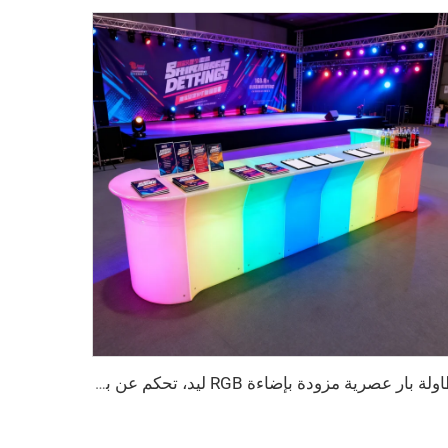
طاولة بار عصرية مزودة بإضاءة RGB ليد، تحكم عن بعد لاسلكي، أثاث تأجير فعاليات لأندية اللياقة أو بار المنزل، طاولات بتغيير الألوان