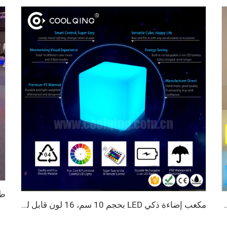
معدات غرفة حسية، مكعبات LED، أثاث فعاليات قابل للشحن، طاولة فعاليات
مكعب إضاءة ذكي LED بحجم 10 سم، 16 لون قابل للتغيير، إضاءة زخرفية منزلية ذكية، هدايا للأطفال، للداخل والخارج، عيد الميلاد