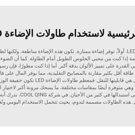
سية لاستخدام طاولات الإضاءة LED في عملك؟
هناك العديد من الفوائد لاستخدام طاولات الإضاءة LED. أولاً، توفر إضاءة ممتازة. تكون هذه 
 خاصة إذا كنت من محبي الجلوس الطويل أمام الطاولة. كما أن الضو
ي القدرة على تمييز الألوان بدقة أكبر. أما إذا كنت مطورًا، فإن ر
إلى ذلك، فهي موفرة للطاقة. تستهلك مصابيح LED طاقة أقل بكثير مقارنة بالمصابيح التقليدية، 
للشركات التي تسعى إلى خفض التكاليف. وم
هي متوفرة أيضًا بمقاسات مختلفة، ما يمنحك مرونة أكبر لاختيار ال
LED متينة. فهي مصنوعة بتصم
هذه الطاولات مصممة لتدوم، بحيث تتحمل الاستخدام اليومي وتُعد 