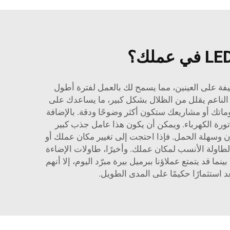
الإضاءة ساطعة، ولكنها لطيفة على العينين، مما يسمح لك بالعمل لفترة أطول
ء الناعم يقلل من الظلال بشكل كبير، ما يساعدك على
سوماتك أو مشاريعك ستكون أكثر وضوحًا ودقة. بالإضافة
مما يوفر المال على فاتورة الكهرباء. ويمكن أن يكون هذا عامل جذب كبير
يزة أخرى هي قابليتها للنقل. فمعظم طاولات الإضاءة LED تكون خفيفة الوزن وسهلة الحمل. فإذا احتجت إلى تغيير مكان عملك أو
طاولة الأنسب لمكان عملك. وأخيرًا، طاولات الإضاءة
يم قوي، لذا لن تحتاج إلى استبدالها في كثير من الأحيان. في شركة COOL QING، ندرك أنه بينما قد يتمتع عملاؤنا ببرميل بيرة مبرّد اليوم، إلا أنهم
استثمارًا حكيمًا على المدى الطويل.