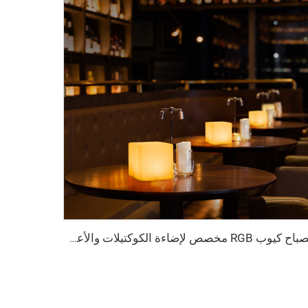
مصباح كيوب RGB مخصص لإضاءة الكوكتيلات والأعمدة والبارات والأثاث، ضوء LED قابل لإعادة الشحن مع تحكم عن بعد IP65 مناسب للفنادق وحفلات عيد الميلاد