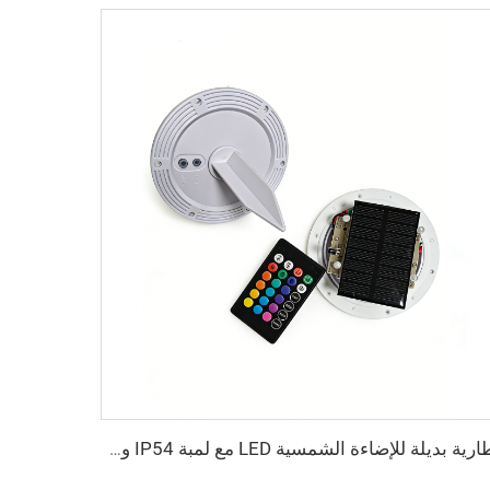
بطارية بديلة للإضاءة الشمسية LED مع لمبة IP54 وفتيلة للحديقة الخارجية