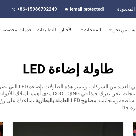
المحدودة
[email protected]
+86-15986792249
ية
من نحن
المنتجات
الأخبار
التطبيقات
خدمات مخصصة
طاولة إضاءة LED
تُستخدم طاولات الإضاءة D
ة ساطعة ومتجانسة
مصابيح LED العاملة بالبطارية
تساعدك على رؤية
 جدًا.