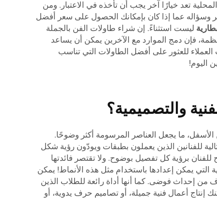
محلية تعد خيارًا آخر يجب أن تأخذه في الاعتبار. ومن
ر وسؤاله عما إذا كان بإمكانك الحصول على سعر أفضل
ليست استثناءً. إن شراء طاولات الفن بالجملة
ظمة، فإن دمج الموارد مع الآخرين يمكن أن يساعد
 العملاء للعثور على أفضل الطاولات التي تناسب
ا تُنير من الأسفل، ما يجعل العناصر المرسومة أكثر وضوحًا.
اميم. وهي مثالية للفنانين الذين يعملون بطبقات ويودّون رؤية شكل
ومتجانسة تمامًا، مما يسمح للفنان برؤية كل تفصيل بوضوح. ولا تقتصر فائدتها
ة التي يمكن إعدادها باستخدام مثل هذه الأنماط! يمكن
 دون خوف من إحداث فوضى. كما أنها أداة رائعة للطلاب الذين
طلاء، حيث يمكنهم رؤية ما يجب تحسينه بشكل فوري. السماء هي الحد مع طاولات الإضاءة LED. إذ يمكنك إنتاج أعمال فنية جميلة، أو تصاميم حرف يدوية، أو