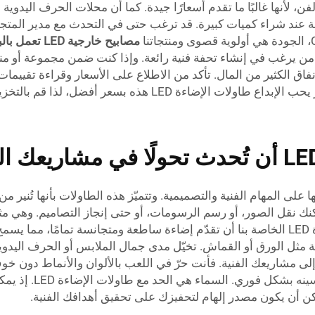
أنها غالبًا ما تقدم أسعارًا جيدة. كما أن محلات الحرف اليدوية ال
 عند شراء كميات كبيرة. قد ترغب حتى في التحدث مع مدير المتج
مصابيح خارجية LED تعمل بالبطارية
من يرغب في إنشاء تحفة فنية رائعة. وإذا كنت ضمن مجموعة أو من
اق الكثير من المال. تأكد من الاطلاع على الأسعار وقراءة تقييمات
 LED هذه بسعر أفضل، لذا قم بالتخزين اليوم!
لطريقة التي تعمل بها على المهام الفنية والتصميمية. وتتميّز هذه الطاولات بأنه
ءة LED، ماذا تحتاج أكثر؟ يمكنك نقل الصور، أو رسم الرسومات، أو حتى إنجاز التص
رسمهم مع ألوان مختلفة متعددة. يمكن لطاولات الإضاءة LED الخاصة بنا أن تقدّم إضاءة ساطعة 
قة مثل الورق أو القماش. تخيّل مدى جمال الملابس أو الحرف اليدوي
لمتعة والإثارة إلى مشاريعك الفنية. فأنت حرّ في اللعب بالألوان والأنماط
يتعلمون الرسم أو ال
ن أن يكون مصدر إلهام لتحفيزك على تحقيق أهدافك الفنية.