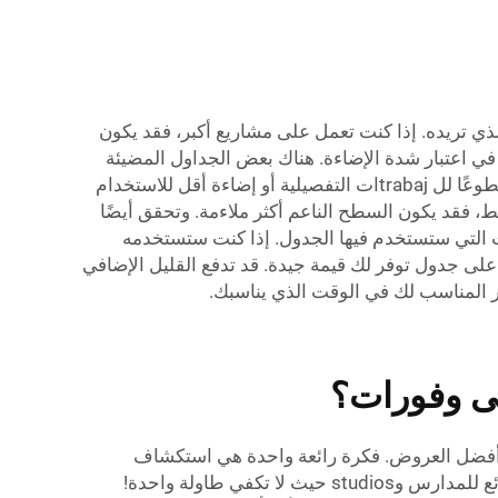
لاً، فكر في الحجم الذي تريده. إذا كنت تعمل على مشاريع أكبر، فقد يكون
في اعتبار شدة الإضاءة. هناك بعض الجداول المضيئة
التي تحتوي على مصابيح LED والتي يمكنك من خلالها تعديل شدة الإضاءة. قد يكون ذلك مفيدًا إذا احتجت إلى إضاءة أكثر سطوعًا لل trabajات التفصيلية أو إضاءة أقل للاستخدام
 فقد يكون السطح الناعم أكثر ملاءمة. وتحقق أيضًا
 التي ستستخدم فيها الجدول. إذا كنت ستستخدمه
ر على جدول توفر لك قيمة جيدة. قد تدفع القليل الإضافي
ار المناسب لك في الوقت الذي يناسبك.
 فيه الحصول على أفضل العروض. فكرة رائعة واحدة هي استكشاف
المتاجر عبر الإنترنت. فهناك العديد من المواقع التي تقدم خصومات إذا قمت بشراء عدة طاولات في نفس الوقت. شيء رائع للمدارس وstudios حيث لا تكفي طاولة واحدة!