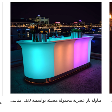
 الخارجية والحفلات والحدائق والفنادق، مصنوعة من لوحة بلاستيكية
طاولة بار عصرية محمولة مضيئة بواسطة LED، مناسبة للمنزل والنادي الرياضي ومقهى ومطعم ونادٍ ليلي وحفلات وتأجير أثاث فعاليات