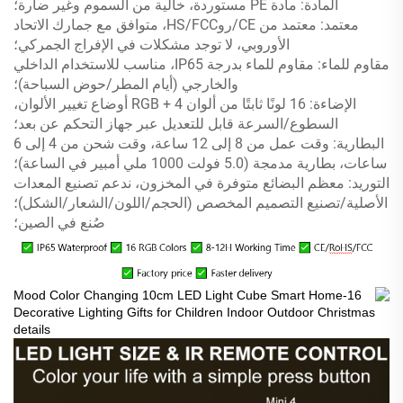
المادة: مادة PE مستوردة، خالية من السموم وغير ضارة؛
معتمد: معتمد من CE/روHS/FCC، متوافق مع جمارك الاتحاد
الأوروبي، لا توجد مشكلات في الإفراج الجمركي؛
مقاوم للماء: مقاوم للماء بدرجة IP65، مناسب للاستخدام الداخلي
والخارجي (أيام المطر/حوض السباحة)؛
الإضاءة: 16 لونًا ثابتًا من ألوان RGB + 4 أوضاع تغيير الألوان،
السطوع/السرعة قابل للتعديل عبر جهاز التحكم عن بعد؛
البطارية: وقت عمل من 8 إلى 12 ساعة، وقت شحن من 4 إلى 6
ساعات، بطارية مدمجة (5.0 فولت 1000 ملي أمبير في الساعة)؛
التوريد: معظم البضائع متوفرة في المخزون، ندعم تصنيع المعدات
الأصلية/تصنيع التصميم المخصص (الحجم/اللون/الشعار/الشكل)؛
صُنع في الصين؛