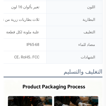
اللون
تغير بألوان 16 لون
البطارية
ثلاث بطاريات زرية من نوع G13
التغليف
علبة ملونة لكل قطعة
مضاد للماء
IP65-68
الشهادات
CE، RoHS، FCC
التغليف والتسليم