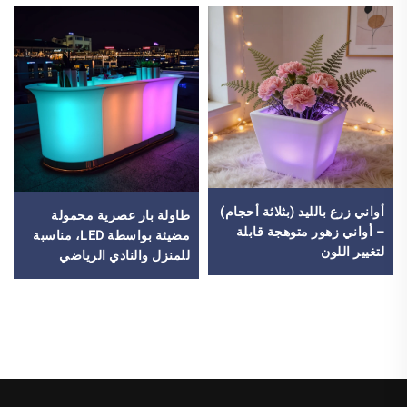
أواني زرع بالليد (بثلاثة أحجام)
طاولة بار عصرية محمولة
– أواني زهور متوهجة قابلة
مضيئة بواسطة LED، مناسبة
لتغيير اللون
للمنزل والنادي الرياضي
ومقهى ومطعم ونادٍ ليلي
وحفلات وتأجير أثاث فعاليات