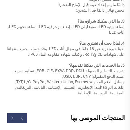
دائمًا ما يتم إعداد عينة قبل الإنتاج الضخم؛ 
فحص نهائي دائمًا قبل الشحن؛ 
3. ما الذي يمكنك شراؤه منا؟ 
إضاءة بيئية LED، ضوء ليلي LED، إضاءة زخرفية LED، إضاءة تخييم LED، 
أثاث LED 
4. لماذا يجب أن تشتري منا؟ 
لدينا خبرة تزيد عن 18 عامًا في مجال أثاث LED. وقد حصلت جميع منتجاتنا 
على شهادات CE وRoHS، وكذلك شهادة مقاومة الماء IP65. 
5. ما الخدمات التي يمكننا تقديمها؟ 
شروط التسليم المقبولة: FOB، CIF، EXW، DDP، DDU، تسليم سريع؛   
عملة الدفع المقبولة: USD، EUR، CNY؛   
وسائل الدفع المقبولة: T/T, L/C, PayPal, Western Union, Escrow; 
اللغات الم habيلة: الإنجليزية، الصينية، الإسبانية، اليابانية، البرتغالية، 
الفرنسية، الروسية، الإيطالية 
المنتجات الموصى بها