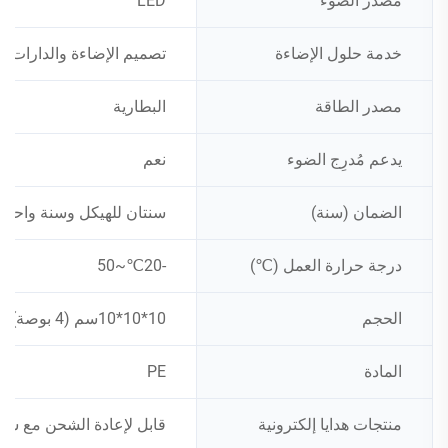
مصدر الضوء
LED
خدمة حلول الإضاءة
تصميم الإضاءة والدارات
مصدر الطاقة
البطارية
يدعم مُدرِج الضوء
نعم
الضمان (سنة)
سنتان للهيكل وسنة واحدة لن
درجة حرارة العمل (℃)
-20℃~50
الحجم
10*10*10سم (4 بوصة)
المادة
PE
منتجات هدايا إلكترونية
قابل لإعادة الشحن مع شهادة CE و