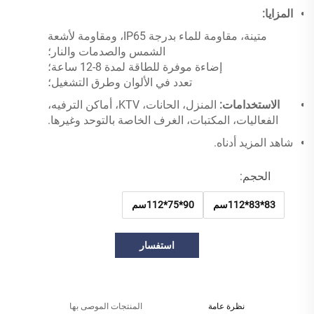
المزايا:
متينة، مقاومة للماء بدرجة IP65، ومقاومة لأشعة
الشمس والصدمات والنار؛
إضاءة موفرة للطاقة لمدة 8-12 ساعة؛
تعدد في الألوان وطرق التشغيل؛
الاستخدامات:
المنزل، الحانات، KTV، أماكن الترفيه،
الفعاليات، المكتبات، الغرف الخاصة بالتوحد وغيرها.
شاهد المزيد أدناه.
الحجم:
83*83*112سم
90*75*112سم
استفسار
نظرة عامة
المنتجات الموصى بها