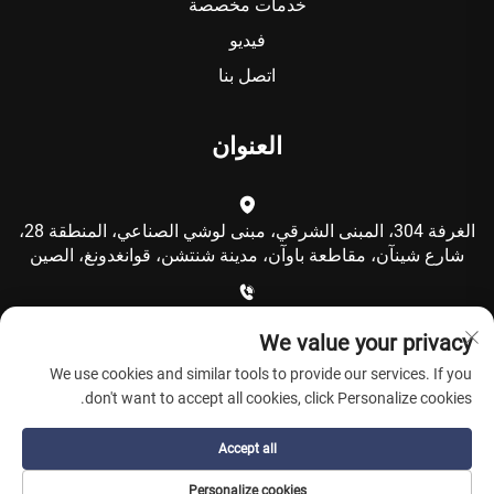
خدمات مخصصة
فيديو
اتصل بنا
العنوان
الغرفة 304، المبنى الشرقي، مبنى لوشي الصناعي، المنطقة 28،
شارع شينآن، مقاطعة باوآن، مدينة شنتشن، قوانغدونغ، الصين
+86-15986792249
We value your privacy
We use cookies and similar tools to provide our services. If you
[email protected]
don't want to accept all cookies, click Personalize cookies.
Accept all
حقوق النشر © شركة شنتشن كولكينغ للتكنولوجيا المحدودة. جميع
Personalize cookies