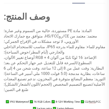
وصف المنتج:
المادة: مادة PE مستوردة، خالية من السموم وغير ضارة؛
معتمد: معتمد من CE/روHS/FCC، متوافق مع جمارك الاتحاد
الأوروبي، لا توجد مشكلات في الإفراج الجمركي؛
مقاوم للماء: مقاوم للماء بدرجة IP65، مناسب للاستخدام الداخلي
والخارجي (أيام المطر/حوض السباحة)؛
الإضاءة: 16 لونًا ثابتًا من ألوان RGB + 4 أوضاع تغيير الألوان،
السطوع/السرعة قابل للتعديل عبر جهاز التحكم عن بعد؛
البطارية: وقت عمل من 8 إلى 12 ساعة، وقت شحن من 4 إلى 6
ساعات، بطارية مدمجة (5.0 فولت 1000 ملي أمبير في الساعة)؛
التوريد: معظم البضائع متوفرة في المخزون، ندعم تصنيع المعدات
الأصلية/تصنيع التصميم المخصص (الحجم/اللون/الشعار/الشكل)؛
صُنع في الصين؛