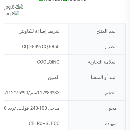
اسم المنتج
شريط إضاءة للكاونتر
الطراز
CQ-F849/CQ-F850
العلامة التجارية
COOLQING
البلد أو المنشأ
الصين
الحجم
83*83*112سم/90*75*112سم
محول
مدخل 100-240 فولت، تردد 50-60 هرتز
شهادة
CE، RoHS، FCC