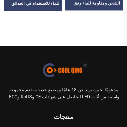
الشحن ومقاومة للماء وفق
للماء للاستخدام في الحدائق
معيار IP65 (20-80 سم) مع
الخارجية، مناسب للفنادق
جهاز تحكم عن بعد
والصالات والقاعات والمراكز
التجارية
مدعومًا بخبرة تزيد عن 18 عامًا ومصنع حديث، نقدم مجموعة
واسعة من أثاث LED الحاصل على شهادات CE وRoHS وFCC.
منتجات