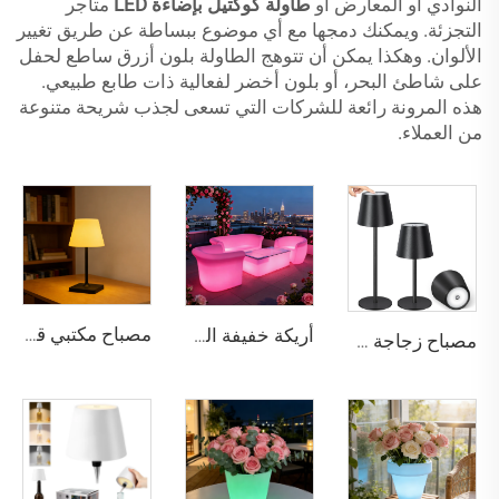
النوادي أو المعارض أو
طاولة كوكتيل بإضاءة LED
متاجر
التجزئة. ويمكنك دمجها مع أي موضوع ببساطة عن طريق تغيير
الألوان. وهكذا يمكن أن تتوهج الطاولة بلون أزرق ساطع لحفل
على شاطئ البحر، أو بلون أخضر لفعالية ذات طابع طبيعي.
هذه المرونة رائعة للشركات التي تسعى لجذب شريحة متنوعة
من العملاء.
مصباح مكتبي قابل لإعادة الشحن باللمس ثنائي الألوان بدون تدرجات إضاءة
أريكة خفيفة الوزن مقاومة للماء وقابلة لإعادة الشحن بالليد مناسبة للبار والأنشطة الخارجية
مصباح زجاجة لاسلكي متعدد الألوان مع تعتيم على ثلاث مستويات، وتثبيت ثلاثي المستويات