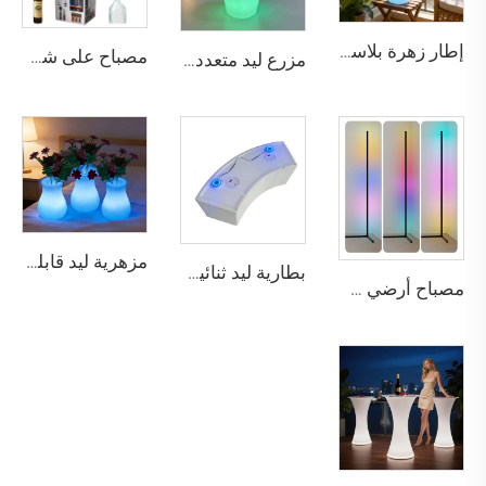
إطار زهرة بلاستيكي خفيف الوزن قابل لإعادة الشحن ومتوهج بالليد مع تغيير الألوان
مصباح على شكل زجاجة قابل للشحن عبر منفذ USB مع إضاءة تعمل باللمس وقابلة للتغميق بثلاثة ألوان مناسبة لمختلف المشاهد
مزرع ليد متعدد الألوان قابل لإعادة الشحن - إطارات زهرية مضيئة مقاومة للماء للديكور الخارجي، مناسبة للبار والساحة والحفلات
مزهرية ليد قابلة لإعادة الشحن وإلى التعتيم عن بعد، مناسبة للنوم والغرفة المعيشة والشقة والفندق والفيلا والبار وديكور الاستقبال
بطارية ليد ثنائية النواة للإضاءة في أثاث البار وديكور الحفلات
مصباح أرضي LED زاوي ذكي متعدد الألوان (RGB) مع تحكم صوتي وبواسطة الموسيقى لتزيين المنزل أو ألعاب الفيديو