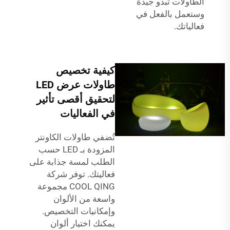
الطاولات تبدو جيدة
وستعمل بالفعل في
فعالياتك.
كيفية تخصيص
طاولات عرض LED
لتحقيق أقصى تأثير
في الفعاليات
تُضفي طاولات الكاونتر
المزودة بـ LED حسب
الطلب لمسة جذابة على
فعاليتك. توفر شركة
COOL QING مجموعة
واسعة من الألوان
وإمكانيات التخصيص.
يمكنك اختيار ألوان