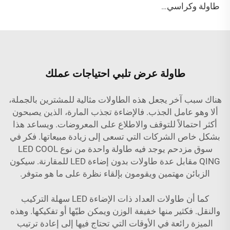
طاولة وكراسي بار خارجية عصرية مضيئة وصديقة للبيئة ومقاومة للماء مع إضاءة LED، مناسبة للحفلات والمناسبات
طاولة عرض تلبي احتياجات عملك
هناك سبب آخر يجعل هذه الطاولات مثالية للمشترين بالجملة،
ألا وهو عامل الجذب. فالإضاءة تجذب المارة، الذين يصبحون
أكثر احتمالاً للتوقف والاطلاع على المعروضات. ويساعد هذا
بشكل خاص الشركات التي تسعى إلى زيادة مبيعاتها. فكر في
سوق مزدحم يوجد فيه طاولة واحدة من نوع LED COOL
QING مقابل عدة طاولات بدون إضاءة LED للمقارنة. سيكون
الزبائن مهتمين ويقومون بإلقاء نظرة على ما هو متوفر.
كما أن طاولات العداد ذات الإضاءة LED سهلة التركيب
والنقل. فكثير منها خفيفة الوزن ويمكن طيّها أو تفكيكها. وهذه
الميزة رائعة في الأوقات التي تحتاج فيها إلى إعادة ترتيب