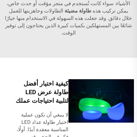
الأشياء. سواء كانت تُستخدم في متجر مؤقت أو حدث خاص،
يمكن تركيب هذه
طاولة مضيئة
الطاولات وجاهزيتها للعمل
خلال دقائق. وقد جعلت هذه السهولة في الاستخدام منها خيارًا
شائعًا بين المستهلكين بكميات كبيرة الذين يحتاجون إلى توفير
الوقت.
كيفية اختيار أفضل
طاولة عرض LED
لتلبية احتياجات عملك
لا ينبغي أن تكون عملية
اختيار طاولة عداد LED
المناسبة معقدة أبدًا. أولًا،
فكر في الحجم. قِس