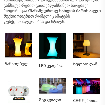
განსაკუთრებით გაითვალისწინეთ საღებავი,
როგორიცაა
Თანამედროვე სახლის ბარის ავეჯი
შუქდიოდებით
რომელიც ამატებს
ფუნქციონალურობას და სტილს.
Განათებული თანამედროვე გარემოსდაცვითი წყალგამძლე გარე სადილის და ადგილის ავეჯი LED მაგიდით და ადგილებით დაბადების დღის და ღონისძიებისთვის
Ხელით დამუშავებადი ორმაგი ფერის უწყვეტი შემუშავების მქონე მაგიდის ლამპა
LED კვადრატული კუთხის საფენი
Შეცვლადი ფერის შიდა/გარე ლოუნჯის ავეჯი LED-ით განათებული დივანი და საფენის მაგიდა
CE-ს სერთიფიცირებული მორგებული სიგრძის LED ბარის ნათურა ოფისისა და შეხვედრების ოთახის სამუშაო სადგამისთვის, ენერგოეფექტური და წყალგამძლე (IP65) დისტანციური მართვით