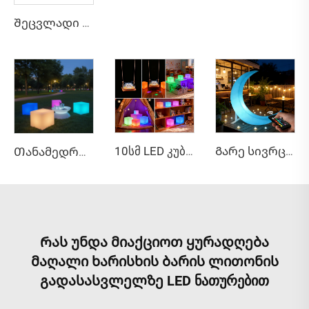
Შეცვლადი 117მმ სპოტის მონაცემების LED აკუმულატორი კოქტეილის ლეიზერული ბარის ავეჯისთვის
Გარე სივრცის მკვეთრად მომვლავე ურკვევლი LED მთის სკამი
10სმ LED კუბის ნათები წყალგამძლებელი PE პლასტიკის მოსასხენი მედეგი სტილური მდგრადი განათება ბაღისთვის IP65 რეიტინგი
Თანამედროვე LED კუბის ფორმის ჩარჩო ღია ცის ქვეშ მდებარე ბარისთვის, სასტუმროებისთვის და სადილის სადილის ოთახისთვის, ღია ცის ქვეშ გამოყენებადი ნათებული PE პლასტმასის ავეჯი, LED კუბის ფორმის სინათლე
Რას უნდა მიაქციოთ ყურადღება
მაღალი ხარისხის ბარის ლითონის
გადასასვლელზე LED ნათურებით