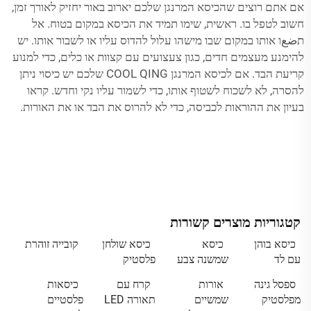
אם אתם רוצים שהכיסא המרנגן שלכם יארוב באור יחזיק לאורך זמן,
חשוב לטפל בו. ראשית, שימו תמיד את הכיסא במקום בטוח. אל
תضعו אותו במקום שבו מישהו עלול להדוס עליו או לשבור אותו. יש
להימנע מעצמים חדים, כגון צעצועים עם קצוות או כלים, כדי למנוע
קריעת הבד. אם לכיסא המרנגן COOL QING שלכם יש כיסוי ניתן
להסרה, לא לשכוח לשטוף אותו, כדי לשמור עליו נקי וחדש. קראו
בעיון את ההוראות לכביסה, כדי לא להרוס את הבד או את האורות.
קטגוריות מוצרים קשורות
כיסא בוהן
כיסא
כיסא שולחן
קובייה זוהרת
עם לד
שמשנה צבע
פלסטיק
ספסל גינה
אורות
קרח עם
כיסאות
מפלסטיק
שמשיים
תאורה LED
פלסטיים