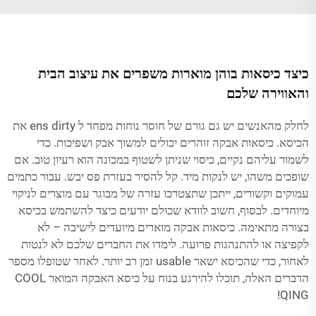
כיצד כיסאות בוהן מוארות משפרים את עיצוב הבית
והאווירה שלכם
לחלק מהאנשים יש גם גורם של חוסר נוחות מפחד ל ens dirty את
הכיסא. כיסאות אבקה זוהרים יכולים למשוך אבק ושפיכות. כדי
לשמור עליהם נקיים, כיסוי שניתן לשטוף במכונה הוא רעיון טוב. אם
שופכים משהו, יש לנקות מיד. קל להסיר בעזרת פס יבש. עבור כתמים
עמוקים וקשורים, ייתכן שתצטרכו עזרה של מבוגר עם מוצרים לניקוי
מיוחדים. לבסוף, חשוב לוודא שכולם יודעים כיצד להשתמש בכיסא
בצורה מתאימה. כיסאות אבקה מוארים מיועדים לישיבה – לא
לקפיצה או להתנהגות פרועה. לימדו את החברים שלכם לא לנטות
לאחור, כדי שהכיסא ישאר usable זמן רב יותר. לאחר שטופלו מספר
הדברים האלה, תוכלו להירגע בנוח על כיסא האבקה המואר COOL
QING!