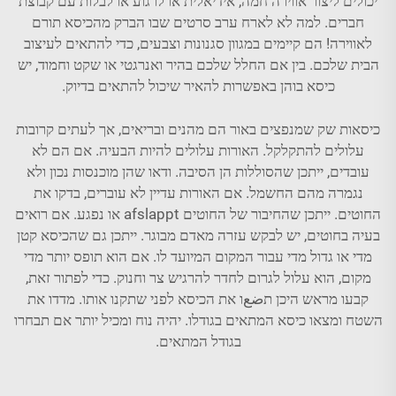
יכולים ליצור אווירה חמה, אידיאלית או לרגוע או לבלות עם קבוצת
חברים. למה לא לארח ערב סרטים שבו הברק מהכיסא תורם
לאווירה! הם קיימים במגוון סגנונות וצבעים, כדי להתאים לעיצוב
הבית שלכם. בין אם החלל שלכם בהיר ואנרגטי או שקט וחמוד, יש
כיסא בוהן באפשרות להאיר שיכול להתאים בדיוק.
כיסאות שק שמנפצים באור הם מהנים ובריאים, אך לעתים קרובות
עלולים להתקלקל. האורות עלולים להיות הבעיה. אם הם לא
עובדים, ייתכן שהסוללות הן הסיבה. ודאו שהן מוכנסות נכון ולא
נגמרה מהם החשמל. אם האורות עדיין לא עוברים, בדקו את
החוטים. ייתכן שהחיבור של החוטים afslappt או נפגע. אם רואים
בעיה בחוטים, יש לבקש עזרה מאדם מבוגר. ייתכן גם שהכיסא קטן
מדי או גדול מדי עבור המקום המיועד לו. אם הוא תופס יותר מדי
מקום, הוא עלול לגרום לחדר להרגיש צר וחנוק. כדי לפתור זאת,
קבעו מראש היכן תضعו את הכיסא לפני שתקנו אותו. מדדו את
השטח ומצאו כיסא המתאים בגודלו. יהיה נוח ומכיל יותר אם תבחרו
בגודל המתאים.