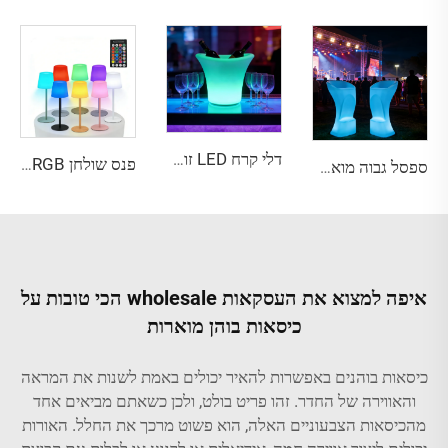
דלי קרח LED זורח לדיסקוטק וברים
פנס שולחן RGB חכם עם תאורה אמביאנטית צבעונית ופקד מרוחק עם טיימר
ספסל גבוה מואר ב-LED, ייחודי למסיבות וברים
איפה למצוא את העסקאות wholesale הכי טובות על
כיסאות בוהן מוארות
כיסאות בוהנים באפשרות להאיר יכולים באמת לשנות את המראה
והאווירה של החדר. זהו פריט בולט, ולכן כשאתם מביאים אחד
מהכיסאות הצבעוניים האלה, הוא פשוט מרכך את החלל. האורות