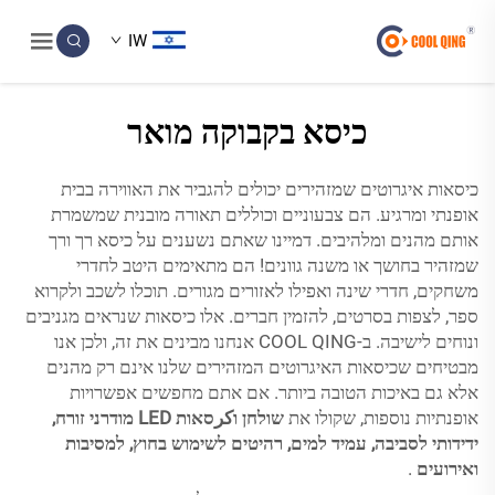
IW
כיסא בקבוקה מואר
כיסאות איגרוטים שמזהירים יכולים להגביר את האווירה בבית
אופנתי ומרגיע. הם צבעוניים וכוללים תאורה מובנית שמשמרת
אותם מהנים ומלהיבים. דמיינו שאתם נשענים על כיסא רך ורך
שמזהיר בחושך או משנה גוונים! הם מתאימים היטב לחדרי
משחקים, חדרי שינה ואפילו לאזורים מגורים. תוכלו לשכב ולקרוא
ספר, לצפות בסרטים, להזמין חברים. אלו כיסאות שנראים מגניבים
ונוחים לישיבה. ב-COOL QING אנחנו מבינים את זה, ולכן אנו
מבטיחים שכיסאות האיגרוטים המזהירים שלנו אינם רק מהנים
אלא גם באיכות הטובה ביותר. אם אתם מחפשים אפשרויות
אופנתיות נוספות, שקולו את
שולחן וكرסאות LED מודרני זורח,
ידידותי לסביבה, עמיד למים, רהיטים לשימוש בחוץ, למסיבות
ואירועים
.