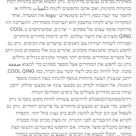
מאתרות בכיסים נצנצים מדהימים. ניתן למצוא אותם בחנויות רבות
ובחנויות מקוונות, ואם אתם מחפשים לקנות בكميات גדולות או
לחסוך עוד קצת כסף, דילים סיטונאיים י logu את המטרה. אחד
המקורות שיש לקחת בחשבון הוא תערוכות מסחריות. התערוכה הזו
מרתקת אוסף עצום של ספקים – יצרנים, שמשתתפים ב-COOL
QING ומציגים את היצור שלהם. לרוב קיימות מחירים מיוחדים
וסבירות לשוחח ישירות עם האנשים שיוצרים את הכיסים. ניתן גם
לחפש בשוקי סיטונאות מקוונים. אתרים כגון אלו מספקים מגוון רחב
של מוצרים במחירים נמוכים יותר מאחר שקונים בגדלים גדולים.
ניתן גם לחפש את המחירים אצל מספר ספקים כדי למצוא صفقة
טובה. יכול להיות גם טוב ליצור קשר עם חברה, כמו COOL QING.
ייתכן שנעניק הצעה מיוחדת בנוסף להנחה בעת הזמנת מספר
הזמנות. אל תשכחו לבדוק גם מבצעי עונה או מבצעי סילוק. ייתכן
שיהיו בהם מחירים מעולים על כיסים חמודים! חנויות
רידס/מאקסי/קמפבלס לרהיטים עשויות להיות מקום נוסף בו ניתן
לחפש. מדי פעם יש מבצעים מיוחדים על פריטים ייחודיים. ניתן גם
לשאול אם הם יכולים להשיג לכם כיס נצנץ בזול יותר. הקפידו
לקרוא את ההסברים לפני הקנייה. זה מצוין מכיוון שזה מבטיח
שאתם מקבלים מוצר איכותי. אם תחפשו באינטרנט ותעשו קצת
מחקר… תוכלו למצוא את הכיסים הנצנצים המושלמים במחיר