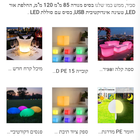
סביר, ממש כמו שלנו
בסיס מנורה 85 מ"מ 120 מ"מ, החלפת אור
LED, טעינה אינדוקטיבית USB, בסיס עם סוללת LED
.
מיכל קרח חדש עם LED, דלי קרח שמנוחל, מחזיק בקבוקי בירה ומשמר את המשקה קר
ספה קלה וзвירה LED עם טעינה,ทนماء למים, לסלון ולשימוש בחוץ
קובייה LED PE 15 ס"מ עם תאורה RGB IP65, ניתן לטעינה ופנס עם שלט רחוק
חומר PE מדרגת מזון, עמידה לפיצוץ, אנטישבר, עיוורון דו-ממדי 40 ס"מ כדור LED | אורות אמביאנטליים לבטיחות שעשועים של ילדים
ספק ציוד תיבת חושים LED קוביית 15 ס"מ IP65 16 צבעים RGB, רהיטי אירועים, שולחן טעינה
פנסים דקורטיביים ליום הולדת יסוע - אבני PE משנות צבע, IP65 impermeable, אורות מוזיקה, טבלת LED נדנדה