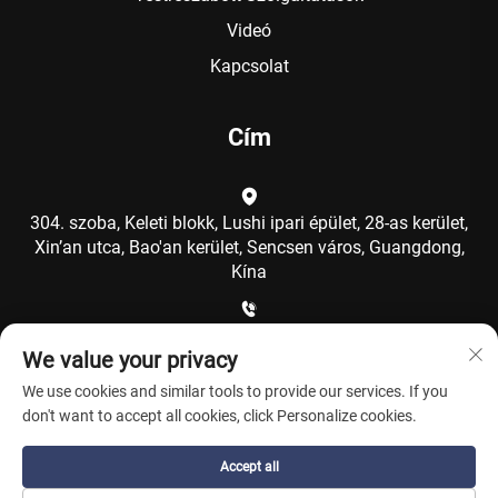
Videó
Kapcsolat
Cím
304. szoba, Keleti blokk, Lushi ipari épület, 28-as kerület,
Xin’an utca, Bao'an kerület, Sencsen város, Guangdong,
Kína
+86-15986792249
We value your privacy
We use cookies and similar tools to provide our services. If you
[email protected]
don't want to accept all cookies, click Personalize cookies.
Accept all
Szerzői jog © Shenzhen Coolqing Technology Co., Ltd. Minden