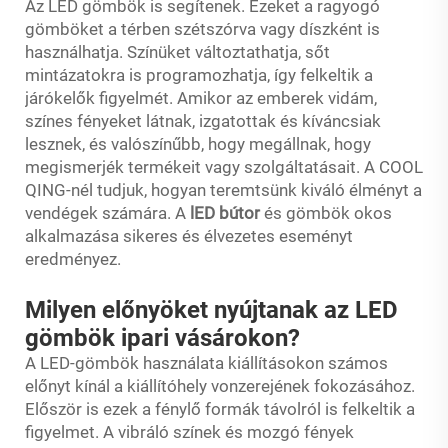
Az LED gömbök is segítenek. Ezeket a ragyogó
gömböket a térben szétszórva vagy díszként is
használhatja. Színüket változtathatja, sőt
mintázatokra is programozhatja, így felkeltik a
járókelők figyelmét. Amikor az emberek vidám,
színes fényeket látnak, izgatottak és kíváncsiak
lesznek, és valószínűbb, hogy megállnak, hogy
megismerjék termékeit vagy szolgáltatásait. A COOL
QING-nél tudjuk, hogyan teremtsünk kiváló élményt a
vendégek számára. A
lED bútor
és gömbök okos
alkalmazása sikeres és élvezetes eseményt
eredményez.
Milyen előnyöket nyújtanak az LED
gömbök ipari vásárokon?
A LED-gömbök használata kiállításokon számos
előnyt kínál a kiállítóhely vonzerejének fokozásához.
Először is ezek a fénylő formák távolról is felkeltik a
figyelmet. A vibráló színek és mozgó fények