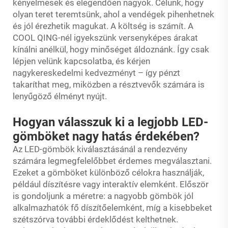
kényelmesek és elegendően nagyok. Célunk, hogy
olyan teret teremtsünk, ahol a vendégek pihenhetnek
és jól érezhetik magukat. A költség is számít. A
COOL QING-nél igyekszünk versenyképes árakat
kínálni anélkül, hogy minőséget áldoznánk. Így csak
lépjen velünk kapcsolatba, és kérjen
nagykereskedelmi kedvezményt – így pénzt
takaríthat meg, miközben a résztvevők számára is
lenyűgöző élményt nyújt.
Hogyan válasszuk ki a legjobb LED-
gömböket nagy hatás érdekében?
Az LED-gömbök kiválasztásánál a rendezvény
számára legmegfelelőbbet érdemes megválasztani.
Ezeket a gömböket különböző célokra használják,
például díszítésre vagy interaktív elemként. Először
is gondoljunk a méretre: a nagyobb gömbök jól
alkalmazhatók fő díszítőelemként, míg a kisebbeket
szétszórva további érdeklődést kelthetnek.