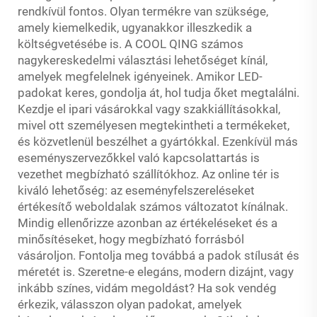
rendkívül fontos. Olyan termékre van szüksége,
amely kiemelkedik, ugyanakkor illeszkedik a
költségvetésébe is. A COOL QING számos
nagykereskedelmi választási lehetőséget kínál,
amelyek megfelelnek igényeinek. Amikor LED-
padokat keres, gondolja át, hol tudja őket megtalálni.
Kezdje el ipari vásárokkal vagy szakkiállításokkal,
mivel ott személyesen megtekintheti a termékeket,
és közvetlenül beszélhet a gyártókkal. Ezenkívül más
eseményszervezőkkel való kapcsolattartás is
vezethet megbízható szállítókhoz. Az online tér is
kiváló lehetőség: az eseményfelszereléseket
értékesítő weboldalak számos változatot kínálnak.
Mindig ellenőrizze azonban az értékeléseket és a
minősítéseket, hogy megbízható forrásból
vásároljon. Fontolja meg továbbá a padok stílusát és
méretét is. Szeretne-e elegáns, modern dizájnt, vagy
inkább színes, vidám megoldást? Ha sok vendég
érkezik, válasszon olyan padokat, amelyek