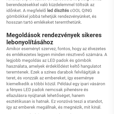
berendezésekkel való küzdelemmel töltsük az
időnket. A megfelelő
led díszítés
cOOL QING
gömbökkel jobbá tehetjük rendezvényünket, és
hosszan tartó emlékeket teremthetünk.
Megoldások rendezvények sikeres
lebonyolításához
Amikor eseményt szervez, fontos, hogy az élvezetes
és emlékezetes legyen minden résztvevő számára. A
legjobb megoldás az LED padok és gömbök
használata, amelyek érdeklődést keltő hangulatot
teremtenek. Ezek a színes darabok felvilágítják a
teret, és vonzzák az embereket, így eseménye
kiemelkedik a többi közül. Például egy ipari vásáron
a fényes LED padok nemcsak pihenésre és
ellazulásra nyújtanak lehetőséget, hanem
esztétikusan is hatnak. Ez vonzóvá teszi a standot,
így az emberek megállnak, és megnézik, mit kínál.