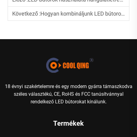
Következő :
Hogyan kombináljunk LED bútorokat hagyományos díszítéssel
18 évnyi szakértelemre és egy modern gyárra támaszkodva
széles választékú, CE, RoHS és FCC tanúsítvánnyal
rendelkező LED bútorokat kínálunk.
Termékek