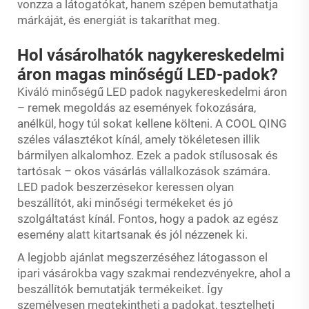
vonzza a látogatókat, hanem szépen bemutathatja
márkáját, és energiát is takaríthat meg.
Hol vásárolhatók nagykereskedelmi
áron magas minőségű LED-padok?
Kiváló minőségű LED padok nagykereskedelmi áron
– remek megoldás az események fokozására,
anélkül, hogy túl sokat kellene költeni. A COOL QING
széles választékot kínál, amely tökéletesen illik
bármilyen alkalomhoz. Ezek a padok stílusosak és
tartósak – okos vásárlás vállalkozások számára.
LED padok beszerzésekor keressen olyan
beszállítót, aki minőségi termékeket és jó
szolgáltatást kínál. Fontos, hogy a padok az egész
esemény alatt kitartsanak és jól nézzenek ki.
A legjobb ajánlat megszerzéséhez látogasson el
ipari vásárokba vagy szakmai rendezvényekre, ahol a
beszállítók bemutatják termékeiket. Így
személyesen megtekintheti a padokat, tesztelheti