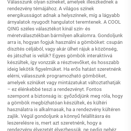
Válasszunk olyan színeket, amelyek illeszkednek a
rendezvény témájához. A világos színek
energikusságot adnak a helyszínnek, míg a lágyabb
árnyalatok nyugodt hangulatot teremtenek. A COOL
QING széles választékot kínál szín- és
méretválasztékban bármilyen alkalomra. Gondoljunk
arra is, hogyan fogjuk használni a gömböket: csupán
díszítés céljából, vagy akár ülhet rájuk a közönség,
és játszhat is velük? Egyes gömbök interaktívvá
készültek, így vonzzák a résztvevőket, és hosszabb
ideig lekötik figyelmüket. Ha erős hatást szeretnénk
elérni, válasszunk programozható gömböket,
amelyek színüket vagy mintázatukat változtathatják
– ez élénkebbé teszi a rendezvényt. Fontos
szempont a biztonság is: győződjünk meg róla, hogy
a gömbök megbízhatóan készültek, és kültéri
használatra is alkalmasak, ha a rendezvény kültéren
zajlik. Végül gondoljunk a könnyű felállításra és
leszerelésre is, mert azt szeretnénk, hogy a
rendezvény élvezetét élvezhessük, ne pedig nehéz