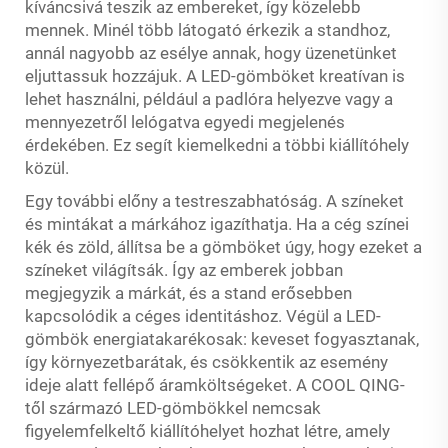
kíváncsivá teszik az embereket, így közelebb
mennek. Minél több látogató érkezik a standhoz,
annál nagyobb az esélye annak, hogy üzenetünket
eljuttassuk hozzájuk. A LED-gömböket kreatívan is
lehet használni, például a padlóra helyezve vagy a
mennyezetről lelógatva egyedi megjelenés
érdekében. Ez segít kiemelkedni a többi kiállítóhely
közül.
Egy további előny a testreszabhatóság. A színeket
és mintákat a márkához igazíthatja. Ha a cég színei
kék és zöld, állítsa be a gömböket úgy, hogy ezeket a
színeket világítsák. Így az emberek jobban
megjegyzik a márkát, és a stand erősebben
kapcsolódik a céges identitáshoz. Végül a LED-
gömbök energiatakarékosak: keveset fogyasztanak,
így környezetbarátak, és csökkentik az esemény
ideje alatt fellépő áramköltségeket. A COOL QING-
től származó LED-gömbökkel nemcsak
figyelemfelkeltő kiállítóhelyet hozhat létre, amely