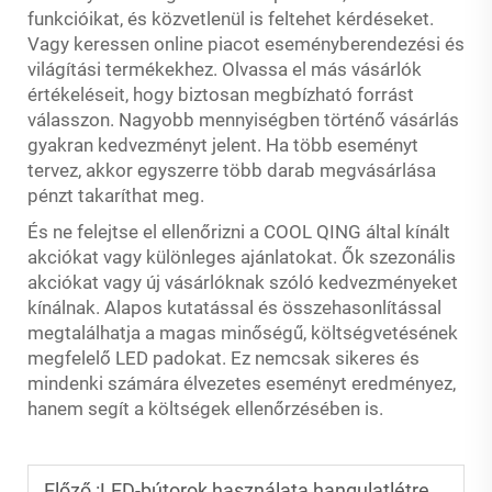
funkcióikat, és közvetlenül is feltehet kérdéseket.
Vagy keressen online piacot eseményberendezési és
világítási termékekhez. Olvassa el más vásárlók
értékeléseit, hogy biztosan megbízható forrást
válasszon. Nagyobb mennyiségben történő vásárlás
gyakran kedvezményt jelent. Ha több eseményt
tervez, akkor egyszerre több darab megvásárlása
pénzt takaríthat meg.
És ne felejtse el ellenőrizni a COOL QING által kínált
akciókat vagy különleges ajánlatokat. Ők szezonális
akciókat vagy új vásárlóknak szóló kedvezményeket
kínálnak. Alapos kutatással és összehasonlítással
megtalálhatja a magas minőségű, költségvetésének
megfelelő LED padokat. Ez nemcsak sikeres és
mindenki számára élvezetes eseményt eredményez,
hanem segít a költségek ellenőrzésében is.
Előző :
LED-bútorok használata hangulatlétrehozáshoz fesztiválokon