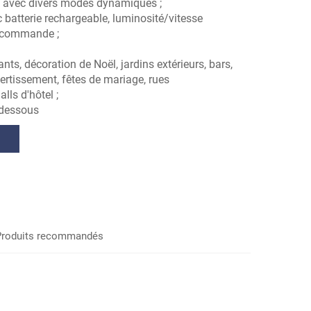
 avec divers modes dynamiques ;
batterie rechargeable, luminosité/vitesse
lécommande ;
ts, décoration de Noël, jardins extérieurs, bars,
vertissement, fêtes de mariage, rues
lls d'hôtel ;
i-dessous
s
Produits recommandés