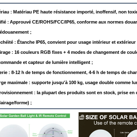
riau : Matériau PE haute résistance importé, inoffensif, non toxiq
ifié : Approuvé CE/ROHS/FCC/IP65, conforme aux normes douan
dédouanement ;
chéité : Étanche IP65, convient pour usage intérieur et extérieur (
irage : 16 couleurs RGB fixes + 4 modes de changement de couleu
commande et capteur de lumière intelligent ;
erie : 8-12 h de temps de fonctionnement, 4-6 h de temps de char
ge maximale : supporte jusqu'à 100 kg, usage double comme lumiè
ovisionnement : la plupart des produits sont en stock, prise e
lairage/forme) ;