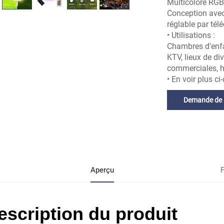
Multicolore RGB
Conception avec 
réglable par té
• Utilisations :
Chambres d'enfan
KTV, lieux de di
commerciales, ha
• En voir plus c
Demande de
renseignement
Aperçu
escription du produit