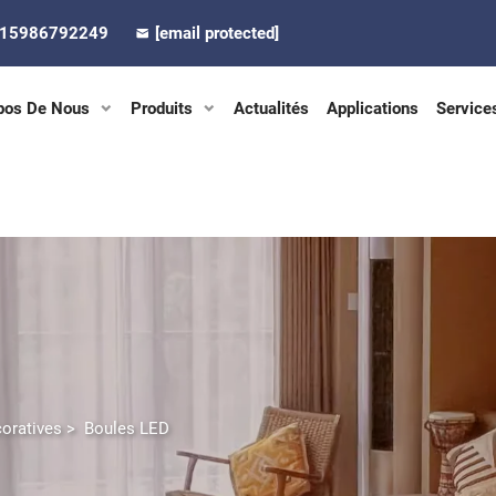
-15986792249
[email protected]
pos De Nous
Produits
Actualités
Applications
Service
oratives
>
Boules LED