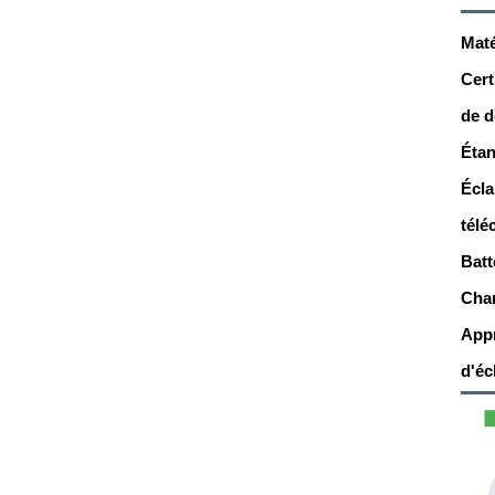
Maté
Cert
de 
Étan
Écla
télé
Batt
Char
Appr
d'éc