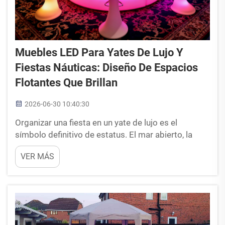
Muebles LED Para Yates De Lujo Y
Fiestas Náuticas: Diseño De Espacios
Flotantes Que Brillan
2026-06-30 10:40:30
Organizar una fiesta en un yate de lujo es el
símbolo definitivo de estatus. El mar abierto, la
brisa marina y la exclusividad de una embarcación
VER MÁS
privada crean una experiencia que ningún recinto
terrestre puede igualar. Sin embargo, equipar un
yate para una fiesta de alto nivel es...