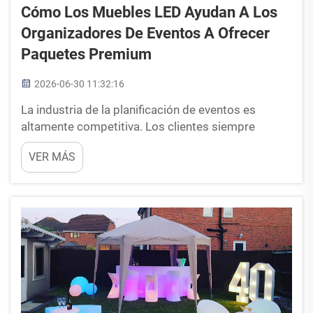
Cómo Los Muebles LED Ayudan A Los
Organizadores De Eventos A Ofrecer
Paquetes Premium
2026-06-30 11:32:16
La industria de la planificación de eventos es
altamente competitiva. Los clientes siempre
buscan la mejor experiencia posible al menor
VER MÁS
precio posible. Cuando presenta una propuesta, el
cliente casi siempre intentará negociar una
reducción del presupuesto. Si desea...