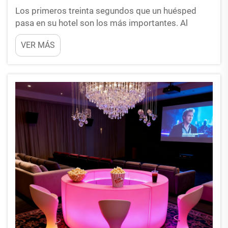
Los primeros treinta segundos que un huésped
pasa en su hotel son los más importantes. Al
cruzar las puertas principales, evalúa de inmediato
VER MÁS
la calidad, la limpieza y el ambiente de su
establecimiento. Si su vestíbulo parece oscuro,
anticuado o vacío...