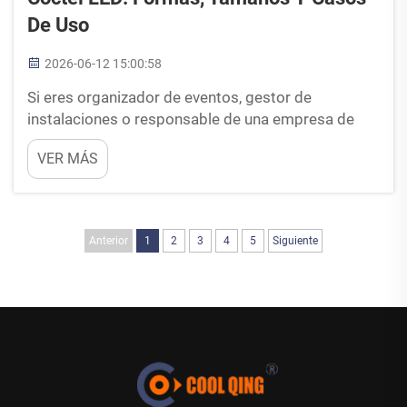
De Uso
2026-06-12 15:00:58
Si eres organizador de eventos, gestor de
instalaciones o responsable de una empresa de
alquiler, ya sabes que las mesas de cóctel son los
VER MÁS
caballos de batalla de la industria de la hostelería.
Ofrecen a los invitados un lugar donde reunirse,
dejar sus bebidas y socializar sin ocupar ...
Anterior
1
2
3
4
5
Siguiente