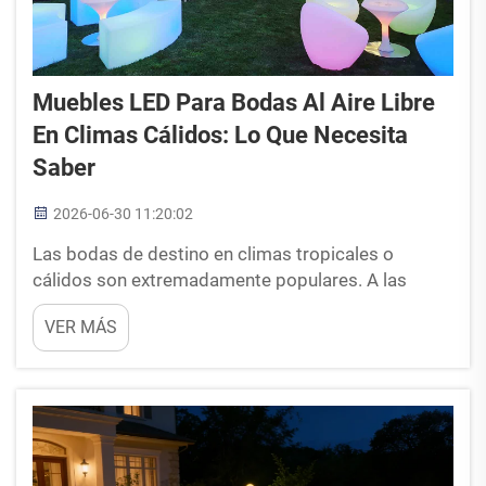
Muebles LED Para Bodas Al Aire Libre
En Climas Cálidos: Lo Que Necesita
Saber
2026-06-30 11:20:02
Las bodas de destino en climas tropicales o
cálidos son extremadamente populares. A las
parejas les encanta la idea de casarse en una playa
VER MÁS
bañada por el sol, en un exuberante césped de
resort o en una finca histórica en pleno verano.
Pero para los planificadores de eventos y las
empresas de alquiler...