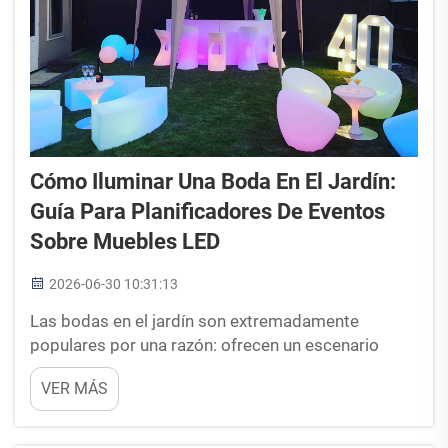
Cómo Iluminar Una Boda En El Jardín:
Guía Para Planificadores De Eventos
Sobre Muebles LED
2026-06-30 10:31:13
Las bodas en el jardín son extremadamente
populares por una razón: ofrecen un escenario
natural y romántico que resulta bellamente
VER MÁS
espontáneo durante el día. Pero como planificador
de eventos, usted sabe que el verdadero desafío
comienza cuando se pone el sol. Un jardín por la