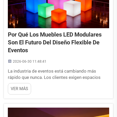
Por Qué Los Muebles LED Modulares
Son El Futuro Del Diseño Flexible De
Eventos
2026-06-30 11:48:41
La industria de eventos está cambiando más
rápido que nunca. Los clientes exigen espacios
altamente personalizados y dinámicos, y esperan
VER MÁS
que los recintos se adapten instantáneamente a
sus necesidades específicas. Si usted es
propietario de un espacio para eventos o gestiona
una empresa de alquiler, comprar muebles fijos de
un solo uso...