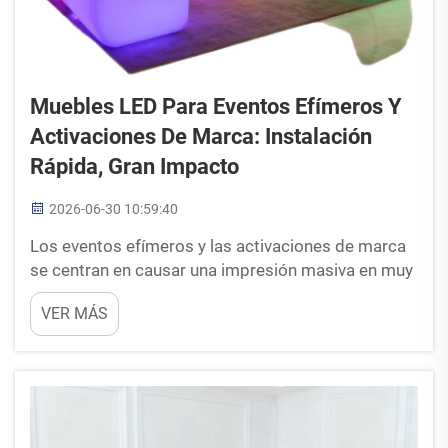
Muebles LED Para Eventos Efímeros Y
Activaciones De Marca: Instalación
Rápida, Gran Impacto
2026-06-30 10:59:40
Los eventos efímeros y las activaciones de marca
se centran en causar una impresión masiva en muy
poco tiempo. Es posible que solo disponga del
VER MÁS
espacio durante un fin de semana, o incluso solo
unas pocas horas. El objetivo es crear una
experiencia inmersiva y fotogénica que detenga a
los transeúntes...