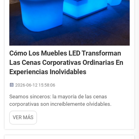
Cómo Los Muebles LED Transforman
Las Cenas Corporativas Ordinarias En
Experiencias Inolvidables
2026-06-12 15:58:06
Seamos sinceros: la mayoría de las cenas
corporativas son increíblemente olvidables.
Entrarás en un salón de banquetes de hotel,
VER MÁS
encontrarás tu asiento asignado en una mesa
redonda cubierta con un mantel blanco, escucharás
algunos discursos y te irás a casa. La iluminación