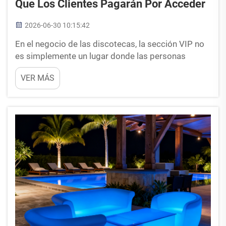
Que Los Clientes Pagarán Por Acceder
2026-06-30 10:15:42
En el negocio de las discotecas, la sección VIP no
es simplemente un lugar donde las personas
pueden sentarse. Es un centro de ingresos
VER MÁS
independiente. Cuando se diseña correctamente,
los clientes están más que dispuestos a pagar una
tarifa premium solo por estar dentro de ella. Pero
aquí está el detalle: usted puede...