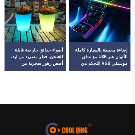
إضاءة محيطة بالسيارة كاملة
أضواء حدائق خارجية قابلة
الألوان عبر USB مع تدفق
للشحن، فطر مضيء من ليد،
موسيقي RGB التحكم من
أصص زهور سحرية من
خلال تطبيق إضاءة داخلية
البلاستيك متوهجة بالألوان
متناغمة مع الموسيقى
RGB، أواني نباتات