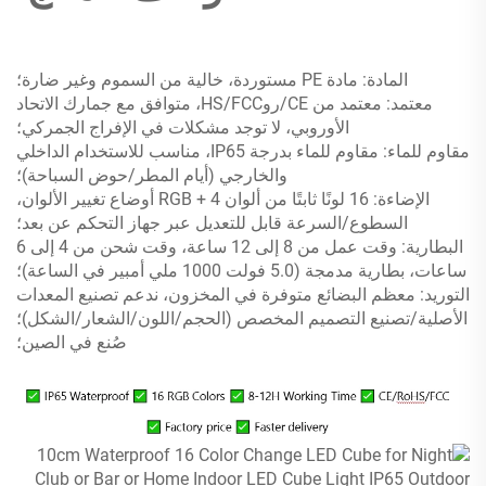
المادة: مادة PE مستوردة، خالية من السموم وغير ضارة؛
معتمد: معتمد من CE/روHS/FCC، متوافق مع جمارك الاتحاد
الأوروبي، لا توجد مشكلات في الإفراج الجمركي؛
مقاوم للماء: مقاوم للماء بدرجة IP65، مناسب للاستخدام الداخلي
والخارجي (أيام المطر/حوض السباحة)؛
الإضاءة: 16 لونًا ثابتًا من ألوان RGB + 4 أوضاع تغيير الألوان،
السطوع/السرعة قابل للتعديل عبر جهاز التحكم عن بعد؛
البطارية: وقت عمل من 8 إلى 12 ساعة، وقت شحن من 4 إلى 6
ساعات، بطارية مدمجة (5.0 فولت 1000 ملي أمبير في الساعة)؛
التوريد: معظم البضائع متوفرة في المخزون، ندعم تصنيع المعدات
الأصلية/تصنيع التصميم المخصص (الحجم/اللون/الشعار/الشكل)؛
صُنع في الصين؛