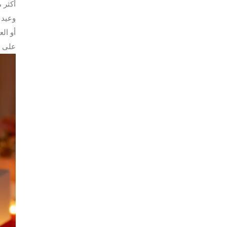
أكثر 
وعيد 
على ش