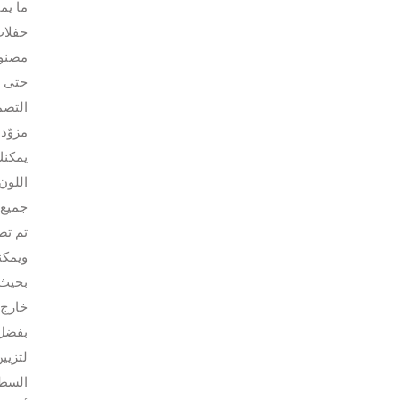
ما يم
حفلات
حتى ب
التصميم المتجمد 
يمكنك
اللون
جميع 
بحيث 
خارج 
لتزيي
السطو