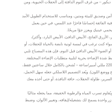
مط ديكور – من غرف النوم الدافئة إلى الحفلات الحيوية، ومن
مد، وهو آمن وصديق للبيئة ومتين، ومناسب للاستخدام الطويل الأمد
ية الفائقة إحساسًا فاخرًا عند اللمس، في حين يعمل
صفر، الأزرق الفاتح، الأبيض الدافئ، الأبيض البارد، وأكثر)،
واء كنت ترغب في لمسة لونية نابضة بالحياة للحفلات، أو
أو الضوء الأبيض الدافئ قبل النوم، فإن هذه المصباح تلبي
ط شدة الإضاءة بحرية لتلبية متطلبات الإضاءة المختلفة.
تم تصميمه بتقنية الشحن عبر منفذ USB، ويتضمن بطارية ليثيوم مدمجة سعة 2200 مللي أمبير/ساعة – تُشحن بالكامل خلال ساعتين فقط،
إلى 12 ساعة (تختلف حسب السطوع ووضع اللون). ويُعد التصميم اللاسلكي جعله سهل الحمل،
سرير، طاولة الحفلات، حافة النافذة، أو حتى أخذه معك
لي والخارجي، ويُقاوم تسرب المياه والرطوبة الخفيفة، مما يجعله مثاليًا
زر واحدة يسمح لك بتشغيله/إيقافه، وتغيير الألوان، وضبط