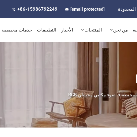
المحدودة
[email protected]
+86-15986792249
ية
من نحن
المنتجات
الأخبار
التطبيقات
خدمات مخصصة
المحيطة
>
ضوء مكتبي محيطي RGB