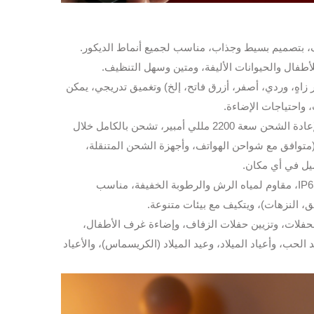
 بتصميم بسيط وجذاب، مناسب لجميع أنماط الديكور.
لتعديل (أحمر زاهٍ، وردي، أصفر، أزرق فاتح، إلخ) وتغميق تدريجي، يمكن
، واحتياجات الإضاءة.
بطارية داخلية قابلة لإعادة الشحن سعة 2200 مللي أمبير، تشحن بالكامل خلال
تين وتدعم استخدامًا مستمرًا لمدة 8 إلى 12 ساعة. يُشحن عبر منفذ USB (متوافق مع شواحن الهواتف، وأجهزة الشحن المتنقلة،
يل في أي مكان.
تصنيف مقاومة الماء IP65، مقاوم لمياه الرش والرطوبة الخفيفة، مناسب
ق، النزهات)، ويتكيف مع بيئات متنوعة.
الحفلات، وتزيين حفلات الزفاف، وإضاءة غرف الأطفال،
لحب، وأعياد الميلاد، وعيد الميلاد (الكريسماس)، والأعياد