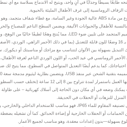
نحه طابعًا بسيطًا وجذابًا في آنٍ واحد، ويتيح له الاندماج بسلاسة مع أي ن
 الزفاف الرومانسية إلى غرف الأطفال المليئة بالحيوية.
مصنوع من مادة ABS عالية الجودة وغير السامة، مع غطاء شفاف متج
النسبة للأطفال والحيوانات الأليفة. ويضمن السطح الناعم للمصباح والحرف
على تليين ضوء LED، مما يُنتج وهجًا لطيفًا خاليًا من الوهج، ويحمي عينيكِ ويعزز جوًا مريحًا.
مزوّد بـ 16 وضعًا للون قابلة للتعديل (بما في ذلك الأحمر الزاهي، الوردي، الأ
 التبديل بسهولة بين الألوان لتتناسب مع مزاجك أو مناسبتك أو ديكورك. س
 الأحمر الرومانسي في عيد الحب، أو اللون الوردي الناعم لغرفة الأطفال، 
احتياجاتك. كما يدعم أيضًا التعديل المتواصل في السطوع، مما يتيح لك ضب
ويمكنها العمل باستمرار لمدة تتراوح بين 8 
يمكنك وضعه في أي مكان دون الحاجة إلى أسلاك كهربائية – على طاولة ال
المنزل للنزهات أو الحفلات في الحديقة.
بفضل تصنيفه المقاوم للماء IP65، فهو مناسب للاستخدام الداخ
ن الحمامات أو الحفلات الخارجية أو إضاءة الحدائق. كما أن تشغيله بضغطة 
ع بسهولة—بدون إعدادات معقدة، وهو مناسب لجميع الأعمار.