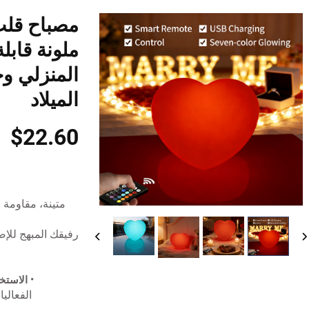
ملونة قابلة
المنزلي وح
الميلاد
$22.60
رفيقك المبهج للإضا
•
الاستخ
الفعالي