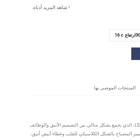
• شاهد المزيد أدناه.
طول 30عرض 30ارتفاع 16ｃ
المنتجات الموصى بها
ارفعي من مستوى مساحتكِ بإضافة جو الرومانسية والدفء مع مصباح القلب LED، الذي يجمع بشكل مثالي بين التصميم الأنيق والوظائف
يز المصباح بالشكل الكلاسيكي للقلب وغطاء أبيض أنيق،