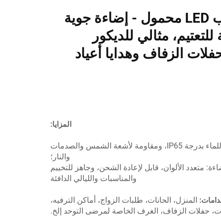
مصباح قلب LED محمول - إضاءة جوية
 للتعتيم، مثالي للديكور
فلات الزفاف وهدايا أعياد
المزايا:
متينة، مقاومة للماء بدرجة IP65، ومقاومة لأشعة الشمس والصدمات
والنار؛
ءة: متعدد الألوان، قابل لإعادة الشحن، وجاهز للتخييم
والمناسبات والليالي الدافئة
المنزل، الحانات، طلبات الزواج، أماكن الترفيه،
دامات:
ات، حفلات الزفاف، الغرف الخاصة لمرضى التوحد إلخ.