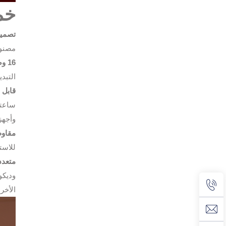
خم
تصميم
مصنوع من مادة ABS غير سامة وصديقة ل
16 وضعًا للون وتغميق تدريجي بدون خطوات:
التبد
قابل لإعادة
وأجهز
مقاوم للماء
للاست
متعدد
وديكو
الأخر