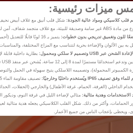
س ميزات رئيسية:
 قلب كلاسيكي ومواد عالية الجودة:
شكل قلب أنيق مع غلاف أبيض نحيف،
لبيئة، مع غلاف متجمد شفاف، آمن للأطفال والحيوانات الأليفة، ومتين وسهل التنظيف.
يتميز بـ 16 لونًا قابلًا ل
يل به بين الألوان والإضاءة بحرية لتتناسب مع المزاج المختلفة، والمناسبات
 الشحن عبر USB وتصميم لا سلكي ومحمول:
ساع
ة الكمبيوتر المحمولة)، وتصميمه اللاسلكي يتيح سهولة في الحمل والتوص
 وفق تصنيف IP65 ويُستخدم داخليًا وخارجيًا:
خدام الداخلي (الغرفة، الحمام، غرفة الأطفال) والخارجي (الحفلات، الحدائ
 الاستخدامات وهدية مثالية:
مثالي لإضاءة الليل في غرفة النوم، وديكور 
ر الحمامات، وأكثر من ذلك. شكل القلب الكلاسيكي يجعله هدية مثالية لعيد ا
ى، ويحظى بإعجاب الناس من جميع الأعمار.