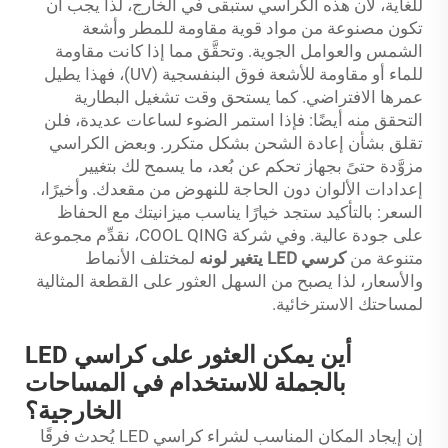
للغاية، لأن هذه الكراسي ستبقى في الخارج، لذا يجب أن
تكون مصنوعة من مواد قوية مقاومة للمطر وأشعة
الشمس والعوامل الجوية. وتحقَّق مما إذا كانت مقاومة
للماء أو مقاومة للأشعة فوق البنفسجية (UV)، فهذا يطيل
عمرها الافتراضي. كما يستحق وقت تشغيل البطارية
التحقق منه أيضًا: فإذا استمر الضوء لساعات عديدة، فلن
تقلق بشأن إعادة الشحن بشكل متكرر. وبعض الكراسي
مزوَّدة حتىً بجهاز تحكم عن بُعد، ما يسمح لك بتغيير
إعدادات الألوان دون الحاجة للنهوض من مقعدك. وأخيرًا،
السعر: بالتأكيد ستجد خيارًا يناسب ميزانيتك مع الحفاظ
على جودة عالية. وفي شركة COOL QING، نقدِّم مجموعة
متنوعة من
كرسي LED يتغير لونه
لمختلف الأنماط
والأسعار، لذا يصبح من السهل العثور على القطعة المثالية
لمساحتك الاسترخائية.
أين يمكن العثور على كراسي LED
بالجملة للاستخدام في المساحات
الخارجية؟
إن إيجاد المكان المناسب لشراء كراسي LED يُحدث فرقًا