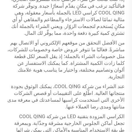
فبالتأكيد ترغب في مكانٍ يقدِّم أسعارًا جيدة. وتوفِّر شركة
COOL QING كراسي LED بالجملة بأسعار معقولة، وهي
مثالية تمامًا لصالات الاسترخاء والمطاعم والمقاهي أو أي
مكانٍ يُستخدم لتجمعات الزوّار. ويعني الشراء بالجملة أنك
تشتري كمية كبيرة دفعة واحدة، مما يوفِّر لك المال.
من الأفضل التحقق من موقعهم الإلكتروني أو الاتصال بهم
مباشرةً. فغالبًا ما تتوفر عروض خاصة وخصومات للشركات،
مثل خصومات الشراء بالجملة؛ إذ يقل السعر لكل قطعة
كلما زادت الكمية المشتراة. كما يمكنك الاستفسار عن
ألوان وتصاميم مختلفة، واختيار ما يناسب هوية علامتك
التجارية.
عند الشراء من شركة COOL QING، يمكنك الوثوق بجودة
منتجاتها العالية. اطّلع على التقييمات أو قصص الشركات
الأخرى التي استخدمت كراسيها لمساعدتك في معرفة مدى
متانتها ومدى رضا العملاء عنها.
الكراسي المزودة بتقنية LED من شركة COOL QING
تجعل أماكن الجلوس الخارجية مشرقة وجذّابة. وبمعرفة
طريقة الاستخدام المناسبة والأماكن التي يمكن شرائها