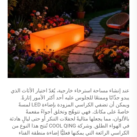
عند إنشاء مساحة استرخاء خارجية، يُعَدّ اختيار الأثاث الذي
يبدو جذّابًا وممتعًا للجلوس عليه أحد أكثر الأمور إثارةً.
ويمكن أن تضفي الكراسي المزودة بإضاءة LED لمسةً
خاصةً على مكانك. فهي تتوهّج وتخلق أجواءً مفعمةً
بالألوان، مما يجعلها مثاليةً لحفلات التنكر أو حتى ليالٍ هادئة
في الهواء الطلق. وشركة COOL QING تُنتج هذا النوع من
الكراسي الرائعة التي يمكنها فعليًّا إضاءة منطقة الفناء