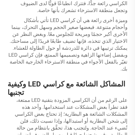
الكراسي رائعة جدًّا، فتترك انطباعًا قويًّا لدى الضيوف
وتجعل منطقة الاسترخاء تشعرك بأنها خاصة.
وميزة أخرى رائعة هي أن كراسي LED تأتي بأشكال
وأحجام متنوعة. فبعضها صغير الحجم وسهل التحرك، بينما
الأخرى أكبر حجمًا ومريحة للجلوس معًا. وبغض النظر عن
الاختيار الذي تتخذه، فإنها تضيف طابعًا فريدًا إلى مساحتك.
يمكنك ترتيبها في دائرة للدردشة أو حول الطاولة للعشاء.
وبفضل إضاءتها الزاهية وتصميمها الممتع، فإن كراسي LED
تغيّر بالفعل الأجواء في منطقة الاسترخاء الخارجية الخاصة
بك.
المشاكل الشائعة مع كراسي LED وكيفية
تجنبها
على الرغم من أن الكراسي المزودة بتقنية LED ممتعة،
فقد تطرأ بعض المشكلات عند استخدامها. وأحد هذه
المشكلات الشائعة هو البطارية؛ إذ تحتاج بعض الكراسي
إلى شحن البطارية أو استبدالها، وإذا نسيت ذلك، فلن
تُضيء عند الحاجة. ولتجنب هذا، تحقَّق بانتظام من حالة
البطارية، وقم بشحنها جيدًا قبل وصول الضيوف لضمان