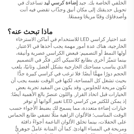
الخلفي الخاصة بك. جيد
إضاءة كرسي ليد
تساعدك في
تحويل حديقتك إلى مكان أنيق وجذّاب تقضي فيه أنت
وأصدقاؤك وقتًا مريحًا وممتعًا.
ماذا تبحث عنه؟
عند اختيار كراسي LED للاستخدام في أماكن الاسترخاء
الخارجية، هناك عدة أمور مهمة يجب أخذها في الاعتبار.
أولها النمط أو التصميم: فبعض الكراسي عصرية وأنيقة،
بينما تتميَّز أخرى بطابع كلاسيكي أكثر. فكِّر في التصميم
الذي يناسب مساحتك الخارجية بشكل أفضل. وثانيًا، يلعب
الحجم دورًا مهمًّا أيضًا: فلا ترغب في كراسي كبيرة جدًّا
بحيث تشغل كل المساحة، لكنها في الوقت نفسه يجب أن
تكون مريحة للجلوس. وقد يكون من المفيد تجربة بعض
الخيارات قبل اتخاذ القرار. واللون عنصرٌ بالغ الأهمية أيضًا:
إذ يمكن للكثير من كراسي LED تغيير ألوانها أو توفر
خيارات إضاءة متعددة، مما يسمح لك بضبط الأجواء حسب
الوقت المناسب؛ فالألوان الزاهية مثلًا تضفي طابع الحماس
على الحفلات، بينما تخلق الألوان الناعمة أجواءً دافئة
ومريحة في المساء الهادئ. كما أن المتانة عاملٌ جوهريٌّ