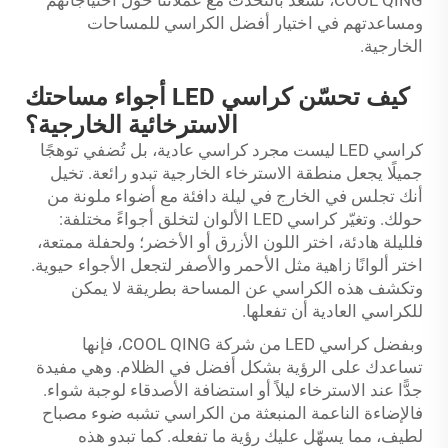
COOL QING، نسعد بالتحدث مع عملائنا حول احتياجاتهم
ومساعدتهم في اختيار أفضل الكراسي للمساحات
الخارجية.
كيف تحسّن كراسي LED أجواء مساحتك
الاسترخائية الخارجية؟
كراسي LED ليست مجرد كراسي عادية، بل تُضفي توهجًا
جميلًا يجعل منطقة الاسترخاء الخارجية تبدو رائعة. تخيل
أنك تجلس في الخارج في ليلة دافئة مع أضواء ملونة من
حولك. وتغيّر كراسي LED الألوان لتخلق أجواءً مختلفة:
فلليلة هادئة، اختر اللون الأزرق أو الأخضر؛ ولحفلة ممتعة،
اختر ألوانًا زاهية مثل الأحمر والأصفر لتجعل الأجواء حيوية.
وتكشف هذه الكراسي عن المساحة بطريقة لا يمكن
للكراسي العادية أن تفعلها.
وبفضل كراسي LED من شركة COOL QING، فإنها
تساعدك على الرؤية بشكل أفضل في الظلام. وهي مفيدة
جدًّا عند الاسترخاء ليلاً أو استضافة الأصدقاء لوجبة شواء.
فالإضاءة الناعمة المنبعثة من الكراسي تشبه ضوء مصباح
لطيف، مما يسهّل عليك رؤية ما تفعله. كما تبدو هذه