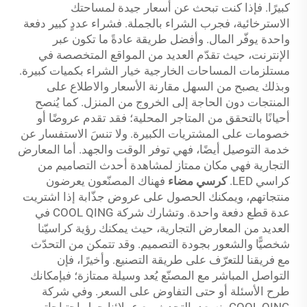
كبيرًا. فإذا كنت تبحث عن أسعار جيدة لمساحتك
الاسترخائية، فجرب الشراء بالجملة. فشراء عددٍ كبير دفعة
واحدة يوفّر المال. وأفضل طريقة عادةً ما تكون عبر
الإنترنت، حيث تقدّم العديد من المواقع المتخصصة في
مستلزمات المساحات الخارجية خيار الشراء بكميات كبيرة.
وبذلك يصبح من السهل مقارنة الأسعار والاطلاع على
المنتجات دون الحاجة إلى الخروج من المنزل. كما يُنصح
أحيانًا بالتحقق من المتاجر المحلية؛ فقد تقدم عروضًا أو
خصومات على المشتريات الكبيرة. ولا تنسَ الاستفسار عن
خدمة التوصيل أيضًا، فهي توفر الوقت والجهد. أما المعارض
التجارية فهي مكان ممتاز لمشاهدة أحدث التصاميم من
كراسي LED.
كرسي مضاء
فهناك المصنّعون يعرضون
منتجاتهم، ويمكنك الحصول على عروض جذّابة إذا اشتريت
عدة قطع دفعة واحدة. وتشارك شركة COOL QING في
العديد من المعارض التجارية، حيث يمكنك رؤية كراسيّنا
شخصيًّا والشعور بجودة التصميم. وقد تتمكن من التحدّث
مع فريقنا للتعرّف على طريقة التصنيع. وأخيرًا، فإن
التواصل المباشر مع المصنّع يُعد وسيلة ممتازة؛ فبإمكانك
طرح الأسئلة أو حتى التفاوض على السعر. وفي شركة