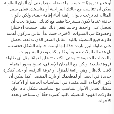
أو تتغير تدريجيًا — حسب ما تفضله. وهذا يعني أن ألوان الطاولة
يمكن أن تتناسب مع حالتك المزاجية أو مناسبتِك. فعلى سبيل
المثال، قد ترغب بألوان زاهية أثناء إقامة حفلة، ولكن بألوان
خافتة عندما تكون مسترخيًا فقط مع كتابك. الميزة: يجب أن
تحصل على واحدة، وحالما تفعل ذلك، فقد أحسنت الاختيار!
وخصوصًا في السنوات الأخيرة، حيث بدأ الناس يدركون أهمية
طاولة قينغ المضيئة بالليد. مقابل السعر الذي تدفعه، تحصل
على طاولة ليزر باردة جدًا. إنها ليست جميلة الشكل فحسب،
بل هذه الطاولات عملية أيضًا. يمكنك وضع المشروبات
والوجبات الخفيفة — وحتى الكتب — عليها تمامًا مثل أي طاولة
قهوة تقليدية. ولكن مع اللمعان الإضافي، تصبح محور اهتمام
لافت للأنظار. وهي رائعة للمنزل أو غرفة الترفيه، أو حتى كفكرة
جديدة في العمل أو لمطعمك أو بارك المفضل. كما يمكن أن
تكون الإضاءة الليد مفيدة في المناسبات الخاصة أو الأعياد:
يمكنك تعديل الألوان لتتناسب مع المناسبة. بشكل عام، فإن
طاولات القهوة المضيئة بالليد تُضيء حقًا أي مساحة وتحدد
الأجواء.