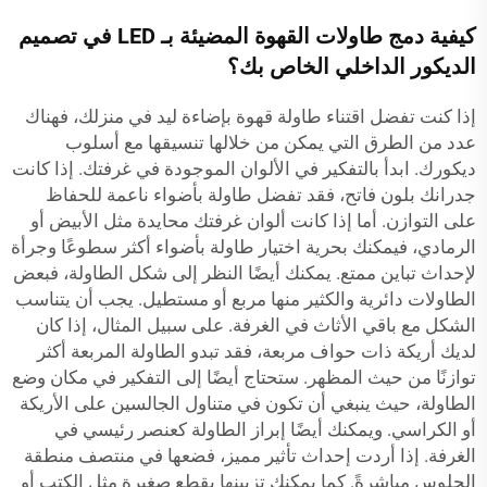
كيفية دمج طاولات القهوة المضيئة بـ LED في تصميم
الديكور الداخلي الخاص بك؟
إذا كنت تفضل اقتناء طاولة قهوة بإضاءة ليد في منزلك، فهناك
عدد من الطرق التي يمكن من خلالها تنسيقها مع أسلوب
ديكورك. ابدأ بالتفكير في الألوان الموجودة في غرفتك. إذا كانت
جدرانك بلون فاتح، فقد تفضل طاولة بأضواء ناعمة للحفاظ
على التوازن. أما إذا كانت ألوان غرفتك محايدة مثل الأبيض أو
الرمادي، فيمكنك بحرية اختيار طاولة بأضواء أكثر سطوعًا وجرأة
لإحداث تباين ممتع. يمكنك أيضًا النظر إلى شكل الطاولة، فبعض
الطاولات دائرية والكثير منها مربع أو مستطيل. يجب أن يتناسب
الشكل مع باقي الأثاث في الغرفة. على سبيل المثال، إذا كان
لديك أريكة ذات حواف مربعة، فقد تبدو الطاولة المربعة أكثر
توازنًا من حيث المظهر. ستحتاج أيضًا إلى التفكير في مكان وضع
الطاولة، حيث ينبغي أن تكون في متناول الجالسين على الأريكة
أو الكراسي. ويمكنك أيضًا إبراز الطاولة كعنصر رئيسي في
الغرفة. إذا أردت إحداث تأثير مميز، فضعها في منتصف منطقة
الجلوس مباشرةً. كما يمكنك تزيينها بقطع صغيرة مثل الكتب أو