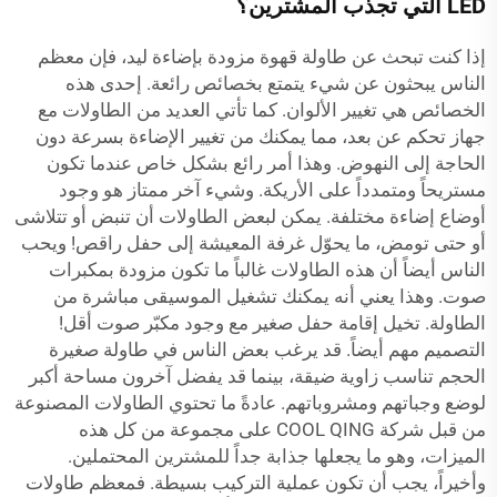
LED التي تجذب المشترين؟
إذا كنت تبحث عن طاولة قهوة مزودة بإضاءة ليد، فإن معظم
الناس يبحثون عن شيء يتمتع بخصائص رائعة. إحدى هذه
الخصائص هي تغيير الألوان. كما تأتي العديد من الطاولات مع
جهاز تحكم عن بعد، مما يمكنك من تغيير الإضاءة بسرعة دون
الحاجة إلى النهوض. وهذا أمر رائع بشكل خاص عندما تكون
مستريحاً ومتمدداً على الأريكة. وشيء آخر ممتاز هو وجود
أوضاع إضاءة مختلفة. يمكن لبعض الطاولات أن تنبض أو تتلاشى
أو حتى تومض، ما يحوّل غرفة المعيشة إلى حفل راقص! ويحب
الناس أيضاً أن هذه الطاولات غالباً ما تكون مزودة بمكبرات
صوت. وهذا يعني أنه يمكنك تشغيل الموسيقى مباشرة من
الطاولة. تخيل إقامة حفل صغير مع وجود مكبّر صوت أقل!
التصميم مهم أيضاً. قد يرغب بعض الناس في طاولة صغيرة
الحجم تناسب زاوية ضيقة، بينما قد يفضل آخرون مساحة أكبر
لوضع وجباتهم ومشروباتهم. عادةً ما تحتوي الطاولات المصنوعة
من قبل شركة COOL QING على مجموعة من كل هذه
الميزات، وهو ما يجعلها جذابة جداً للمشترين المحتملين.
وأخيراً، يجب أن تكون عملية التركيب بسيطة. فمعظم طاولات