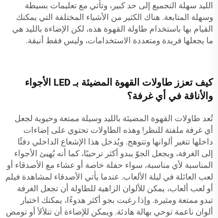
الليد سهلة التجميع إلى حد كبير، وتأتي مع تعليمات بسيطة
وسهلة المتابعة. هناك الكثير من الأشياء المختلفة التي يمكنك
القيام بها باستخدام طاولة القهوة هذه، لكن الإضاءة بالليد هي
ما يجعلها فريدة ومتعددة الاستخدامات، وليس فقط أنيقة.
كيف تعزز طاولات القهوة المضيئة بـ LED الأجواء
والأناقة في أي غرفة؟
تُعد طاولات القهوة المضيئة بالليد وسيلة ممتعة وحيوية لجعل
أي غرفة ملفتة للنظر! وهذه الطاولات تحتوي على إضاءات
داخلها تتغير ألوانها وتتوهج. ويُدخل هذا الإشعاع الداخلي دفئًا
إلى الغرفة، ويجعل الجوّ يبدو أكثر ترحيبًا، كما أنه يُهيئ الأجواء
المناسبة لأي مناسبة، سواء حفلة خاصة أو عشاء مع الأصدقاء أو
لعب العائلة في ليلة الألعاب. عندما يأتي الأصدقاء لمشاهدة فيلم
أو لعب ألعاب، يمكن للألوان الزاهية للطاولة أن تجعل الغرفة
تبدو ممتعة ومثيرة. وإذا رغبت بجو أكثر هدوءًا، يمكنك اختيار
ألوان ناعمة توحي بهالة هادئة. ويمكن للإضاءة أن تتلألأ أو تومض