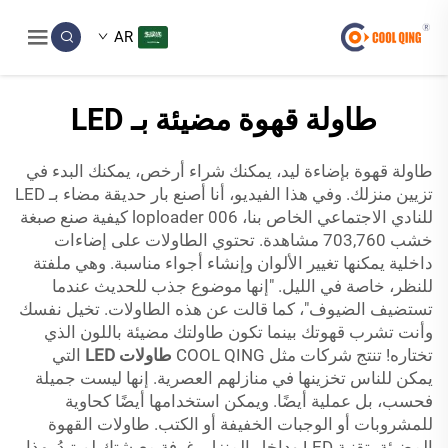
AR
طاولة قهوة مضيئة بـ LED
طاولة قهوة بإضاءة ليد، يمكنك شراء أرخص، يمكنك البدء في
تزيين منزلك. وفي هذا الفيديو، أنا أصنع بار حديقة مضاء بـ LED
للنادي الاجتماعي الخاص بنا، loploader 006 كيفية صنع صبغة
خشب 703,760 مشاهدة. تحتوي الطاولات على إضاءات
داخلية يمكنها تغيير الألوان وإنشاء أجواء مناسبة. وهي ملفتة
للنظر، خاصة في الليل. "إنها موضوع جذب للحديث عندما
تستضيف الضيوف"، كما قالت عن هذه الطاولات. تخيل نفسك
وأنت تشرب قهوتك بينما تكون طاولتك مضيئة باللون الذي
تختاره! تنتج شركات مثل COOL QING
طاولات LED
التي
يمكن للناس تخزينها في منازلهم العصرية. إنها ليست جميلة
فحسب، بل عملية أيضًا. ويمكن استخدامها أيضًا كحاوية
للمشروبات أو الوجبات الخفيفة أو الكتب. طاولات القهوة
المضيئة بتقنية LED وداخل المنزل، غرفة معيشتك لم تبدُ بهذا