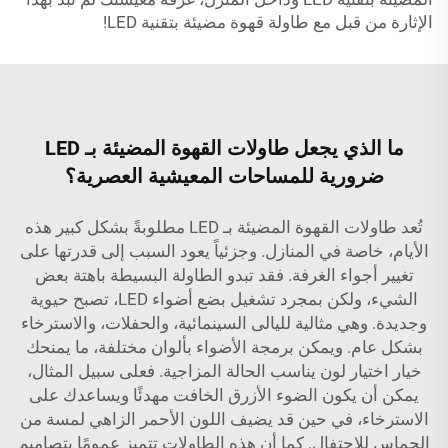
الإثارة من قبل مع طاولة قهوة مضيئة بتقنية LED!
ما الذي يجعل طاولات القهوة المضيئة بـ LED
ضرورية للمساحات المعيشية العصرية؟
تُعد طاولات القهوة المضيئة بـ LED مطلوبةً بشكل كبير هذه
الأيام، خاصة في المنازل. وجزئياً يعود السبب إلى قدرتها على
تغيير أجواء الغرفة. فقد تبدو الطاولة البسيطة باهتة بعض
الشيء، ولكن بمجرد تشغيل بضع أضواء LED، تصبح حيوية
وجديدة. وهي مثالية لليالى السينمائية، والحفلات، والاسترخاء
بشكل عام. ويمكن برمجة الأضواء بألوان مختلفة، ما يمنحك
خيار اختيار لون يناسب الحالة المزاجية. فعلى سبيل المثال،
يمكن أن يكون الضوء الأزرق الخافت مهدئًا ويساعدك على
الاسترخاء، في حين قد يضيف اللون الأحمر الزاهي لمسة من
الحماس للاحتفال. كما أن هذه الطاولات تتميز عمومًا بتصاميم