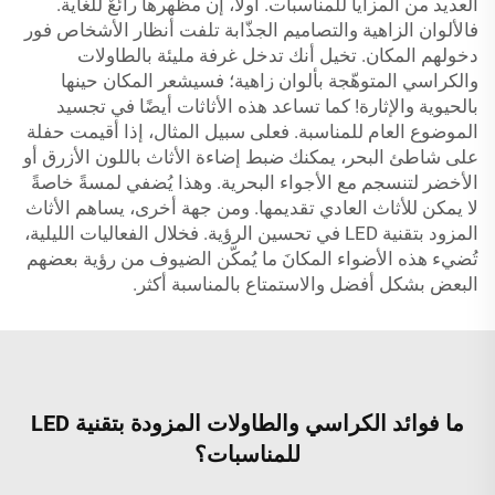
العديد من المزايا للمناسبات. أولاً، إن مظهرها رائعٌ للغاية.
فالألوان الزاهية والتصاميم الجذّابة تلفت أنظار الأشخاص فور
دخولهم المكان. تخيل أنك تدخل غرفة مليئة بالطاولات
والكراسي المتوهّجة بألوان زاهية؛ فسيشعر المكان حينها
بالحيوية والإثارة! كما تساعد هذه الأثاثات أيضًا في تجسيد
الموضوع العام للمناسبة. فعلى سبيل المثال، إذا أقيمت حفلة
على شاطئ البحر، يمكنك ضبط إضاءة الأثاث باللون الأزرق أو
الأخضر لتنسجم مع الأجواء البحرية. وهذا يُضفي لمسةً خاصةً
لا يمكن للأثاث العادي تقديمها. ومن جهة أخرى، يساهم الأثاث
المزود بتقنية LED في تحسين الرؤية. فخلال الفعاليات الليلية،
تُضيء هذه الأضواء المكانَ ما يُمكّن الضيوف من رؤية بعضهم
البعض بشكل أفضل والاستمتاع بالمناسبة أكثر.
ما فوائد الكراسي والطاولات المزودة بتقنية LED
للمناسبات؟