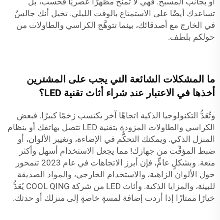
أو بجانب المسبح. فهي لا تمنح مظهرًا عصريًّا فحسب، بل
تساعدك أيضًا على الاستمتاع بالوقت الليلي. تخيل أنك جالسٌ
في الخارج مع أصدقائك، بينما تتوهَّج الكراسي والطاولات من
حولكم بلطف.
ما المشكلات الشائعة التي يجب على المشترين
أخذها في الاعتبار عند شراء أثاث تقنية LED؟
وتُعَدُّ التكنولوجيا الذكية اتجاهًا آخر يكتسب زخمًا كبيرًا. فبعض
الكراسي والطاولات المزودة بتقنية LED تتصل بهاتفك أو بنظام
المنزل الذكي. ويمكنك التحكُّم في الإضاءة، وتغيير الألوان، أو
ضبط المؤقِّت من جهازك! مما يجعل الاستخدام أسهل وأكثر
متعة. وبشكلٍ عامٍّ، فإن أبرز الاتجاهات في عام 2023 تتمحور
حول الألوان الزاهية، والاستخدام الخارجي، والمواد الصديقة
للبيئة، والمزايا الذكية. وأثاث LED من شركة COOL QING يُعَدُّ
خيارًا ممتازًا إذا أردت إضافة لمسةٍ خاصةٍ إلى منزلك أو حدثك.