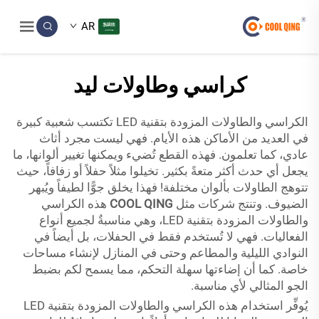
AR
كراسي وطاولات ليد
الكراسي والطاولات المزودة بتقنية LED تكتسب شعبية كبيرة
في العديد من الأماكن هذه الأيام. فهي ليست مجرد أثاث
عادي، كما تعلمون. فهذه القطع تُضيء ويمكنها تغيير ألوانها، ما
يجعل أي حدث أكثر متعةً بكثير. تخيلوا مثلاً حفلاً أو زفافاً، حيث
تتوهج الطاولات بألوان مختلفة! فهذا يخلق جوًّا لطيفاً ويُبهر
الضيوف. وتنتج شركات مثل
COOL QING
هذه الكراسي
والطاولات المزودة بتقنية LED، وهي مناسبةٌ لجميع أنواع
الفعاليات. فهي لا تُستخدم فقط في الحفلات، بل أيضاً في
النوادي الليلية والمطاعم وحتى في المنازل لإنشاء مساحات
خاصة. كما أن إضاءتها سهلة التحكم، مما يسمح لكم بضبط
الجو المثالي لأي مناسبة.
يُوفِّر استخدام هذه الكراسي والطاولات المزودة بتقنية LED