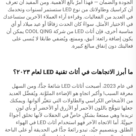
الجودة والضمان — فهذا أمرٌ بالغ الأهمية. ومن المفيد أن تعرف
أن كراسيك وطاولاتك من نوع LED ستستمر لسنوات وتخدمك
في العديد من الفعاليات. وقراءة آراء العملاء الآخرين ستساعدك
في الاختيار الأمثل. سواءً كان الحدث زفافًا أو عيد ميلاد أو أي
مناسبة أخرى، فإن أثاث LED من شركة COOL QING يمكن أن
يكون إضافة رائعة: أنيق، وممتع، ويُضفي طابعًا لا يُنسى على
فعاليتك دون إنفاق مبالغ كبيرة.
ما أبرز الاتجاهات في أثاث تقنية LED لعام ٢٠٢٣؟
في عام 2023، أصبحت أثاثات LED شائعةً جدًّا، ومن السهل
معرفة السبب! وأكبر اتجاهٍ هو الإضاءة الملوَّنة. ويُفضِّل العديد
من الأشخاص الكراسي والطاولات التي تتغيَّر ألوانها. ويمكنك
جعلها تتوهَّج باللون الأحمر أو الأزرق أو الأخضر أو بأي لونٍ
تريده! وهي ممتعةٌ بشكلٍ خاصٍّ في الحفلات لأنها تخلق أجواءً
حيويَّةً. أما الاتجاه الآخر فهو استخدام أثاث LED في الهواء
الطلق. وبتصميمٍ جيِّد، تبدو رائعةً جدًّا في الحديقة أو على الباحة