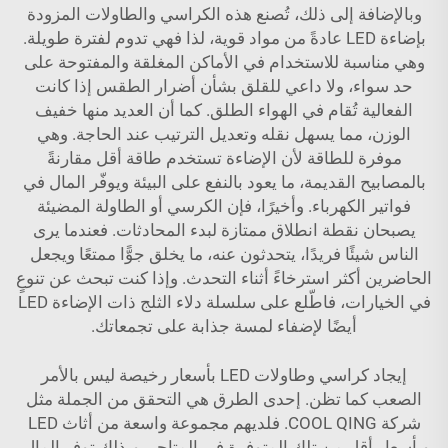
وبالإضافة إلى ذلك، تُصنع هذه الكراسي والطاولات المزودة
بإضاءة LED عادةً من مواد قوية، لذا فهي تدوم لفترة طويلة.
وهي مناسبة للاستخدام في الأماكن المغلقة والمفتوحة على
حد سواء، ولا داعي للقلق بشأن أضرار الطقس إذا كانت
الفعالية تُقام في الهواء الطلق. كما أن العديد منها خفيف
الوزن، مما يسهل نقله وتعديل الترتيب عند الحاجة. وهي
موفرة للطاقة لأن الإضاءة تستخدم طاقة أقل مقارنةً
بالمصابيح القديمة، ما يعود بالنفع على البيئة ويوفّر المال في
فواتير الكهرباء. وأخيرًا، فإن الكرسي أو الطاولة المضيئة
يصبحان نقطة انطلاق ممتازة لبدء المحادثات. فعندما يرى
الناس شيئًا فريدًا، يتحدثون عنه، ما يخلق جوًّا ممتعًا ويجعل
الحاضرين أكثر استرخاءً أثناء التحدث. وإذا كنت تبحث عن تنوعٍ
في الخيارات، فاطّلع على
سلسلة دلاء الثلج ذات الإضاءة LED
أيضًا لإضفاء لمسة جذابة على تجمعاتك.
إيجاد كراسي وطاولات LED بأسعار رخيصة ليس بالأمر
الصعب كما تظن. إحدى الطرق هي التحقق من الجملة مثل
شركة COOL QING. فلديهم مجموعة واسعة من أثاث LED
وبأسعار أقل من تلك المتوفرة في المتاجر. وبذلك توفر المال،