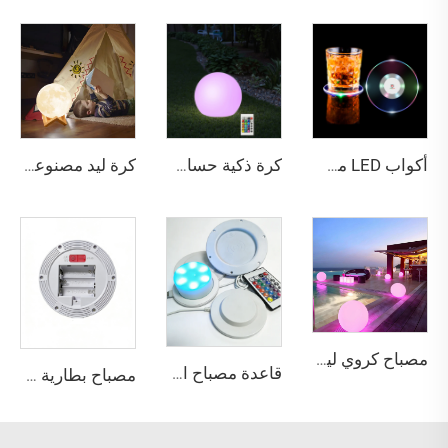
أكواب LED مضادة للماء (4 أنماط: مستديرة/مربعة، إضاءة بيضاء/ملونة)
كرة ذكية حساسة للضوء مقاومة للماء بطول 25 سم | إضاءة زخرفية محيطة للمناظر الخارجية
كرة ليد مصنوعة من مادة البولي إيثيلين (PE) عالية المقاومة للماء بدرجة IP65 وبإضاءة عالية وذات ألوان كاملة RGB بحجم 15 سم، كرة قابلة لإعادة الشحن وإضاءة طويلة الأمد لتزيين الفناء الخارجي
مصباح كروي ليد مقاوم للماء والغبار بتصنيف IP65 قابل لإعادة الشحن بالألوان RGB 16 لونًا، طوله 30 سم، للزينة الداخلية والخارجية
قاعدة مصباح استبدال بقطر 85 مم و120 مم مع شحن استقرائي USB وإضاءة LED وبطارية داخلية
مصباح بطارية LED RGB عن بعد بالأشعة تحت الحمراء، يعمل بـ 5 بطاريات AA أو بالتشغيل الكهربائي، بنظام مزدوج للتغير بالألوان