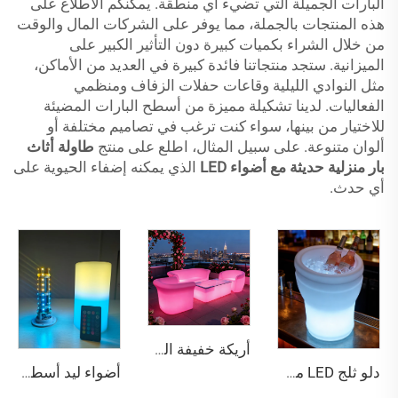
البارات الجميلة التي تضيء أي منطقة. يمكنكم الاطلاع على
هذه المنتجات بالجملة، مما يوفر على الشركات المال والوقت
من خلال الشراء بكميات كبيرة دون التأثير الكبير على
الميزانية. ستجد منتجاتنا فائدة كبيرة في العديد من الأماكن،
مثل النوادي الليلية وقاعات حفلات الزفاف ومنظمي
الفعاليات. لدينا تشكيلة مميزة من أسطح البارات المضيئة
للاختيار من بينها، سواء كنت ترغب في تصاميم مختلفة أو
ألوان متنوعة. على سبيل المثال، اطلع على منتج
طاولة أثاث
بار منزلية حديثة مع أضواء LED
الذي يمكنه إضفاء الحيوية على
أي حدث.
أريكة خفيفة الوزن مقاومة للماء وقابلة لإعادة الشحن بالليد مناسبة للبار والأنشطة الخارجية
أضواء ليد أسطوانية مقاس 83 مم مع شعار مخصص لتزيين الطاولات
دلو ثلج LED مضيء بمواصفة IP68