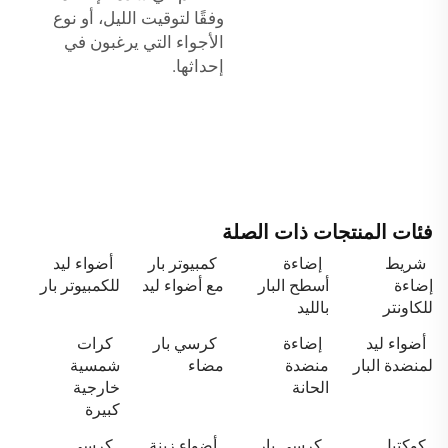
وفقًا لتوقيت الليل، أو نوع
الأجواء التي يرغبون في
إحداثها.
فئات المنتجات ذات الصلة
شريط
إضاءة
كمبيوتر بار
أضواء ليد
إضاءة
أسطح البار
مع أضواء ليد
للكمبيوتر بار
للكاونتر
بالليد
أضواء ليد
إضاءة
كرسي بار
كرات
لمنضدة البار
منضدة
مضاء
شمسية
الحانة
خارجية
كبيرة
كوكتيل
كرسي بار
أضواء زينة
كرسي