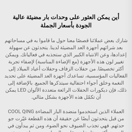
أين يمكن العثور على وحدات بار مضيئة عالية
الجودة بأسعار الجملة
شارك بعض عملائنا قصصًا معنا حول ما قاموا به في مساحاتهم
بعد شرائهم أجهزة العد المضيئة لدينا. يتحدثون عن سهولة
إعدادها، وعن الانتباه الكبير الذي ستجذبه في فعالياتك. ويمكن
تغيير لون هذه الأجهزة (مع الإضاءة المناسبة) لإضفاء تجربة
أكثر تخصيصًا. من حفلات الزفاف وحفلات أعياد الميلاد إلى
الفعاليات المؤسسية، تساعدك أجهزة العد المضيئة على تحديد
النغمة وخلق أجواء احتفالية سيتذكرها الجميع. بالإضافة إلى
ذلك، فإن
ديكورات الحفلات الرائعة متعددة الألوان LED
يمكن
أن تكمّل هذه الأجهزة بشكل مثالي.
العملاء الذين استخدموا منضدة البار المضاءة COOL QING
من قبل يتحدثون أيضًا عن حقيقة أن هذه القطعة غيّرت جو
حدثهم. فهي تجذب الضيوف نحو الضوء، ومن ثم يبدأون في