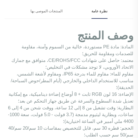
نظرة عامة
المنتجات الموصى بها
وصف المنتج
المادة: مادة PE مستوردة، خالية من السموم وآمنة، مقاومة
للصدمات ومقاومة للحريق؛
معتمد: حاصل على شهادات CE/ROHS/FCC، متوافق مع جمارك
الاتحاد الأوروبي، لا توجد مشكلات في التخليص؛
مقاوم للماء: مقاوم للماء بدرجة IP65، ومقاوم لأشعة الشمس،
مناسب للاستخدام الداخلي والخارجي (أيام المطر/حوض السباحة/
الحديقة)؛
الإضاءة: 16 لون RGB ثابت + 8 أوضاع إضاءة ديناميكية، مع إمكانية
تعديل شدة السطوع والسرعة عن طريق جهاز التحكم عن بعد؛
البطارية: وقت تشغيل من 8 إلى 12 ساعة، ووقت شحن من 4 إلى 6
ساعات، وبطارية ليثيوم مدمجة (3.7 فولت - 5.0 فولت، سعة 1000-
4400 ملي أمبير في الساعة اختيارية)؛
الحجم: قطره 30 سم، قابل للتخصيص بمقاسات 10 سم/20 سم/40
سم/50 سم حسب الطلب؛