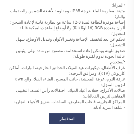
•
المزايا:
متينة، مقاومة للماء بدرجة IP65، ومقاومة لأشعة الشمس والصدمات
والنار؛
إضاءة موفرة للطاقة لمدة 8-12 ساعة مع بطارية قابلة لإعادة الشحن؛
ألوان متعددة RGB (16 لونًا ثابتًا) و8 أوضاع إضاءة ديناميكية قابلة
للتعديل؛
تحكم عن بعد لتخفيف الإضاءة وتغيير الألوان وتبديل الأوضاع، سهل
التشغيل؛
صديق للبيئة ويمكن إعادة استخدامه، مصنوع من مادة بولي إيثيلين
عالية الجودة تدوم لفترة طويلة؛
•
يُستخدم
غرف الأطفال، ديكورات عيد الميلاد، الحدائق الخارجية، البارات، أماكن
كاريوكي (KTV)، ومرافق الترفيه؛
غرفة النوم، غرفة المعيشة، جانب المسبح، الفناء، الفيلا، والج lawn
لتزيين المنزل؛
صالات الأفراح، حفلات أعياد الميلاد، احتفالات رأس السنة، التخييم،
المقاهي لتزيين الفعاليات؛
المراكز التجارية، قاعات المعارض، الساحات لتعزيز الأجواء التجارية
• شاهد المزيد أدناه.
استفسار