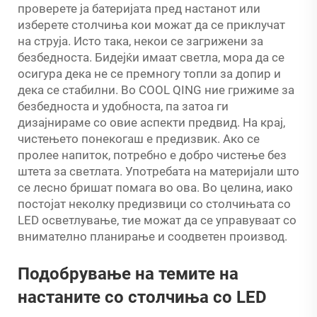
проверете ја батеријата пред настанот или
изберете столчиња кои можат да се приклучат
на струја. Исто така, некои се загрижени за
безбедноста. Бидејќи имаат светла, мора да се
осигура дека не се премногу топли за допир и
дека се стабилни. Во COOL QING ние грижиме за
безбедноста и удобноста, па затоа ги
дизајнираме со овие аспекти предвид. На крај,
чистењето понекогаш е предизвик. Ако се
пролее напиток, потребно е добро чистење без
штета за светлата. Употребата на материјали што
се лесно бришат помага во ова. Во целина, иако
постојат неколку предизвици со столчињата со
LED осветлување, тие можат да се управуваат со
внимателно планирање и соодветен производ.
Подобрување на темите на
настаните со столчиња со LED