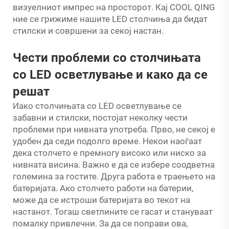
визуелниот импрес на просторот. Кај COOL QING
ние се грижиме нашите LED столчиња да бидат
стилски и совршени за секој настан.
Чести проблеми со столчињата
со LED осветлување и како да се
решат
Иако столчињата со LED осветлување се
забавни и стилски, постојат неколку чести
проблеми при нивната употреба. Прво, не секој е
удобен да седи подолго време. Некои наоѓаат
дека столчето е премногу високо или ниско за
нивната висина. Важно е да се избере соодветна
големина за гостите. Друга работа е траењето на
батеријата. Ако столчето работи на батерии,
може да се истроши батеријата во текот на
настанот. Тогаш светлините се гасат и стануваат
помалку привлечни. За да се поправи ова,