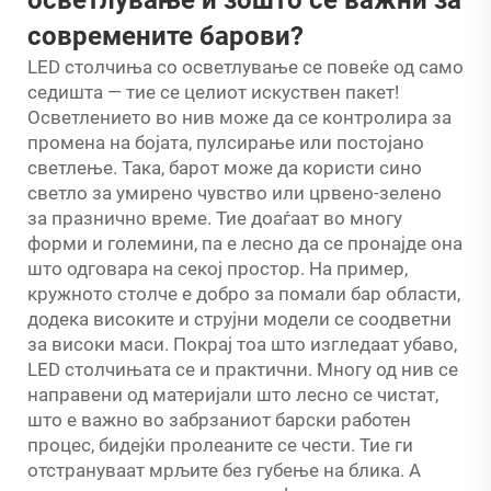
современите барови?
LED столчиња со осветлување се повеќе од само
седишта — тие се целиот искуствен пакет!
Осветлението во нив може да се контролира за
промена на бојата, пулсирање или постојано
светлење. Така, барот може да користи сино
светло за умирено чувство или црвено-зелено
за празнично време. Тие доаѓаат во многу
форми и големини, па е лесно да се пронајде она
што одговара на секој простор. На пример,
кружното столче е добро за помали бар области,
додека високите и струјни модели се соодветни
за високи маси. Покрај тоа што изгледаат убаво,
LED столчињата се и практични. Многу од нив се
направени од материјали што лесно се чистат,
што е важно во забрзаниот барски работен
процес, бидејќи пролеаните се чести. Тие ги
отстрануваат мрљите без губење на блика. А