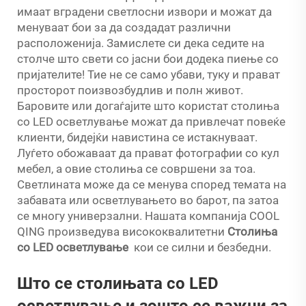
имаат вградени светлосни извори и можат да
менуваат бои за да создадат различни
расположенија. Замислете си дека седите на
столче што свети со јасни бои додека пиење со
пријателите! Тие не се само убави, туку и прават
просторот поизвозбудлив и полн живот.
Баровите или догаѓајите што користат столиња
со LED осветлување можат да привлечат повеќе
клиенти, бидејќи навистина се истакнуваат.
Луѓето обожаваат да прават фотографии со кул
мебел, а овие столиња се совршени за тоа.
Светлината може да се менува според темата на
забавата или осветлувањето во барот, па затоа
се многу универзални. Нашата компанија COOL
QING произведува висококвалитетни
Столиња
со LED осветлување
кои се силни и безбедни.
Што се столињата со LED
осветлување и зошто се важни за