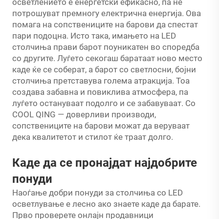
осветлението е енергетски ефикасно, па не
потрошуват премногу електрична енергија. Ова
помага на сопствениците на барови да спестат
пари подоцна. Исто така, имањето на LED
столчиња прави барот поуникатен во споредба
со другите. Луѓето секогаш баратаат ново место
каде ќе се соберат, а барот со светлосни, бојни
столчиња претставува голема атракција. Тоа
создава забавна и повиклива атмосфера, па
луѓето остануваат подолго и се забавуваат. Со
COOL QING — доверливи производи,
сопствениците на барови можат да веруваат
дека квалитетот и стилот ќе траат долго.
Каде да се пронајдат најдобрите
понуди
Наоѓање добри понуди за столчиња со LED
осветлување е лесно ако знаете каде да барате.
Прво проверете онлајн продавници