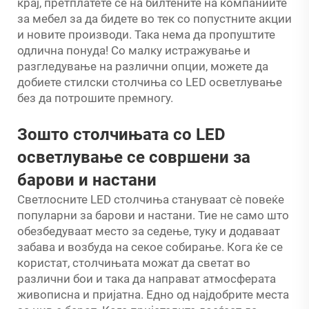
крај, претплатете се на билтените на компаниите
за мебел за да бидете во тек со попустните акции
и новите производи. Така нема да пропуштите
одлична понуда! Со малку истражување и
разгледување на различни опции, можете да
добиете стилски столчиња со LED осветлување
без да потрошите премногу.
Зошто столчињата со LED
осветлување се совршени за
барови и настани
Светлосните LED столчиња стануваат сè повеќе
популарни за барови и настани. Тие не само што
обезбедуваат место за седење, туку и додаваат
забава и возбуда на секое собирање. Кога ќе се
користат, столчињата можат да светат во
различни бои и така да направат атмосферата
живописна и пријатна. Едно од најдобрите места