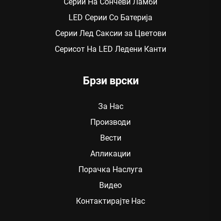
Серии На Сончеви Ламби
LED Серии Со Батерија
Серии Лед Саксии за Цветови
Серисот На LED Ледени Канти
Брзи врски
За Нас
Производи
Вести
Апликации
Порачка Наслуга
Видео
Контактирајте Нас