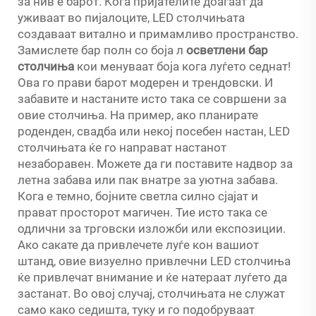
за нив е барот. Кога пријателите доаѓаат да
уживаат во пијалоците, LED столчињата
создаваат витално и примамливо пространство.
Замислете бар полн со боја
л
осветлени бар
столчиња
кои менуваат боја кога луѓето седнат!
Ова го прави барот модерен и трендовски. И
забавите и настаните исто така се совршени за
овие столчиња. На пример, ако планирате
роденден, свадба или некој посебен настан, LED
столчињата ќе го направат настанот
незаборавен. Можете да ги поставите надвор за
летна забава или пак внатре за уютна забава.
Кога е темно, бојните светла силно сјајат и
прават просторот магичен. Тие исто така се
одлични за трговски изложби или експозиции.
Ако сакате да привлечете луѓе кон вашиот
штанд, овие визуелно привлечни LED столчиња
ќе привлечат внимание и ќе натераат луѓето да
застанат. Во овој случај, столчињата не служат
само како седишта, туку и го подобруваат