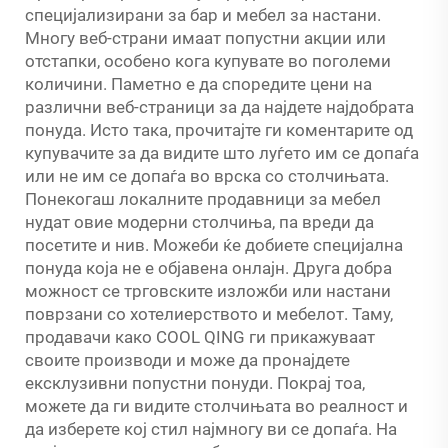
специјализирани за бар и мебел за настани.
Многу веб-страни имаат попустни акции или
отстапки, особено кога купувате во поголеми
количини. Паметно е да споредите цени на
различни веб-страници за да најдете најдобрата
понуда. Исто така, прочитајте ги коментарите од
купувачите за да видите што луѓето им се допаѓа
или не им се допаѓа во врска со столчињата.
Понекогаш локалните продавници за мебел
нудат овие модерни столчиња, па вреди да
посетите и нив. Можеби ќе добиете специјална
понуда која не е објавена онлајн. Друга добра
можност се трговските изложби или настани
поврзани со хотелиерството и мебелот. Таму,
продавачи како COOL QING ги прикажуваат
своите производи и може да пронајдете
ексклузивни попустни понуди. Покрај тоа,
можете да ги видите столчињата во реалност и
да изберете кој стил најмногу ви се допаѓа. На