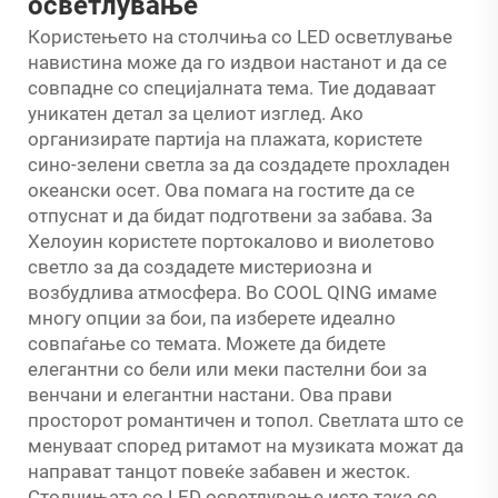
осветлување
Користењето на столчиња со LED осветлување
навистина може да го издвои настанот и да се
совпадне со специјалната тема. Тие додаваат
уникатен детал за целиот изглед. Ако
организирате партија на плажата, користете
сино-зелени светла за да создадете прохладен
океански осет. Ова помага на гостите да се
отпуснат и да бидат подготвени за забава. За
Хелоуин користете портокалово и виолетово
светло за да создадете мистериозна и
возбудлива атмосфера. Во COOL QING имаме
многу опции за бои, па изберете идеално
совпаѓање со темата. Можете да бидете
елегантни со бели или меки пастелни бои за
венчани и елегантни настани. Ова прави
просторот романтичен и топол. Светлата што се
менуваат според ритамот на музиката можат да
направат танцот повеќе забавен и жесток.
Столчињата со LED осветлување исто така се