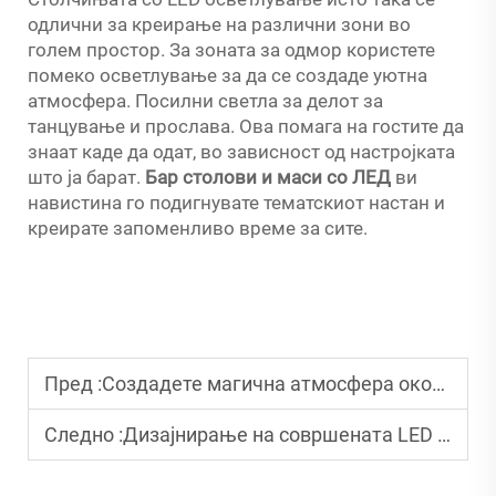
одлични за креирање на различни зони во
голем простор. За зоната за одмор користете
помеко осветлување за да се создаде уютна
атмосфера. Посилни светла за делот за
танцување и прослава. Ова помага на гостите да
знаат каде да одат, во зависност од настројката
што ја барат.
Бар столови и маси со ЛЕД
ви
навистина го подигнувате тематскиот настан и
креирате запоменливо време за сите.
Пред :
Создадете магична атмосфера околу басејнот со LED-столици за одмор
Следно :
Дизајнирање на совршената LED надворешна област за јадење