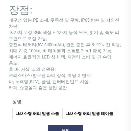
장점:
내구성 있는 PE 소재, 무독성 및 무해, IP65 방수 및 자외선
차단;
16가지 고정 RGB 색상 + 4가지 동적 모드, 밝기 및 속도 리
모컨으로 조절 가능;
충전식 배터리(5V 4400mAh), 완전 충전 후 8~12시간 작동;
최대 하중 100kg, 바 테이블과 스툴로 2-in-1 활용 가능;
에너지 효율적인 LED 칩 채택, 저전력 소비 및 긴 수명;
용도:
홈 바, 거실, 실외 정원용;
크리스마스/할로윈 파티 장식, 웨딩 이벤트;
바, 노래방(KTV), 클럽, 엔터테인먼트 시설;
카페, 쇼핑몰과 같은 상업 공간
성명:
LED 소형 허리 발광 스툴
LED 소형 허리 발광 테이블
문의