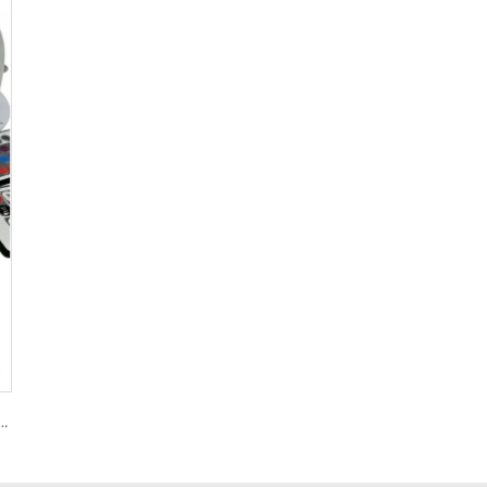
용 USB 감응 충전식 LED 조명 램프 베이스, LED 배터리 포함