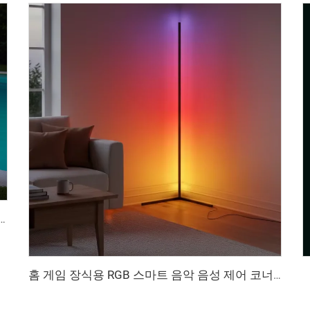
컨 조절 가능 밝기조절 35cm LED 볼 조명 IP65 방수 장식용
홈 게임 장식용 RGB 스마트 음악 음성 제어 코너 LED 플로어 램프