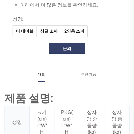
아래에서 더 많은 정보를 확인하세요.
성명:
티 테이블
싱글 소파
2인용 소파
문의
개요
추천 제품
제품 설명:
크기
PKG(
상자
상자
(cm)
cm)
당 순
당 총
성명
L*W*
L*W*
중량
중량
H
H
(kg)
(kg)