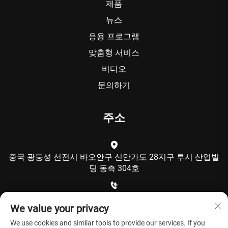
제품
뉴스
응용 프로그램
맞춤형 서비스
비디오
문의하기
주소
중국 광둥성 선전시 바오안구 신안가도 28지구 루시 산업빌
딩 동측 304호
+86-15986792249
We value your privacy
We use cookies and similar tools to provide our services. If you
[email protected]