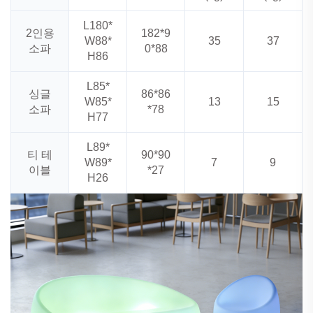
L180*
2인용
182*9
W88*
35
37
소파
0*88
H86
L85*
싱글
86*86
W85*
13
15
소파
*78
H77
L89*
티 테
90*90
W89*
7
9
이블
*27
H26