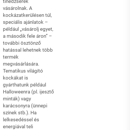
tinédzserek
vásárolnak. A
kockázatkerülésen túl,
speciális ajánlatok –
például „vásárolj egyet,
a második fele áron” –
további ösztönző
hatással lehetnek több
termék
megvásárlására.
Tematikus világító
kockákat is
gyárthatunk például
Halloweenra (pl. ijesztő
minták) vagy
karácsonyra (ünnepi
színek stb.). Ha
lelkesedéssel és
energiával teli