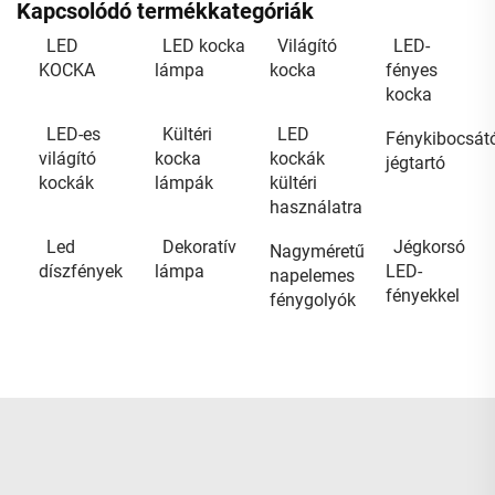
Kapcsolódó termékkategóriák
LED
LED kocka
Világító
LED-
KOCKA
lámpa
kocka
fényes
kocka
LED-es
Kültéri
LED
Fénykibocsát
világító
kocka
kockák
jégtartó
kockák
lámpák
kültéri
használatra
Led
Dekoratív
Jégkorsó
Nagyméretű
díszfények
lámpa
LED-
napelemes
fényekkel
fénygolyók