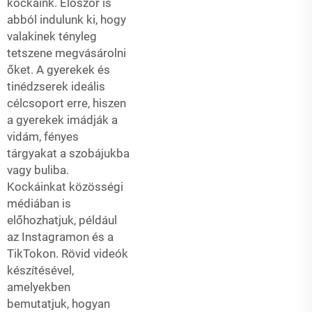
kockáink. Először is
abból indulunk ki, hogy
valakinek tényleg
tetszene megvásárolni
őket. A gyerekek és
tinédzserek ideális
célcsoport erre, hiszen
a gyerekek imádják a
vidám, fényes
tárgyakat a szobájukba
vagy buliba.
Kockáinkat közösségi
médiában is
előhozhatjuk, például
az Instagramon és a
TikTokon. Rövid videók
készítésével,
amelyekben
bemutatjuk, hogyan