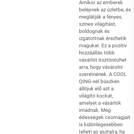
Amikor az emberek
belépnek az üzletbe, és
meglátják a fényes,
színes világítást,
boldognak és
izgatottnak érezhetik
magukat. Ez a pozitív
hozzáállás több
vásárlót ösztönözhet
arra, hogy vásárolni
szeretnének. A COOL
QING-nél büszkén
állítjuk elő azt a
világító kockát,
amelyet a vásárlók
imádnak. Még
édességek csomagjait
is különlegesebben
teheti az asztalra, ha