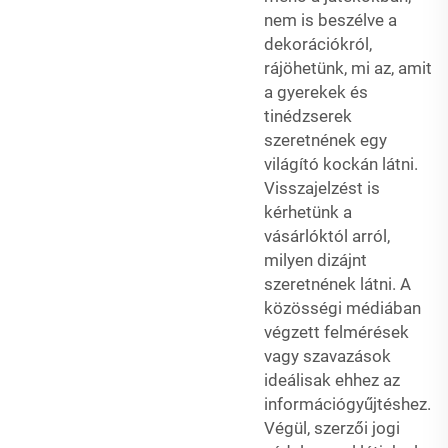
nem is beszélve a
dekorációkról,
rájöhetünk, mi az, amit
a gyerekek és
tinédzserek
szeretnének egy
világító kockán látni.
Visszajelzést is
kérhetünk a
vásárlóktól arról,
milyen dizájnt
szeretnének látni. A
közösségi médiában
végzett felmérések
vagy szavazások
ideálisak ehhez az
információgyűjtéshez.
Végül, szerzői jogi