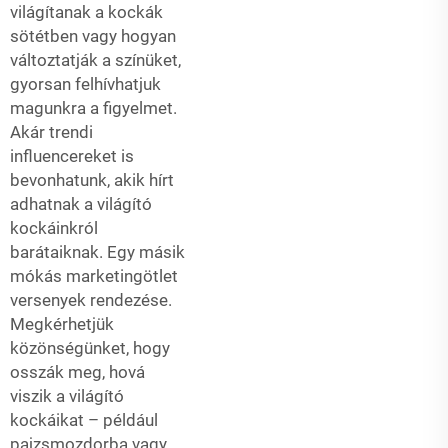
világítanak a kockák
sötétben vagy hogyan
változtatják a színüket,
gyorsan felhívhatjuk
magunkra a figyelmet.
Akár trendi
influencereket is
bevonhatunk, akik hírt
adhatnak a világító
kockáinkról
barátaiknak. Egy másik
mókás marketingötlet
versenyek rendezése.
Megkérhetjük
közönségünket, hogy
osszák meg, hová
viszik a világító
kockáikat – például
pajzsmozdorba vagy