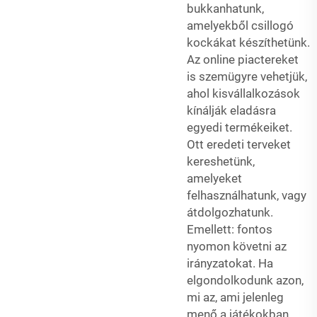
bukkanhatunk,
amelyekből csillogó
kockákat készíthetünk.
Az online piactereket
is szemügyre vehetjük,
ahol kisvállalkozások
kínálják eladásra
egyedi termékeiket.
Ott eredeti terveket
kereshetünk,
amelyeket
felhasználhatunk, vagy
átdolgozhatunk.
Emellett: fontos
nyomon követni az
irányzatokat. Ha
elgondolkodunk azon,
mi az, ami jelenleg
menő a játékokban,