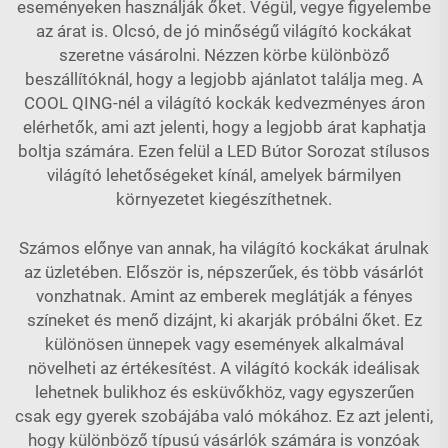
eseményeken használják őket. Végül, vegye figyelembe
az árat is. Olcsó, de jó minőségű világító kockákat
szeretne vásárolni. Nézzen körbe különböző
beszállítóknál, hogy a legjobb ajánlatot találja meg. A
COOL QING-nél a világító kockák kedvezményes áron
elérhetők, ami azt jelenti, hogy a legjobb árat kaphatja
boltja számára. Ezen felül a
LED Bútor Sorozat
stílusos
világító lehetőségeket kínál, amelyek bármilyen
környezetet kiegészíthetnek.
Számos előnye van annak, ha világító kockákat árulnak
az üzletében. Először is, népszerűek, és több vásárlót
vonzhatnak. Amint az emberek meglátják a fényes
színeket és menő dizájnt, ki akarják próbálni őket. Ez
különösen ünnepek vagy események alkalmával
növelheti az értékesítést. A világító kockák ideálisak
lehetnek bulikhoz és esküvőkhöz, vagy egyszerűen
csak egy gyerek szobájába való mókához. Ez azt jelenti,
hogy különböző típusú vásárlók számára is vonzóak