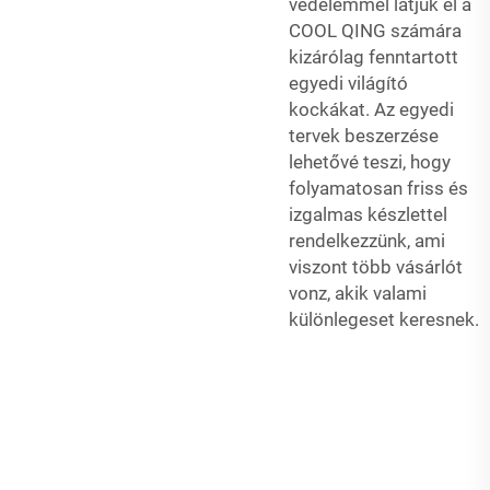
védelemmel látjuk el a
COOL QING számára
kizárólag fenntartott
egyedi világító
kockákat. Az egyedi
tervek beszerzése
lehetővé teszi, hogy
folyamatosan friss és
izgalmas készlettel
rendelkezzünk, ami
viszont több vásárlót
vonz, akik valami
különlegeset keresnek.