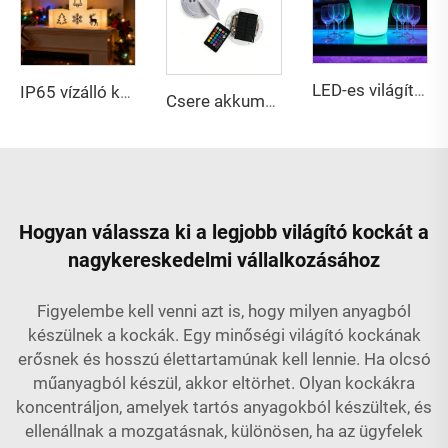
LED-es világítású jégtartó doboz bár és éjszakai klubok számára
IP65 vízálló karácsonyi többszínű RGB újratölthető LED jégkocka lámpa gyermek érzékszervi játékhoz, étterem, bár, randi, buli
Csere akkumulátoros napelemes LED lámpa IP54 védettségű LED izzóval kerti kültéri használatra
Hogyan válassza ki a legjobb világító kockát a
nagykereskedelmi vállalkozásához
Figyelembe kell venni azt is, hogy milyen anyagból
készülnek a kockák. Egy minőségi világító kockának
erősnek és hosszú élettartamúnak kell lennie. Ha olcsó
műanyagból készül, akkor eltörhet. Olyan kockákra
koncentráljon, amelyek tartós anyagokból készültek, és
ellenállnak a mozgatásnak, különösen, ha az ügyfelek