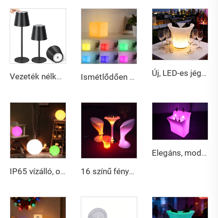
Új, LED-es jégtartó pezsgőtartó hűtő sörösüvegtartó, tartja hidegen az italt
Vezeték nélküli RGB üveg alakú asztali lámpa, 3 fokozatú fényerőszabályozással
Ismétlődően feltölthető 15 cm-es LED PE kocka RGB világítással, IP65, távirányítóval
Elegáns, modern, menő LED bárpult, tartós műanyag világító buliasztal, stílusos otthoni bár bútor dizájn
IP65 vízálló, okos 30 cm-es LED golyó | Kertparti tájvilágítás
16 színű fényes éjszakai klubos, bárbuli bérelhető magas bárszék világító LED-es fénylő bárszék