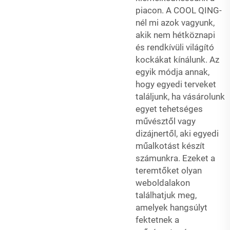
piacon. A COOL QING-
nél mi azok vagyunk,
akik nem hétköznapi
és rendkívüli világító
kockákat kínálunk. Az
egyik módja annak,
hogy egyedi terveket
találjunk, ha vásárolunk
egyet tehetséges
művésztől vagy
dizájnertől, aki egyedi
műalkotást készít
számunkra. Ezeket a
teremtőket olyan
weboldalakon
találhatjuk meg,
amelyek hangsúlyt
fektetnek a