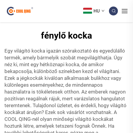
HU
fénylő kocka
Egy világító kocka igazán szórakoztató és egyedülálló
termék, amely bármelyik szobát megvilágíthatja. Úgy
néz ki, mint egy hétköznapi kocka, de amikor
bekapcsolja, különböző színekben kezd el világítani.
Ezek a jégkockák kiválóan alkalmasak bulikhoz vagy
különleges eseményekhez, de mindennapos
használatra is tökéletesek otthon. Az emberek nagyon
pozitívan reagálnak rájuk, mert varázslatos hangulatot
teremtenek. Tulajdonol üzletet, és érdekli, hogy világító
kockákat áruljon? Ezek sok vásárlót vonzhatnak. A
COOL QING-nél olyan minőségi világító kockákat
hoztunk létre, amelyek tetszeni fognak Önnek. Ha
további lehetőségeket keres, nézze meg a