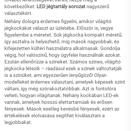
következőket:
LED jégtartály sorozat
nagyszerű
választékért.
Néhány dologra érdemes figyelni, amikor világító
jégkockákat választ az üzletébe. Először is, vegye
figyelembe a méretet. Sok jégkocka kompakt méretű,
így asztalra is helyezhető, míg mások nagyobbak, és
kifejezetten kültéri használatra alkalmasak. Gondolja
végig, hol valószínű, hogy ügyfelei használnák azokat.
Ezután ellenőrizze a színeket. Számos színes, világító
jégkocka létezik – ráadásul ezek a színek változtatják
is a színüket, ami egyszerűen lenyűgöző! Olyan
modelleket érdemes választani, amelyek képesek színt
váltani, így még szórakoztatóbbak. Azt is fontolóra
veheti, hogyan világítanak. Néhány kockában LED-ek
vannak, amelyek hosszú élettartamúak és erősen
fényesek. Mások esetleg kevésbé fényesek, ezért az
értékelések elolvasása segíthet kiválasztani a
legjobbakat.