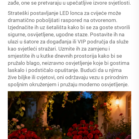
zađe, one se pretvaraju u upečatljive izvore svjetlosti.
Strateški postavljanje LED lonca za cvijeće može
dramatično poboljšati raspored na otvorenom.
Izjednačite ih uz šetališta kako bi se za goste stvorili
sigurne, osvijetljene, ugodne staze. Postavite ih na
ulazi u šatore za događanja ili VIP područja da služe
kao svjetleći stražari. Uzmite ih za zamjenu i
smjestite ih u kutke dnevnih prostorija kako bi se
pružalo blago, neizravno osvjetljenje koje bi gostima
laskalo i podstičalo opuštanje. Budući da u njima
žive biljke ili cvjetovi, oni održavaju vezu s prirodnim
spoljnim okruženjem i pružaju moderno osvjetljenje.