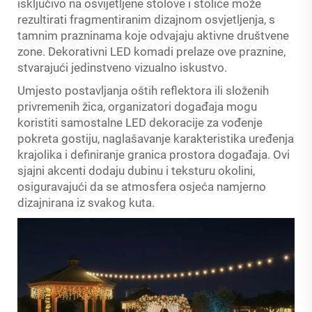
isključivo na osvijetljene stolove i stolice može
rezultirati fragmentiranim dizajnom osvjetljenja, s
tamnim prazninama koje odvajaju aktivne društvene
zone. Dekorativni LED komadi prelaze ove praznine,
stvarajući jedinstveno vizualno iskustvo.
Umjesto postavljanja oštih reflektora ili složenih
privremenih žica, organizatori događaja mogu
koristiti samostalne LED dekoracije za vođenje
pokreta gostiju, naglašavanje karakteristika uređenja
krajolika i definiranje granica prostora događaja. Ovi
sjajni akcenti dodaju dubinu i teksturu okolini,
osiguravajući da se atmosfera osjeća namjerno
dizajnirana iz svakog kuta.