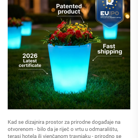
Kad se dizajnira prostor za prirodne događaje na
otvorenom - bilo da je riječ o vrtu u odmaralištu,
terasi hotela ili vjenčanom travnjaku - prirodno se