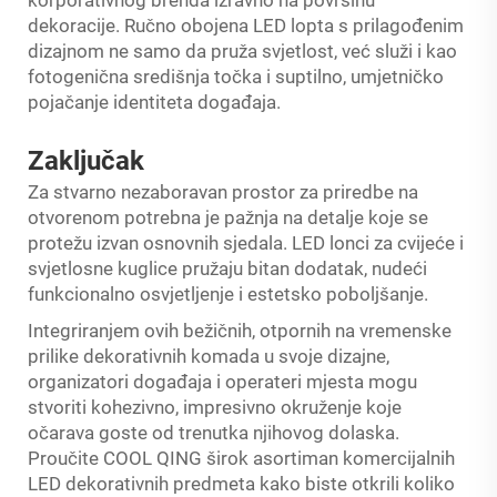
dekoracije. Ručno obojena LED lopta s prilagođenim
dizajnom ne samo da pruža svjetlost, već služi i kao
fotogenična središnja točka i suptilno, umjetničko
pojačanje identiteta događaja.
Zaključak
Za stvarno nezaboravan prostor za priredbe na
otvorenom potrebna je pažnja na detalje koje se
protežu izvan osnovnih sjedala. LED lonci za cvijeće i
svjetlosne kuglice pružaju bitan dodatak, nudeći
funkcionalno osvjetljenje i estetsko poboljšanje.
Integriranjem ovih bežičnih, otpornih na vremenske
prilike dekorativnih komada u svoje dizajne,
organizatori događaja i operateri mjesta mogu
stvoriti kohezivno, impresivno okruženje koje
očarava goste od trenutka njihovog dolaska.
Proučite COOL QING širok asortiman komercijalnih
LED dekorativnih predmeta kako biste otkrili koliko