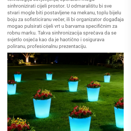
sinhronizirati cijeli prostor. U odmaralištu bi sve
stvari mogle biti postavljene na mekanu, toplu bijelu
boju za sofisticiranu večer, ili bi organizator događaja
mogao pulsirati cijeli vrt u barvama specifičnim za
robnu marku. Takva sinhronizacija sprečava da se
svjetlo osjeća kao da je haotično i osigurava
poliranu, profesionalnu prezentaciju.