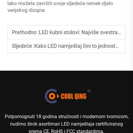
lako možete završiti svoje sljedeće remek-djelo
vanjskog dizajna.
Prethodno :
LED kubni stolovi: Najviše svestran komad namještaja za bilo koji događaj
Sljedeće :
Kako LED namještaj čini to jednostavnim i upečatljivim
Potpomognuti 18 godina stručnosti i modernom tvornicom,
nudimo širok asortiman LED namještaja certificiranog
prema CE, RoHS i FCC standardima.