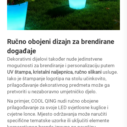
Ručno obojeni dizajn za brendirane
događaje
Dekorativni dijelovi također nude jedinstvene
mogućnosti za brendiranje i personalizaciju putem
UV štampa, kristalni naljepnica,
ručno slikani
usluge.
Iako je štampanje logotipa na stolu učinkovito,
prilagođavanje dekorativnog predmeta može ga
pretvoriti u nezaboravno umjetničko djelo.
Na primjer, COOL QING nudi ručno obojene
prilagođavanje za svoje LED svjetlosne kuglice i
cvjetne lonce. Mjesto održavanja može naručiti
specifične tematske uzorke ili uključiti elemente
korporativnog brenda izravno na površinu