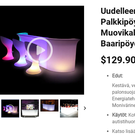
Uudellee
Palkkipö
Muovikal
Baaripöyd
$129.90
Edut:
Kestävä, v
palonsuoja
Energiateh
Monivärinen
Käytöt:
Kot
autistihuon
Katso lisää