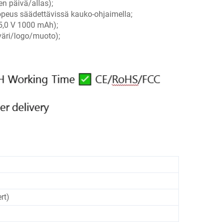
en päivä/allas);
opeus säädettävissä kauko-ohjaimella;
(5,0 V 1000 mAh);
äri/logo/muoto);
rt)