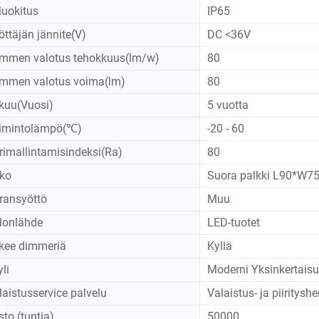
-luokitus
IP65
öttäjän jännite(V)
DC <36V
mmen valotus tehokkuus(lm/w)
80
mmen valotus voima(lm)
80
kuu(Vuosi)
5 vuotta
imintolämpö(℃)
-20 - 60
rimallintamisindeksi(Ra)
80
ko
Suora palkki L90*W7
rransyöttö
Muu
lonlähde
LED-tuotet
kee dimmeriä
Kyllä
li
Moderni Yksinkertais
laistusservice palvelu
Valaistus- ja piiritysh
sto (tuntia)
50000