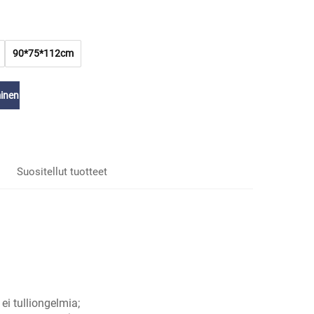
90*75*112cm
inen
Suositellut tuotteet
ei tulliongelmia;