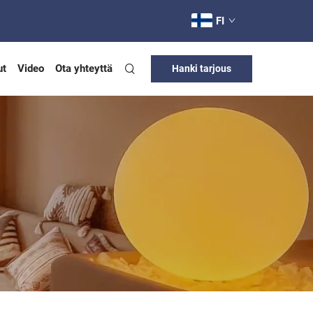
FI
ut
Video
Ota yhteyttä
Hanki tarjous