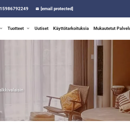
-15986792249
[email protected]
Tuotteet
Uutiset
Käyttötarkoituksia
Mukautetut Palvel
lkkivalaisin