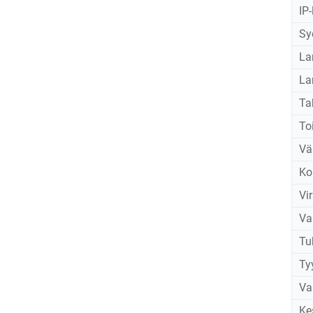
IP
Sy
La
La
Ta
To
Vä
Ko
Vi
Va
Tu
Tyy
Va
Ke