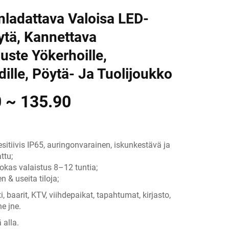
nladattava Valoisa LED-
ytä, Kannettava
uste Yökerhoille,
ille, Pöytä- Ja Tuolijoukko
 ~ 135.90
esitiivis IP65, auringonvarainen, iskunkestävä ja
ttu;
okas valaistus 8–12 tuntia;
 & useita tiloja;
i, baarit, KTV, viihdepaikat, tapahtumat, kirjasto,
e jne.
 alla.