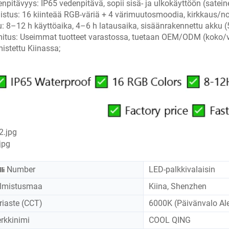
npitävyys: IP65 vedenpitävä, sopii sisä- ja ulkokäyttöön (satein
istus: 16 kiinteää RGB-väriä + 4 värimuutosmoodia, kirkkaus/n
: 8–12 h käyttöaika, 4–6 h latausaika, sisäänrakennettu akku 
itus: Useimmat tuotteet varastossa, tuetaan OEM/ODM (koko/v
istettu Kiinassa;
Number
LED-palkkivalaisin
li
lmistusmaa
Kiina, Shenzhen
riaste (CCT)
6000K (Päivänvalo Ale
rkkinimi
COOL QING