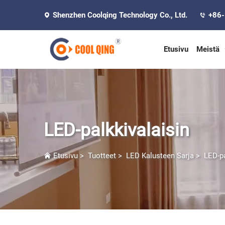
Shenzhen Coolqing Technology Co., Ltd.
+86
Etusivu
Meistä
LED-palkkivalaisin
Etusivu
>
Tuotteet
>
LED Kalusteen Sarja
>
LED-pa