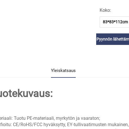
Koko:
83*83*112cm
Pyynnön lähettäm
Yleiskatsaus
uotekuvaus:
riaali: Tuotu PE-materiaali, myrkytön ja vaaraton;
ifioitu: CE/RoHS/FCC hyväksytty, EY-tullivaatimusten mukainen, 