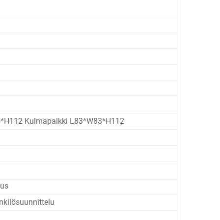
5*H112 Kulmapalkki L83*W83*H112
uus
enkilösuunnittelu