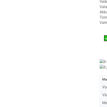
Vede
Vala
Akku
Toim
Valm
Mal
Va
Vä
Me