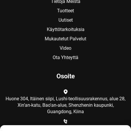
Tietoja Meistä
Tuotteet
Uutiset
Käyttötarkoituksia
Mukautetut Palvelut
Video
Ota Yhteyttä
Osoite
Huone 304, Itäinen siipi, Lushi-teollisuusrakennus, alue 28,
Xin’an-katu, Bao'an-alue, Shenzhenin kaupunki,
Guangdong, Kiina
+86-15986792249