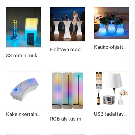
Kauko-ohjattava, himmennettävä ja uudelleenladattava LED-kaulainen yövalo makuuhuoneeseen, olohuoneeseen, asuntoon, hotelliin, vilaan, baariin tai vastaanototiloihin
Hohtava moderni ympäristöystävällinen vesitiivis ulkona käytettävä LED-pöytä ja tuolit, kalusto juhliin ja tilaisuuksiin
83 mm:n mukautettu logo lieriönmuotoiset LED-valot pöytäkoristeeseen
USB-ladattava pulttulamppu, kosketusherättävä 3-värinen himmennysvalo monikäyttöön
Kaksinkertainen LED-akku LED-kaluston baari- ja juhlatilaisuuksien koristeisiin
RGB älykäs musiikki- ja ääniohjattava nurkkaledevalaisin koti- ja pelitiloihin