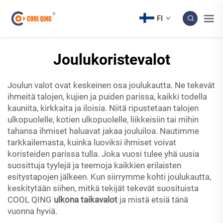
FI
Joulukoristevalot
Joulun valot ovat keskeinen osa joulukautta. Ne tekevät
ihmeitä talojen, kujien ja puiden parissa, kaikki todella
kauniita, kirkkaita ja iloisia. Niitä ripustetaan talojen
ulkopuolelle, kotien ulkopuolelle, liikkeisiin tai mihin
tahansa ihmiset haluavat jakaa jouluiloa. Nautimme
tarkkailemasta, kuinka luoviksi ihmiset voivat
koristeiden parissa tulla. Joka vuosi tulee yhä uusia
suosittuja tyylejä ja teemoja kaikkien erilaisten
esitystapojen jälkeen. Kun siirrymme kohti joulukautta,
keskitytään siihen, mitkä tekijät tekevät suosituista
COOL QING
ulkona taikavalot
ja mistä etsiä tänä
vuonna hyviä.