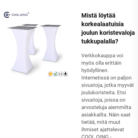
Mistä löytää
korkealaatuisia
joulun koristevaloja
tukkupalalla?
Verkkokauppa voi
myös olla erittäin
hyödyllinen.
Internetissä on paljon
sivustoja, jotka myyvät
joulukoristeita. Etsi
sivustoja, joissa on
arvosteluja aiemmilta
asiakkailta. Näin saat
tietää, mitä muut
ihmiset ajattelevat
COOL QING -