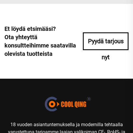
Et löydä etsimääsi?
Ota yhteyttä
Pyydä tarjous
konsultteihimme saatavilla
olevista tuotteista
nyt
18 vuoden asiantuntemuksella ja modernilla tehtaalla
varustettuna tarjoamme laajan valikoiman CE-, RoHS- ja