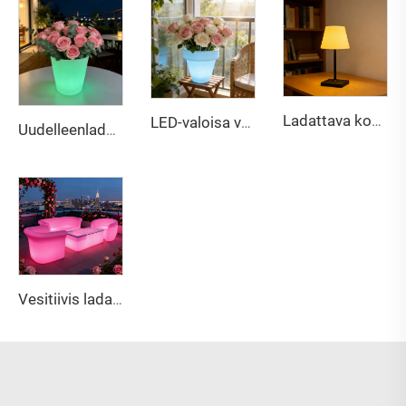
Ladattava kosketushermeellinen kaksivärinen vaihtuvan kirkkauden pöytävalaisin
LED-valoisa värin vaihtuva ladattava kevyt muovipussi
Uudelleenladattava monivärinen LED-hohtava kasvipurkki – vesitiivis ulkokoriste kukkarakko baariin, terassille, juhliin
Vesitiivis ladattava kevyt LED-sohva baariin ja ulkoilmaan