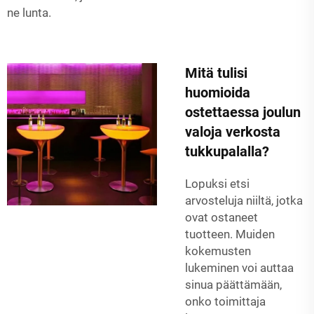
ne lunta.
Mitä tulisi
huomioida
ostettaessa joulun
valoja verkosta
tukkupalalla?
Lopuksi etsi
arvosteluja niiltä, jotka
ovat ostaneet
tuotteen. Muiden
kokemusten
lukeminen voi auttaa
sinua päättämään,
onko toimittaja