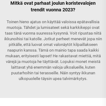
Mitkä ovat parhaat joulun koristevalojen
trendit vuonna 2023?
Toinen hieno ajatus on käyttää valoissa epätavallisia
muotoja. Tähdet ja lumisateet sekä karkkikeppi ovat
taas tänä vuonna suuressa kysynnä. Voit ripustaa niitä
ikkunoihisi tai katolle. Jotkut perheet menevät jopa niin
pitkälle, että luovat omat valonäytöt kilpaillakseen
naapurin kanssa. Tämä on mainio tapa saada kaikki
mukaan, erityisesti lapset! He rakastavat miettiä, mitä
värejä ja muotoja he täyttävät. Lopuksi monet meistä
laittavat yhä enemmän valoja ulkoalueille, kuten
puutarhoihin tai terasseille. Näin syntyy ikkunan
ulkopuolelle täysin upea talvimärkytys.