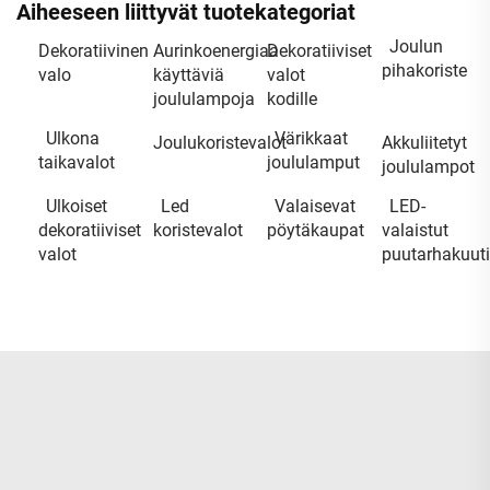
Aiheeseen liittyvät tuotekategoriat
Joulun
Dekoratiivinen
Aurinkoenergiaa
Dekoratiiviset
pihakoriste
valo
käyttäviä
valot
joululampoja
kodille
Ulkona
Värikkaat
Joulukoristevalot
Akkuliitetyt
taikavalot
joululamput
joululampot
Ulkoiset
Led
Valaisevat
LED-
dekoratiiviset
koristevalot
pöytäkaupat
valaistut
valot
puutarhakuuti