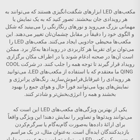
مکعب‌های LED ابزارهای شگفت‌انگیزی هستند که می‌توانند به
هر رویدادی جان ببخشند. تصور کنید که به یک نمایش یا
مهمانی بزرگ می‌روید و نورهای رنگارنگی را می‌بینید که شکل
و الگوی خود را دقیقاً در مقابل چشمان‌تان تغییر می‌دهند. این
مکعب‌ها محیطی جادویی ایجاد می‌کنند. مکعب‌های LED را
می‌توان برای تقریباً هر کاربردی در رویدادها به‌کار برد. ممکن
است آن‌ها در صحنه ادغام شوند یا در اطراف مکان برگزاری
رویداد قرار گیرند تا توجه همه را جلب کنند. در شرکت COOL
QING ما معتقدم که با استفاده از مکعب‌های LED، می‌توانید
هر رویدادی را غیرقابل‌فراموش‌سازید. رنگ‌های پرانرژی و
نمایش‌های پویا می‌توانند فوراً حال و هوای جمع را بهبود
بخشند و همه را انرژی‌بخش‌تر و شادتر کنند.
یکی از بهترین ویژگی‌های مکعب‌های LED این است که
می‌توانند ویدئوها و تصاویر را نمایش دهند! این ویژگی واقعاً
برای ارائهٔ داده‌ها به‌صورت گام‌به‌گام یا سرگرم‌کردن
بازدیدکنندگان ایده‌آل است. به‌عنوان مثال، در یک مراسم
عروسی، یک مکعب LED می‌تواند تصاویر زوج عروس و داماد